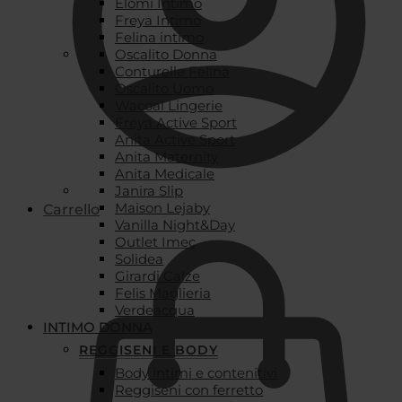
Elomi Intimo
Freya Intimo
Felina intimo
Oscalito Donna
Conturelle Felina
Oscalito Uomo
Wacoal Lingerie
Freya Active Sport
Anita Active Sport
Anita Maternity
Anita Medicale
Janira Slip
Maison Lejaby
Carrello
Vanilla Night&Day
Outlet Imec
Solidea
Girardi Calze
Felis Maglieria
Verdeacqua
INTIMO DONNA
REGGISENI E BODY
Body intimi e contenitivi
Reggiseni con ferretto