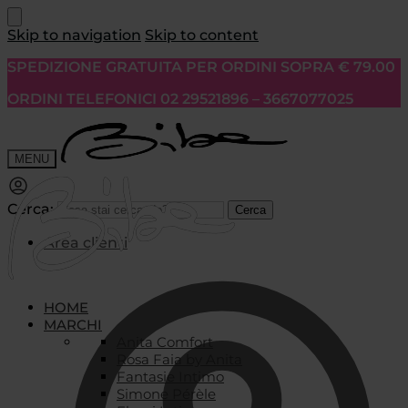
Skip to navigation
Skip to content
SPEDIZIONE GRATUITA PER ORDINI SOPRA € 79.00
ORDINI TELEFONICI 02 29521896 – 3667077025
MENU
Cerca:
Cerca
Area clienti
HOME
MARCHI
Anita Comfort
Rosa Faia by Anita
Fantasie Intimo
Simone Pérèle