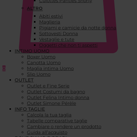
Culottes Panties Shorty
ALTRO
Abiti estivi
Maglieria
Pigiami e camicie da notte donna
Sottovesti Donna
Vestaglie e tute
Oggetti che non ti aspetti
INTIMO UOMO
Boxer Uomo
Canotta Uomo
0
Maglia intima Uomo
Slip Uomo
OUTLET
Outlet e Fine Serie
Outlet Costumi da bagno
Outlet Felina Intimo donna
Outlet Simone Pérèle
INFO TAGLIE
Calcola la tua taglia
Tabelle comparative taglie
Cambiare o rendere un prodotto
Guida all’acquisto