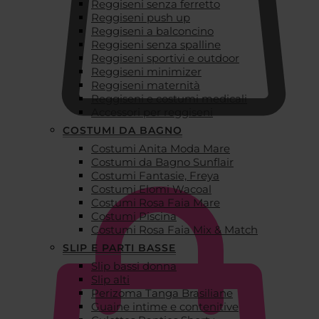
Reggiseni senza ferretto
Reggiseni push up
Reggiseni a balconcino
Reggiseni senza spalline
Reggiseni sportivi e outdoor
Reggiseni minimizer
Reggiseni maternità
Reggiseni e costumi medicali
Accessori per reggiseni
COSTUMI DA BAGNO
Costumi Anita Moda Mare
€
0,00
Costumi da Bagno Sunflair
Costumi Fantasie, Freya
Costumi Elomi Wacoal
Costumi Rosa Faia Mare
Costumi Piscina
Costumi Rosa Faia Mix & Match
SLIP E PARTI BASSE
Slip bassi donna
Slip alti
Perizoma Tanga Brasiliane
Guaine intime e contenitive