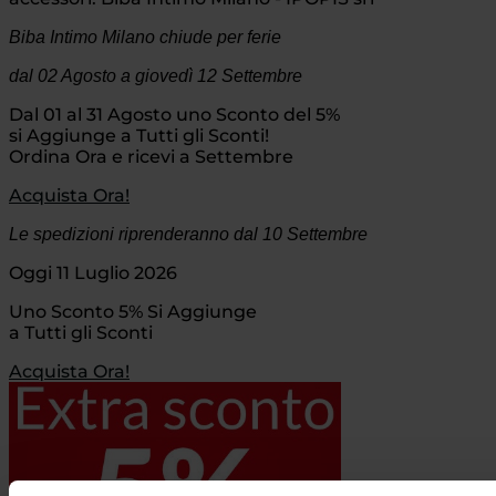
Biba Intimo Milano chiude per ferie
dal 02 Agosto
a giovedì 12 Settembre
Dal 01 al 31 Agosto uno Sconto del 5%
si Aggiunge a Tutti gli Sconti!
Ordina Ora e ricevi a Settembre
Acquista Ora!
Le spedizioni riprenderanno dal 10 Settembre
Oggi 11 Luglio 2026
Uno Sconto 5% Si Aggiunge
a Tutti gli Sconti
Acquista Ora!