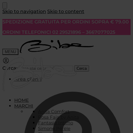
Skip to navigation
Skip to content
SPEDIZIONE GRATUITA PER ORDINI SOPRA € 79.00
ORDINI TELEFONICI 02 29521896 – 3667077025
MENU
Cerca:
Cerca
Area clienti
HOME
MARCHI
Anita Comfort
Rosa Faia by Anita
Fantasie Intimo
Simone Pérèle