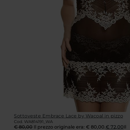
Sottoveste Embrace Lace by Wacoal in pizzo
Cod. WA814191_WA
€
80,00
Il prezzo originale era: € 80,00.
€
72,00
Il