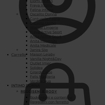
Elomi Intimo
Freya Intimo
Felina intimo
Oscalito Donna
Conturelle Felina
Oscalito Uomo
Wacoal Lingerie
Freya Active Sport
Anita Active Sport
Anita Maternity
Anita Medicale
Janira Slip
Maison Lejaby
Carrello
Vanilla Night&Day
Outlet Imec
Solidea
Girardi Calze
Felis Maglieria
Verdeacqua
INTIMO DONNA
REGGISENI E BODY
Body intimi e contenitivi
Reggiseni con ferretto