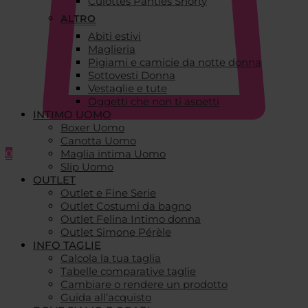
Culottes Panties Shorty
ALTRO
Abiti estivi
Maglieria
Pigiami e camicie da notte donna
Sottovesti Donna
Vestaglie e tute
Oggetti che non ti aspetti
INTIMO UOMO
Boxer Uomo
Canotta Uomo
0
Maglia intima Uomo
Slip Uomo
OUTLET
Outlet e Fine Serie
Outlet Costumi da bagno
Outlet Felina Intimo donna
Outlet Simone Pérèle
INFO TAGLIE
Calcola la tua taglia
Tabelle comparative taglie
Cambiare o rendere un prodotto
Guida all’acquisto