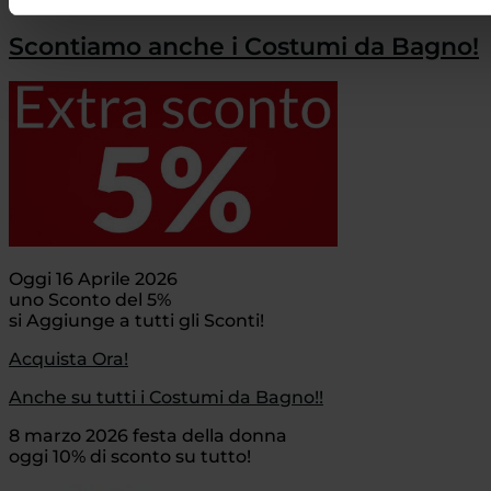
Acquista Ora!
Scontiamo anche i Costumi da Bagno!
Oggi 16 Aprile 2026
uno Sconto del 5%
si Aggiunge a tutti gli Sconti!
Acquista Ora!
Anche su tutti i Costumi da Bagno!!
8 marzo 2026 festa della donna
oggi 10% di sconto su tutto!