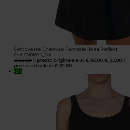
Sottoveste Chemise Fantasie linea Reflect
Cod. FL101890_WA
€
92,00
Il prezzo originale era: € 92,00.
€
82,80
Il
prezzo attuale è: € 82,80.
-5%