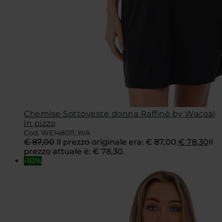
Chemise Sottoveste donna Raffiné by Wacoal
in pizzo
Cod. WE148011_WA
€
87,00
Il prezzo originale era: € 87,00.
€
78,30
Il
prezzo attuale è: € 78,30.
-10%