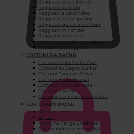
Reggiseni senza ferretto
Reggiseni push up
Reggiseni a balconcino
Reggiseni senza spalline
Reggiseni sportivi e outdoor
Reggiseni minimizer
Reggiseni maternità
Reggiseni e costumi medicali
Accessori per reggiseni
COSTUMI DA BAGNO
Costumi Anita Moda Mare
€
0,00
Costumi da Bagno Sunflair
Costumi Fantasie, Freya
Costumi Elomi Wacoal
Costumi Rosa Faia Mare
Costumi Piscina
Costumi Rosa Faia Mix & Match
SLIP E PARTI BASSE
Slip bassi donna
Slip alti
Perizoma Tanga Brasiliane
Guaine intime e contenitive