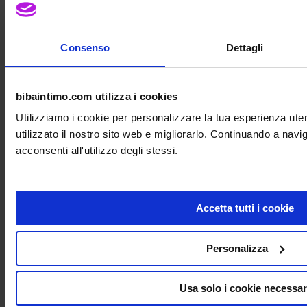
Consenso
Dettagli
Oggi 12 Giugno 2026
Aggiungiamo il 5%
a tutti gli Sconti!
bibaintimo.com utilizza i cookies
Acquista Ora!
Utilizziamo i cookie per personalizzare la tua esperienza ut
Anche su tutti i Costumi da Bagno!!
utilizzato il nostro sito web e migliorarlo. Continuando a nav
acconsenti all'utilizzo degli stessi.
Accetta tutti i cookie
Personalizza
Festa della Mamma 2026!
Oggi Sabato 9 Maggio
10% di Sconto in Piu su Tutto!
Usa solo i cookie necessar