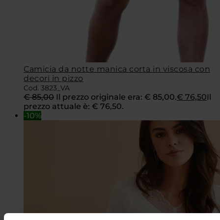
Camicia da notte manica corta in viscosa con
decori in pizzo
Cod. 3823_VA
€
85,00
Il prezzo originale era: € 85,00.
€
76,50
Il
prezzo attuale è: € 76,50.
-10%