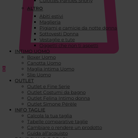
Culottes Panties Shorty
ALTRO
Abiti estivi
Maglieria
Pigiami e camicie da notte donna
Sottovesti Donna
Vestaglie e tute
Oggetti che non ti aspetti
INTIMO UOMO
Boxer Uomo
Canotta Uomo
0
Maglia intima Uomo
Slip Uomo
OUTLET
Outlet e Fine Serie
Outlet Costumi da bagno
Outlet Felina Intimo donna
Outlet Simone Pérèle
INFO TAGLIE
Calcola la tua taglia
Tabelle comparative taglie
Cambiare o rendere un prodotto
Guida all’acquisto