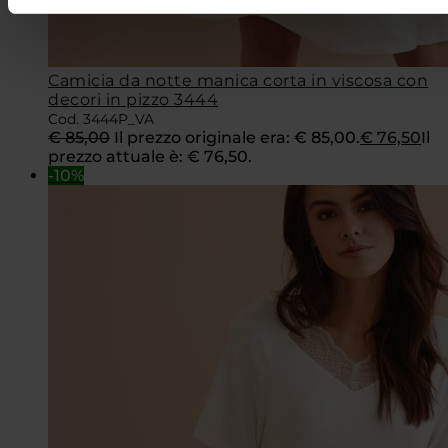
Camicia da notte manica corta in viscosa con
decori in pizzo 3444
Cod. 3444P_VA
€
85,00
Il prezzo originale era: € 85,00.
€
76,50
Il
prezzo attuale è: € 76,50.
-10%