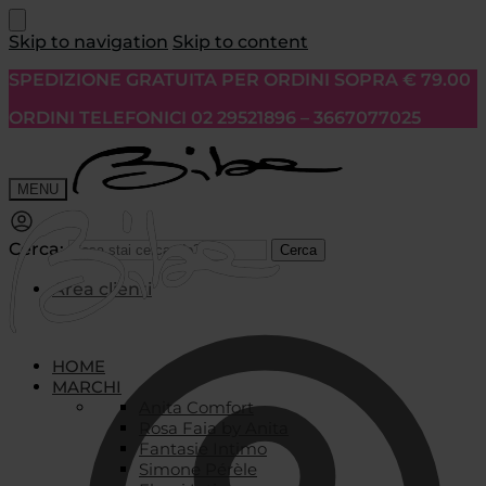
Skip to navigation
Skip to content
SPEDIZIONE GRATUITA PER ORDINI SOPRA € 79.00
ORDINI TELEFONICI 02 29521896 – 3667077025
MENU
Cerca:
Cerca
Area clienti
HOME
MARCHI
Anita Comfort
Rosa Faia by Anita
Fantasie Intimo
Simone Pérèle