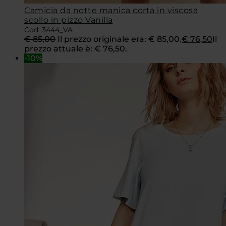
Camicia da notte manica corta in viscosa
scollo in pizzo Vanilla
Cod. 3444_VA
€
85,00
Il prezzo originale era: € 85,00.
€
76,50
Il
prezzo attuale è: € 76,50.
-10%