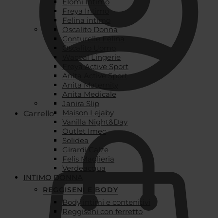
Elomi Intimo
Freya Intimo
Felina intimo
Oscalito Donna
Conturelle Felina
Oscalito Uomo
Wacoal Lingerie
Freya Active Sport
Anita Active Sport
Anita Maternity
Anita Medicale
Janira Slip
Maison Lejaby
Carrello
Vanilla Night&Day
Outlet Imec
Solidea
Girardi Calze
Felis Maglieria
Verdeacqua
INTIMO DONNA
REGGISENI E BODY
Body intimi e contenitivi
Reggiseni con ferretto