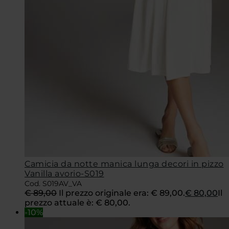
Camicia da notte manica lunga decori in pizzo
Vanilla avorio-S019
Cod. S019AV_VA
€
89,00
Il prezzo originale era: € 89,00.
€
80,00
Il
prezzo attuale è: € 80,00.
-10%