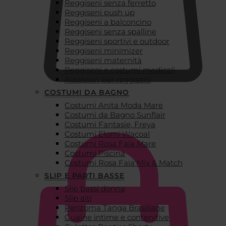
Reggiseni senza ferretto
Reggiseni push up
Reggiseni a balconcino
Reggiseni senza spalline
Reggiseni sportivi e outdoor
Reggiseni minimizer
Reggiseni maternità
Reggiseni e costumi medicali
Accessori per reggiseni
COSTUMI DA BAGNO
Costumi Anita Moda Mare
€
0,00
Costumi da Bagno Sunflair
Costumi Fantasie, Freya
Costumi Elomi Wacoal
Costumi Rosa Faia Mare
Costumi Piscina
Costumi Rosa Faia Mix & Match
SLIP E PARTI BASSE
Slip bassi donna
Slip alti
Perizoma Tanga Brasiliane
Guaine intime e contenitive