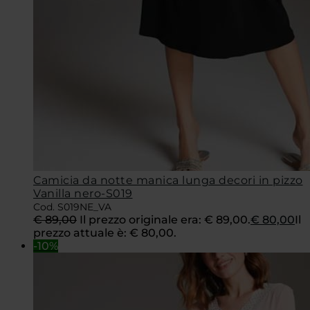
Camicia da notte manica lunga decori in pizzo
Vanilla nero-S019
Cod. S019NE_VA
€
89,00
Il prezzo originale era: € 89,00.
€
80,00
Il
prezzo attuale è: € 80,00.
-10%