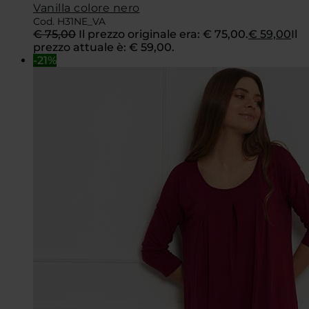
Vanilla colore nero
Cod. H31NE_VA
€
75,00
Il prezzo originale era: € 75,00.
€
59,00
Il
prezzo attuale è: € 59,00.
-21%