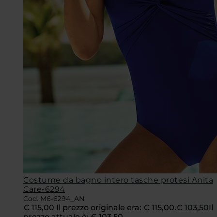
Costume da bagno intero tasche protesi Anita
Care-6294
Cod. M6-6294_AN
€
115,00
Il prezzo originale era: € 115,00.
€
103,50
Il
prezzo attuale è: € 103,50.