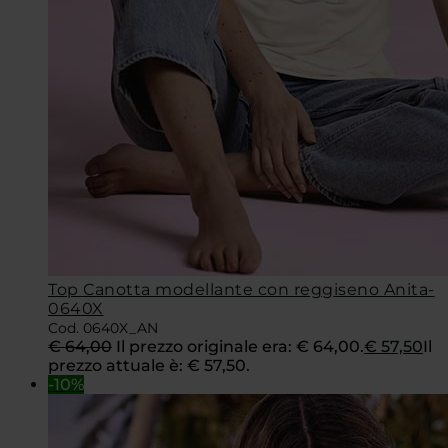
Top Canotta modellante con reggiseno Anita-
0640X
Cod. 0640X_AN
€
64,00
Il prezzo originale era: € 64,00.
€
57,50
Il
prezzo attuale è: € 57,50.
-10%