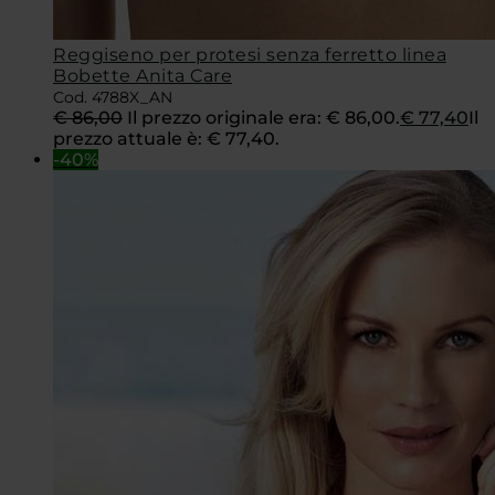
Reggiseno per protesi senza ferretto linea
Bobette Anita Care
Cod. 4788X_AN
€
86,00
Il prezzo originale era: € 86,00.
€
77,40
Il
prezzo attuale è: € 77,40.
-40%