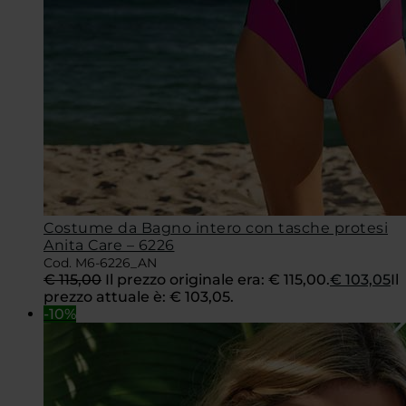
Costume da Bagno intero con tasche protesi
Anita Care – 6226
Cod. M6-6226_AN
€
115,00
Il prezzo originale era: € 115,00.
€
103,05
Il
prezzo attuale è: € 103,05.
-10%