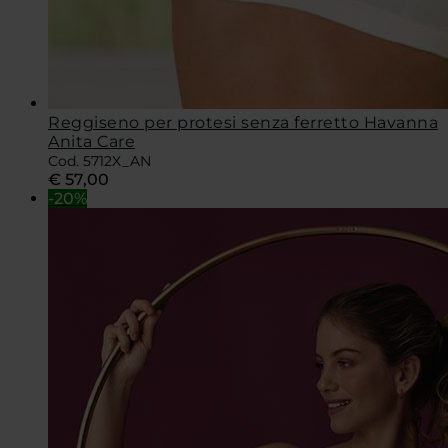
Reggiseno per protesi senza ferretto Havanna
Anita Care
Cod. 5712X_AN
€
57,00
-20%