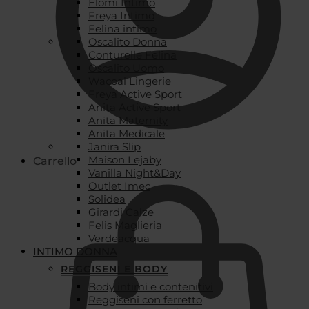
Elomi Intimo
Freya Intimo
Felina intimo
Oscalito Donna
Conturelle Felina
Oscalito Uomo
Wacoal Lingerie
Freya Active Sport
Anita Active Sport
Anita Maternity
Anita Medicale
Janira Slip
Maison Lejaby
Carrello
Vanilla Night&Day
Outlet Imec
Solidea
Girardi Calze
Felis Maglieria
Verdeacqua
INTIMO DONNA
REGGISENI E BODY
Body intimi e contenitivi
Reggiseni con ferretto