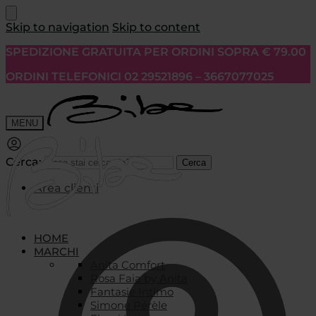
Skip to navigation
Skip to content
SPEDIZIONE GRATUITA PER ORDINI SOPRA € 79.00
ORDINI TELEFONICI 02 29521896 – 3667077025
MENU
Cerca:
Cerca
Area clienti
HOME
MARCHI
Anita Comfort
Rosa Faia by Anita
Fantasie Intimo
Simone Pérèle