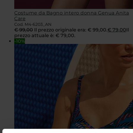
Costume da Bagno intero donna Genua Anita
Care
Cod. M4-6203_AN
€
99,00
Il prezzo originale era: € 99,00.
€
79,00
Il
prezzo attuale è: € 79,00.
-10%