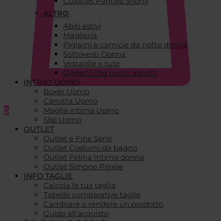
Culottes Panties Shorty
ALTRO
Abiti estivi
Maglieria
Pigiami e camicie da notte donna
Sottovesti Donna
Vestaglie e tute
Oggetti che non ti aspetti
INTIMO UOMO
Boxer Uomo
Canotta Uomo
0
Maglia intima Uomo
Slip Uomo
OUTLET
Outlet e Fine Serie
Outlet Costumi da bagno
Outlet Felina Intimo donna
Outlet Simone Pérèle
INFO TAGLIE
Calcola la tua taglia
Tabelle comparative taglie
Cambiare o rendere un prodotto
Guida all’acquisto