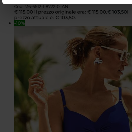
Anita Care-6512
Cod. M6-6512-1-8722-0_AN
€
115,00
Il prezzo originale era: € 115,00.
€
103,50
Il
prezzo attuale è: € 103,50.
-10%