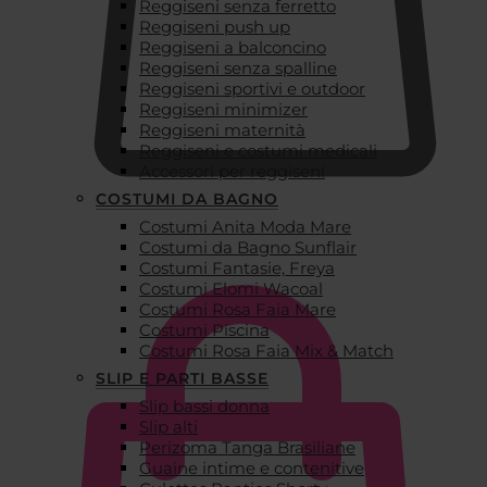
Reggiseni senza ferretto
Reggiseni push up
Reggiseni a balconcino
Reggiseni senza spalline
Reggiseni sportivi e outdoor
Reggiseni minimizer
Reggiseni maternità
Reggiseni e costumi medicali
Accessori per reggiseni
COSTUMI DA BAGNO
Costumi Anita Moda Mare
€
0,00
Costumi da Bagno Sunflair
Costumi Fantasie, Freya
Costumi Elomi Wacoal
Costumi Rosa Faia Mare
Costumi Piscina
Costumi Rosa Faia Mix & Match
SLIP E PARTI BASSE
Slip bassi donna
Slip alti
Perizoma Tanga Brasiliane
Guaine intime e contenitive