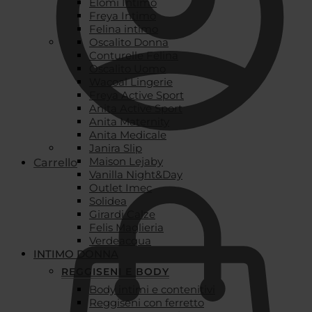
Elomi Intimo
Freya Intimo
Felina intimo
Oscalito Donna
Conturelle Felina
Oscalito Uomo
Wacoal Lingerie
Freya Active Sport
Anita Active Sport
Anita Maternity
Anita Medicale
Janira Slip
Maison Lejaby
Carrello
Vanilla Night&Day
Outlet Imec
Solidea
Girardi Calze
Felis Maglieria
Verdeacqua
INTIMO DONNA
REGGISENI E BODY
Body intimi e contenitivi
Reggiseni con ferretto