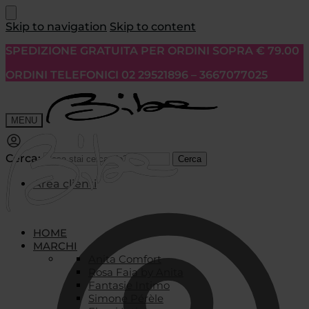
Skip to navigation
Skip to content
SPEDIZIONE GRATUITA PER ORDINI SOPRA € 79.00
ORDINI TELEFONICI 02 29521896 – 3667077025
MENU
Cerca:
Cerca
Area clienti
HOME
MARCHI
Anita Comfort
Rosa Faia by Anita
Fantasie Intimo
Simone Pérèle