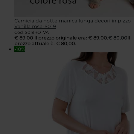
Camicia da notte manica lunga decori in pizzo
Vanilla rosa-S019
Cod. S019RO_VA
€
89,00
Il prezzo originale era: € 89,00.
€
80,00
Il
prezzo attuale è: € 80,00.
-10%