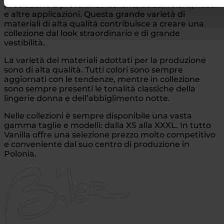
produzione a prevalenza italiana, balze, volant, nastri
e altre applicazioni. Questa grande varietà di
materiali di alta qualità contribuisce a creare una
collezione dal look straordinario e di grande
vestibilità.
La varietà dei materiali adottati per la produzione
sono di alta qualità. Tutti colori sono sempre
aggiornati con le tendenze, mentre in collezione
sono sempre presenti le tonalità classiche della
lingerie donna e dell’abbiglimento notte.
Nelle collezioni è sempre disponibile una vasta
gamma taglie e modelli: dalla XS alla XXXL. In tutto
Vanilla offre una selezione prezzo molto competitivo
e conveniente dal suo centro di produzione in
Polonia.