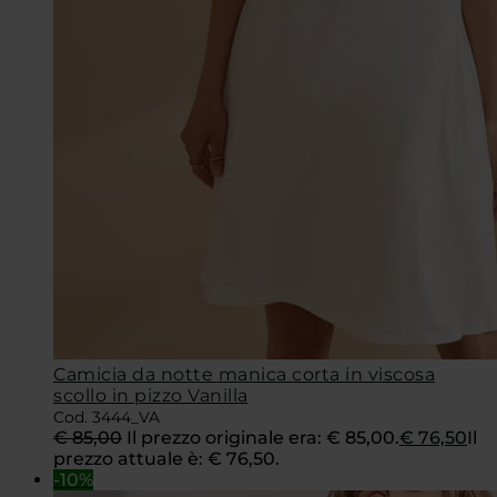
Camicia da notte manica corta in viscosa
scollo in pizzo Vanilla
Cod. 3444_VA
€
85,00
Il prezzo originale era: € 85,00.
€
76,50
Il
prezzo attuale è: € 76,50.
-10%