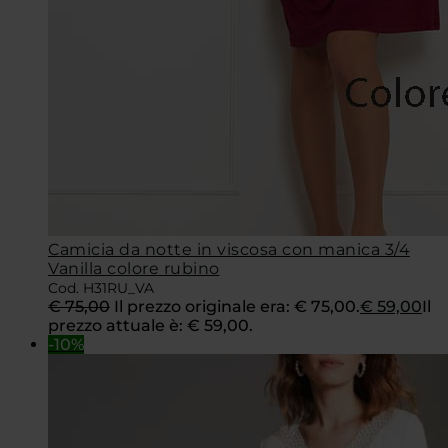
Camicia da notte in viscosa con manica 3/4
Vanilla colore rubino
Cod. H31RU_VA
€
75,00
Il prezzo originale era: € 75,00.
€
59,00
Il
prezzo attuale è: € 59,00.
-10%