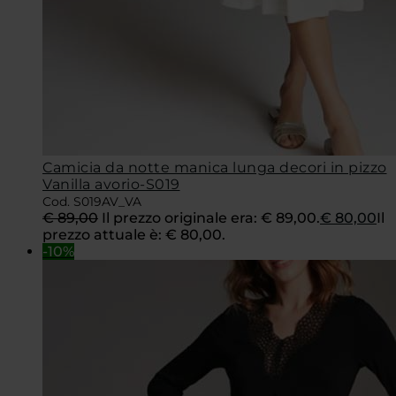
Camicia da notte manica lunga decori in pizzo
Vanilla avorio-S019
Cod. S019AV_VA
€
89,00
Il prezzo originale era: € 89,00.
€
80,00
Il
prezzo attuale è: € 80,00.
-10%