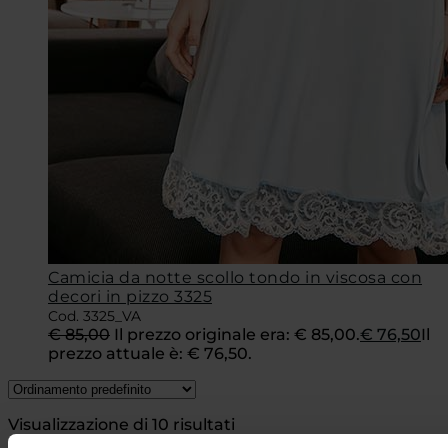
Camicia da notte scollo tondo in viscosa con
decori in pizzo 3325
Cod. 3325_VA
€
85,00
Il prezzo originale era: € 85,00.
€
76,50
Il
prezzo attuale è: € 76,50.
Visualizzazione di 10 risultati