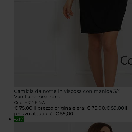
Camicia da notte in viscosa con manica 3/4
Vanilla colore nero
Cod. H31NE_VA
€
75,00
Il prezzo originale era: € 75,00.
€
59,00
Il
prezzo attuale è: € 59,00.
-21%