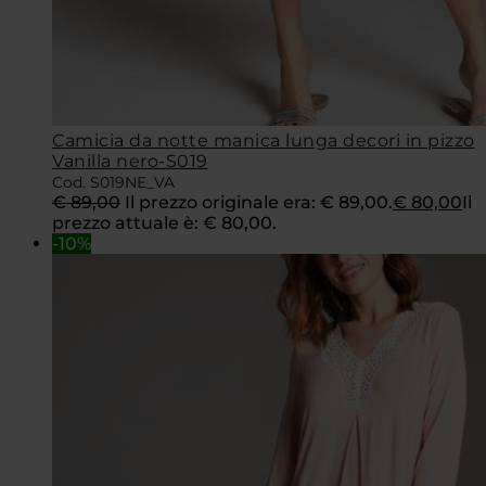
Camicia da notte manica lunga decori in pizzo
Vanilla nero-S019
Cod. S019NE_VA
€
89,00
Il prezzo originale era: € 89,00.
€
80,00
Il
prezzo attuale è: € 80,00.
-10%