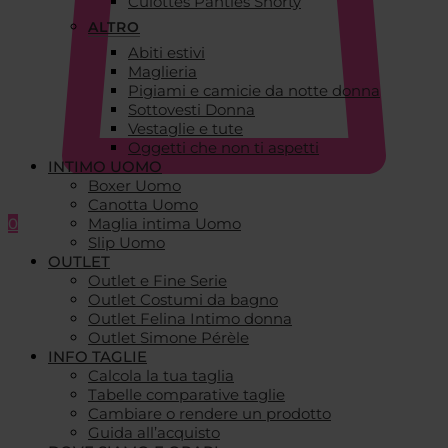
Culottes Panties Shorty
ALTRO
Abiti estivi
Maglieria
Pigiami e camicie da notte donna
Sottovesti Donna
Vestaglie e tute
Oggetti che non ti aspetti
INTIMO UOMO
Boxer Uomo
Canotta Uomo
0
Maglia intima Uomo
Slip Uomo
OUTLET
Outlet e Fine Serie
Outlet Costumi da bagno
Outlet Felina Intimo donna
Outlet Simone Pérèle
INFO TAGLIE
Calcola la tua taglia
Tabelle comparative taglie
Cambiare o rendere un prodotto
Guida all’acquisto