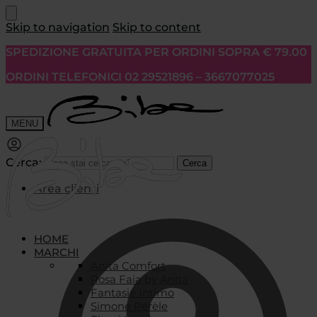
Skip to navigation
Skip to content
SPEDIZIONE GRATUITA PER ORDINI SOPRA € 79.00
ORDINI TELEFONICI 02 29521896 – 3667077025
MENU
Cerca:
Cerca
Area clienti
HOME
MARCHI
Anita Comfort
Rosa Faia by Anita
Fantasie Intimo
Simone Pérèle