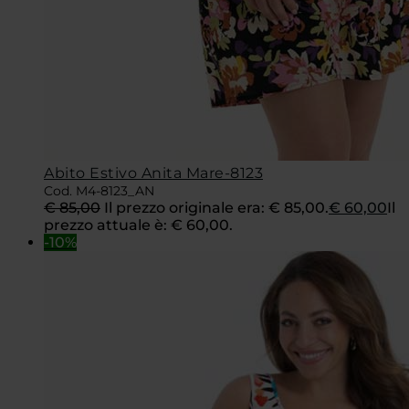
Abito Estivo Anita Mare-8123
Cod. M4-8123_AN
€
85,00
Il prezzo originale era: € 85,00.
€
60,00
Il
prezzo attuale è: € 60,00.
-10%