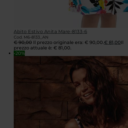
Abito Estivo Anita Mare-8133-6
Cod. M6-8133_AN
€
90,00
Il prezzo originale era: € 90,00.
€
81,00
Il
prezzo attuale è: € 81,00.
-20%