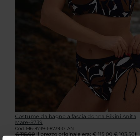
Costume da bagno a fascia donna Bikini Anita
Mare-8739
Cod. M6-8739-1-8739-0_AN
€
115,00
Il prezzo originale era: € 115,00.
€
103,50
Il