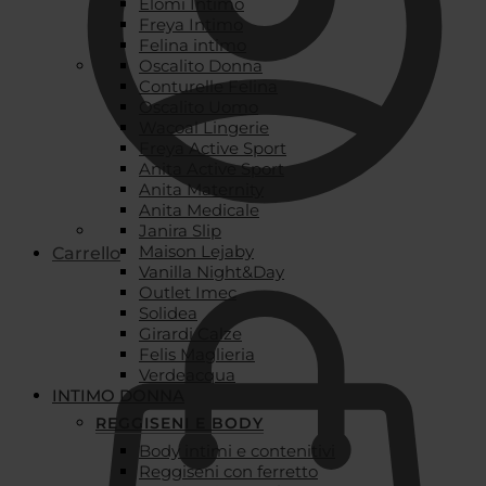
Elomi Intimo
Freya Intimo
Felina intimo
Oscalito Donna
Conturelle Felina
Oscalito Uomo
Wacoal Lingerie
Freya Active Sport
Anita Active Sport
Anita Maternity
Anita Medicale
Janira Slip
Maison Lejaby
Carrello
Vanilla Night&Day
Outlet Imec
Solidea
Girardi Calze
Felis Maglieria
Verdeacqua
INTIMO DONNA
REGGISENI E BODY
Body intimi e contenitivi
Reggiseni con ferretto