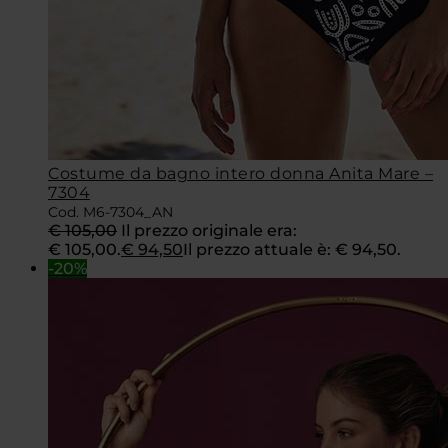
Costume da bagno intero donna Anita Mare –
7304
Cod. M6-7304_AN
€
105,00
Il prezzo originale era:
€ 105,00.
€
94,50
Il prezzo attuale è: € 94,50.
-20%