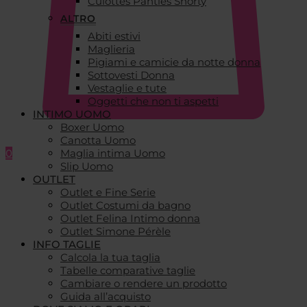
Culottes Panties Shorty
ALTRO
Abiti estivi
Maglieria
Pigiami e camicie da notte donna
Sottovesti Donna
Vestaglie e tute
Oggetti che non ti aspetti
INTIMO UOMO
Boxer Uomo
Canotta Uomo
0
Maglia intima Uomo
Slip Uomo
OUTLET
Outlet e Fine Serie
Outlet Costumi da bagno
Outlet Felina Intimo donna
Outlet Simone Pérèle
INFO TAGLIE
Calcola la tua taglia
Tabelle comparative taglie
Cambiare o rendere un prodotto
Guida all’acquisto