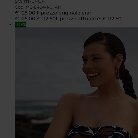
Swim-8404
Cod. M6-8404-1-0_AN
€
125,00
Il prezzo originale era:
€ 125,00.
€
112,50
Il prezzo attuale è: € 112,50.
-10%