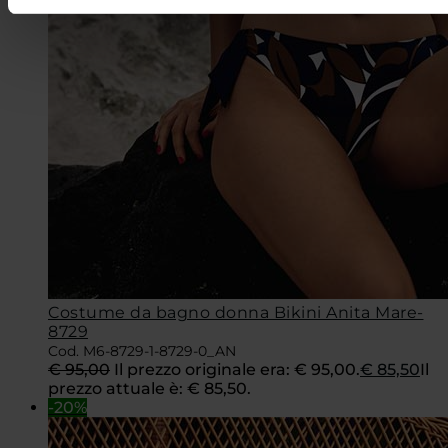
Costume da bagno donna Bikini Anita Mare-
8729
Cod. M6-8729-1-8729-0_AN
€
95,00
Il prezzo originale era: € 95,00.
€
85,50
Il
prezzo attuale è: € 85,50.
-20%