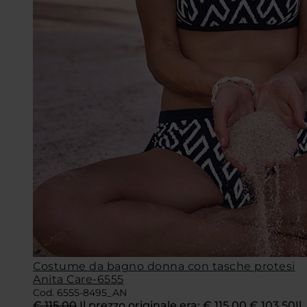
Costume da bagno donna con tasche protesi
Anita Care-6555
Cod. 6555-8495_AN
€
115,00
Il prezzo originale era: € 115,00.
€
103,50
Il