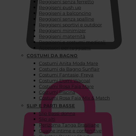
Reggiseni senza ferretto
Reggiseni push up
Reggiseni a balconcino
Reggiseni senza spalline
Reggiseni sportivi e outdoor
Reggiseni minimizer
Reggiseni maternità
Reggiseni e costumi medicali
Accessori per reggiseni
COSTUMI DA BAGNO
Costumi Anita Moda Mare
€
0,00
Costumi da Bagno Sunflair
Costumi Fantasie, Freya
Costumi Elomi Wacoal
Costumi Rosa Faia Mare
Costumi Piscina
Costumi Rosa Faia Mix & Match
SLIP E PARTI BASSE
Slip bassi donna
Slip alti
Perizoma Tanga Brasiliane
Guaine intime e contenitive