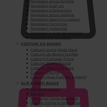
Reggiseni senza ferretto
Reggiseni push up
Reggiseni a balconcino
Reggiseni senza spalline
Reggiseni sportivi e outdoor
Reggiseni minimizer
Reggiseni maternità
Reggiseni e costumi medicali
Accessori per reggiseni
COSTUMI DA BAGNO
Costumi Anita Moda Mare
€
0,00
Costumi da Bagno Sunflair
Costumi Fantasie, Freya
Costumi Elomi Wacoal
Costumi Rosa Faia Mare
Costumi Piscina
Costumi Rosa Faia Mix & Match
SLIP E PARTI BASSE
Slip bassi donna
Slip alti
Perizoma Tanga Brasiliane
Guaine intime e contenitive