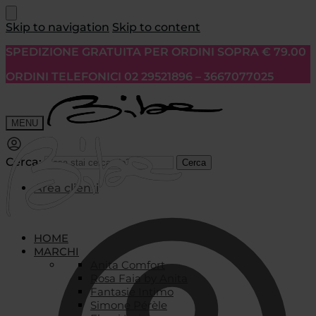
Skip to navigation
Skip to content
SPEDIZIONE GRATUITA PER ORDINI SOPRA € 79.00
ORDINI TELEFONICI 02 29521896 – 3667077025
MENU
Cerca:
Cerca
Area clienti
HOME
MARCHI
Anita Comfort
Rosa Faia by Anita
Fantasie Intimo
Simone Pérèle