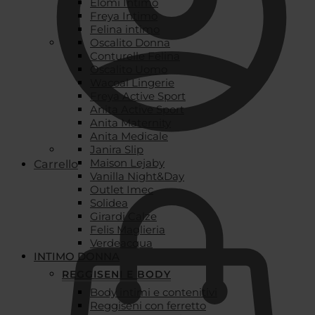
Elomi Intimo
Freya Intimo
Felina intimo
Oscalito Donna
Conturelle Felina
Oscalito Uomo
Wacoal Lingerie
Freya Active Sport
Anita Active Sport
Anita Maternity
Anita Medicale
Janira Slip
Maison Lejaby
Carrello
Vanilla Night&Day
Outlet Imec
Solidea
Girardi Calze
Felis Maglieria
Verdeacqua
INTIMO DONNA
REGGISENI E BODY
Body intimi e contenitivi
Reggiseni con ferretto