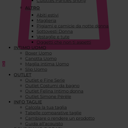
Culottes Panties Shorty
ALTRO
Abiti estivi
Maglieria
Pigiami e camicie da notte donna
Sottovesti Donna
Vestaglie e tute
Oggetti che non ti aspetti
INTIMO UOMO
Boxer Uomo
Canotta Uomo
0
Maglia intima Uomo
Slip Uomo
OUTLET
Outlet e Fine Serie
Outlet Costumi da bagno
Outlet Felina Intimo donna
Outlet Simone Pérèle
INFO TAGLIE
Calcola la tua taglia
Tabelle comparative taglie
Cambiare o rendere un prodotto
Guida all’acquisto