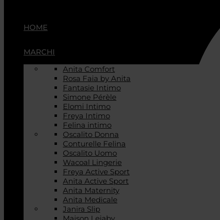
HOME
MARCHI
Anita Comfort
Rosa Faia by Anita
Fantasie Intimo
Simone Pérèle
Elomi Intimo
Freya Intimo
Felina intimo
Oscalito Donna
Conturelle Felina
Oscalito Uomo
Wacoal Lingerie
Freya Active Sport
Anita Active Sport
Anita Maternity
Anita Medicale
Janira Slip
Maison Lejaby