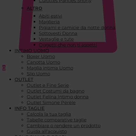
Culottes Panties Shorty
ALTRO
Abiti estivi
Maglieria
Pigiami e camicie da notte donna
Sottovesti Donna
Vestaglie e tute
Oggetti che non ti aspetti
INTIMO UOMO
Boxer Uomo
Canotta Uomo
0
Maglia intima Uomo
Slip Uomo
OUTLET
Outlet e Fine Serie
Outlet Costumi da bagno
Outlet Felina Intimo donna
Outlet Simone Pérèle
INFO TAGLIE
Calcola la tua taglia
Tabelle comparative taglie
Cambiare o rendere un prodotto
Guida all’acquisto