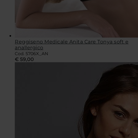
Reggiseno Medicale Anita Care Tonya soft e
anallergico
Cod. 5706X_AN
€
59,00