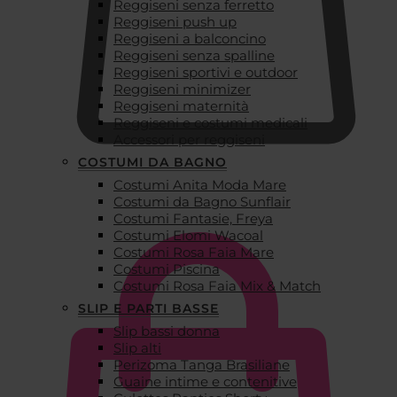
Reggiseni senza ferretto
Reggiseni push up
Reggiseni a balconcino
Reggiseni senza spalline
Reggiseni sportivi e outdoor
Reggiseni minimizer
Reggiseni maternità
Reggiseni e costumi medicali
Accessori per reggiseni
COSTUMI DA BAGNO
Costumi Anita Moda Mare
€
0,00
Costumi da Bagno Sunflair
Costumi Fantasie, Freya
Costumi Elomi Wacoal
Costumi Rosa Faia Mare
Costumi Piscina
Costumi Rosa Faia Mix & Match
SLIP E PARTI BASSE
Slip bassi donna
Slip alti
Perizoma Tanga Brasiliane
Guaine intime e contenitive