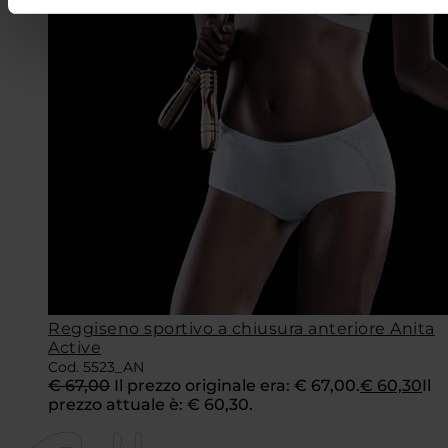
Reggiseno sportivo a chiusura anteriore Anita
Active
Cod. 5523_AN
€
67,00
Il prezzo originale era: € 67,00.
€
60,30
Il
prezzo attuale è: € 60,30.