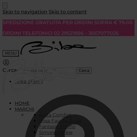
Skip to navigation
Skip to content
SPEDIZIONE GRATUITA PER ORDINI SOPRA € 79.00
ORDINI TELEFONICI 02 29521896 – 3667077025
MENU
Cerca:
Cerca
Area clienti
HOME
MARCHI
Anita Comfort
Rosa Faia by Anita
Fantasie Intimo
Simone Pérèle