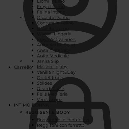
Elomi Intimo
Freya Intimo
Felina intimo
Oscalito Donna
Conturelle Felina
Oscalito Uomo
Wacoal Lingerie
Freya Active Sport
Anita Active Sport
Anita Maternity
Anita Medicale
Janira Slip
Maison Lejaby
Carrello
Vanilla Night&Day
Outlet Imec
Solidea
Girardi Calze
Felis Maglieria
Verdeacqua
INTIMO DONNA
REGGISENI E BODY
Body intimi e contenitivi
Reggiseni con ferretto