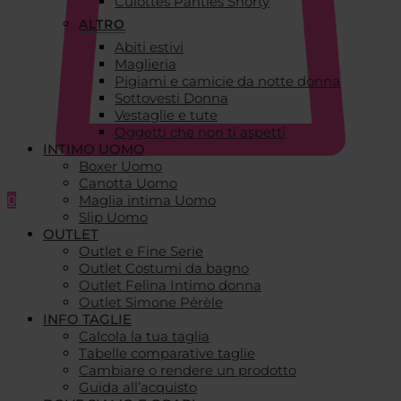
Culottes Panties Shorty
ALTRO
Abiti estivi
Maglieria
Pigiami e camicie da notte donna
Sottovesti Donna
Vestaglie e tute
Oggetti che non ti aspetti
INTIMO UOMO
Boxer Uomo
Canotta Uomo
0
Maglia intima Uomo
Slip Uomo
OUTLET
Outlet e Fine Serie
Outlet Costumi da bagno
Outlet Felina Intimo donna
Outlet Simone Pérèle
INFO TAGLIE
Calcola la tua taglia
Tabelle comparative taglie
Cambiare o rendere un prodotto
Guida all’acquisto