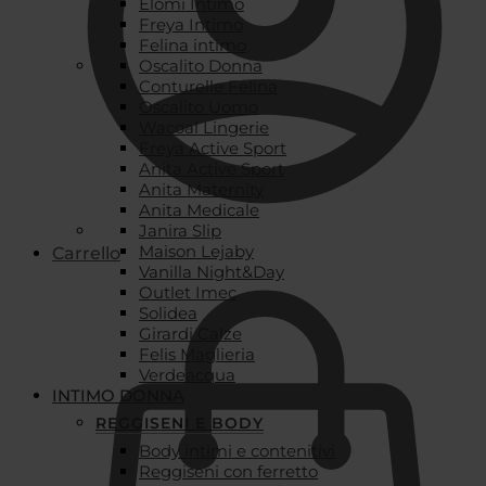
Elomi Intimo
Freya Intimo
Felina intimo
Oscalito Donna
Conturelle Felina
Oscalito Uomo
Wacoal Lingerie
Freya Active Sport
Anita Active Sport
Anita Maternity
Anita Medicale
Janira Slip
Maison Lejaby
Carrello
Vanilla Night&Day
Outlet Imec
Solidea
Girardi Calze
Felis Maglieria
Verdeacqua
INTIMO DONNA
REGGISENI E BODY
Body intimi e contenitivi
Reggiseni con ferretto