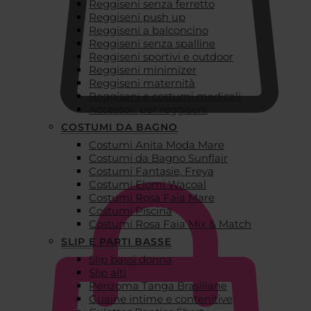
Reggiseni senza ferretto
Reggiseni push up
Reggiseni a balconcino
Reggiseni senza spalline
Reggiseni sportivi e outdoor
Reggiseni minimizer
Reggiseni maternità
Reggiseni e costumi medicali
Accessori per reggiseni
COSTUMI DA BAGNO
Costumi Anita Moda Mare
€
0,00
Costumi da Bagno Sunflair
Costumi Fantasie, Freya
Costumi Elomi Wacoal
Costumi Rosa Faia Mare
Costumi Piscina
Costumi Rosa Faia Mix & Match
SLIP E PARTI BASSE
Slip bassi donna
Slip alti
Perizoma Tanga Brasiliane
Guaine intime e contenitive