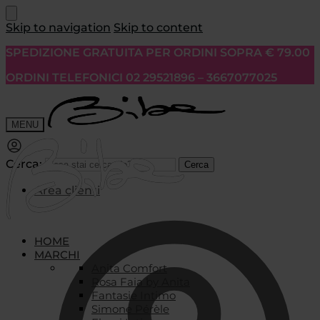
Skip to navigation
Skip to content
SPEDIZIONE GRATUITA PER ORDINI SOPRA € 79.00
ORDINI TELEFONICI 02 29521896 – 3667077025
MENU
Cerca:
Cerca
Area clienti
HOME
MARCHI
Anita Comfort
Rosa Faia by Anita
Fantasie Intimo
Simone Pérèle