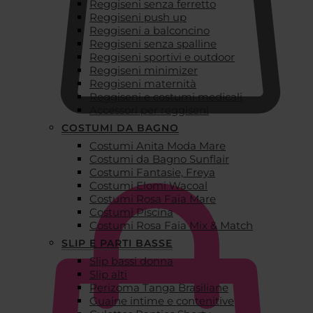
Reggiseni senza ferretto
Reggiseni push up
Reggiseni a balconcino
Reggiseni senza spalline
Reggiseni sportivi e outdoor
Reggiseni minimizer
Reggiseni maternità
Reggiseni e costumi medicali
Accessori per reggiseni
COSTUMI DA BAGNO
Costumi Anita Moda Mare
€
0,00
Costumi da Bagno Sunflair
Costumi Fantasie, Freya
Costumi Elomi Wacoal
Costumi Rosa Faia Mare
Costumi Piscina
Costumi Rosa Faia Mix & Match
SLIP E PARTI BASSE
Slip bassi donna
Slip alti
Perizoma Tanga Brasiliane
Guaine intime e contenitive