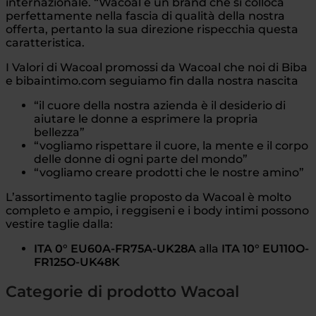
internazionale. “Wacoal è un brand che si colloca
perfettamente nella fascia di qualità della nostra
offerta, pertanto la sua direzione rispecchia questa
caratteristica.
I Valori di Wacoal promossi da Wacoal che noi di Biba
e bibaintimo.com seguiamo fin dalla nostra nascita
“il cuore della nostra azienda è il desiderio di
aiutare le donne a esprimere la propria
bellezza”
“vogliamo rispettare il cuore, la mente e il corpo
delle donne di ogni parte del mondo”
“vogliamo creare prodotti che le nostre amino”
L’assortimento taglie proposto da Wacoal è molto
completo e ampio, i reggiseni e i body intimi possono
vestire taglie dalla:
ITA 0° EU60A-FR75A-UK28A
alla
ITA 10° EU110O-
FR125O-UK48K
Categorie di prodotto Wacoal