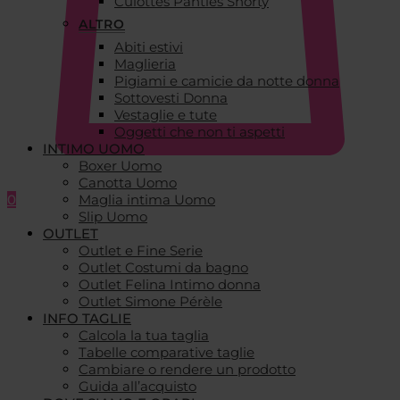
Culottes Panties Shorty
ALTRO
Abiti estivi
Maglieria
Pigiami e camicie da notte donna
Sottovesti Donna
Vestaglie e tute
Oggetti che non ti aspetti
INTIMO UOMO
Boxer Uomo
Canotta Uomo
0
Maglia intima Uomo
Slip Uomo
OUTLET
Outlet e Fine Serie
Outlet Costumi da bagno
Outlet Felina Intimo donna
Outlet Simone Pérèle
INFO TAGLIE
Calcola la tua taglia
Tabelle comparative taglie
Cambiare o rendere un prodotto
Guida all’acquisto