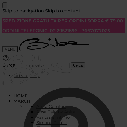
Skip to navigation
Skip to content
SPEDIZIONE GRATUITA PER ORDINI SOPRA € 79.00
ORDINI TELEFONICI 02 29521896 – 3667077025
MENU
Cerca:
Cerca
Area clienti
HOME
MARCHI
Anita Comfort
Rosa Faia by Anita
Fantasie Intimo
Simone Pérèle