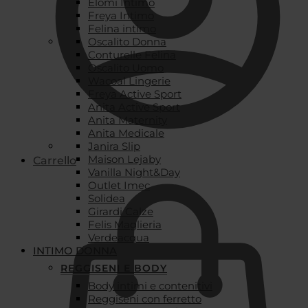
Elomi Intimo
Freya Intimo
Felina intimo
Oscalito Donna
Conturelle Felina
Oscalito Uomo
Wacoal Lingerie
Freya Active Sport
Anita Active Sport
Anita Maternity
Anita Medicale
Janira Slip
Maison Lejaby
Carrello
Vanilla Night&Day
Outlet Imec
Solidea
Girardi Calze
Felis Maglieria
Verdeacqua
INTIMO DONNA
REGGISENI E BODY
Body intimi e contenitivi
Reggiseni con ferretto