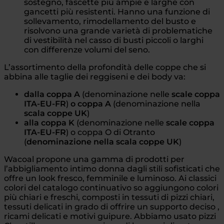
sostegno, fascette più ampie e larghe con
gancetti più resistenti. Hanno una funzione di
sollevamento, rimodellamento del busto e
risolvono una grande varietà di problematiche
di vestibilità nel casso di busti piccoli o larghi
con differenze volumi del seno.
L’assortimento della profondità delle coppe che si
abbina alle taglie dei reggiseni e dei body va:
dalla coppa A
(denominazione nelle
scale coppa
ITA-EU-FR
)
o coppa A
(denominazione nella
scala coppe UK
)
alla coppa K
(denominazione nelle
scale coppa
ITA-EU-FR
) o coppa O di Otranto
(
denominazione nella scala coppe UK
)
Wacoal propone una gamma di prodotti per
l’abbigliamento intimo donna dagli stili sofisticati che
offre un look fresco, femminile e luminoso. Ai classici
colori del catalogo continuativo so aggiungono colori
più chiari e freschi, composti in tessuti di pizzi chiari,
tessuti delicati in grado di offrire un supporto deciso ,
ricami delicati e motivi guipure. Abbiamo usato pizzi