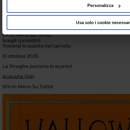
Personalizza
Single day!
oggi è il giorno dei numeri 1!
Usa solo i cookie necessar
Acquista Ora!
5% in Meno Su Tutto!
Scegli i prodotti!
Troverai lo sconto nel carrello
31 ottobre 2025
Le Streghe portano lo sconto!
Acquista Ora!
10% in Meno Su Tutto!