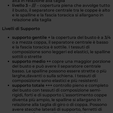
alta in relazione alla taglia
livello 3 – ///
– copertura piena che avvolge tutto
il busto, il separatore centrale tra le coppe è alto
e le spalline e la fascia toracica si allargano in
relazione alla taglia
Livelli di Supporto
supporto gentile +
la copertura del busto
è a 3/4
o a mezza coppa, il separatore centrale è basso
e la fascia toracica è sottile. I tessuti di
composizione sono leggeri ed elastici, le spalline
sottili o strette
supporto medio ++
copre una maggior porzione
del busto e può avere il separatore centrale
basso. Le spalline possono essere strette o più
larghe,davanti o sulla schiena. I tessuti di
composizione sono elastici e più resistenti
supporto totale +++
controllo pieno e completo
del busto con tessuti di composizione semi-
rigidi, forti e di supporto L’assortimento coppe
diventa più ampio, le spalline si allargano in
relazione alla taglia di giro o di coppa. Possono
avere stecche laterali di supporto, ferretti di