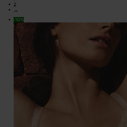
2
→
-10%