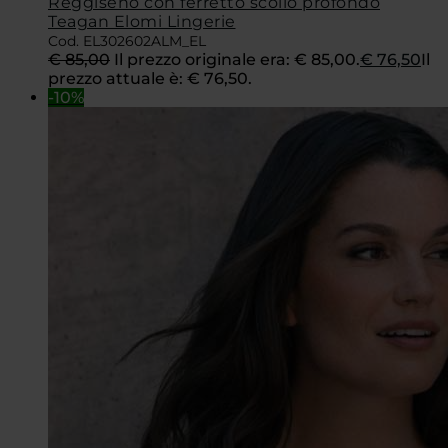
Reggiseno con ferretto scollo profondo
Teagan Elomi Lingerie
Cod. EL302602ALM_EL
€
85,00
Il prezzo originale era: € 85,00.
€
76,50
Il
prezzo attuale è: € 76,50.
-10%