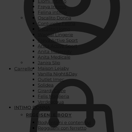
Elomi Intimo
Freya Intimo
Felina intimo
Oscalito Donna
Conturelle Felina
Oscalito Uomo
Wacoal Lingerie
Freya Active Sport
Anita Active Sport
Anita Maternity
Anita Medicale
Janira Slip
Maison Lejaby
Carrello
Vanilla Night&Day
Outlet Imec
Solidea
Girardi Calze
Felis Maglieria
Verdeacqua
INTIMO DONNA
REGGISENI E BODY
Body intimi e contenitivi
Reggiseni con ferretto