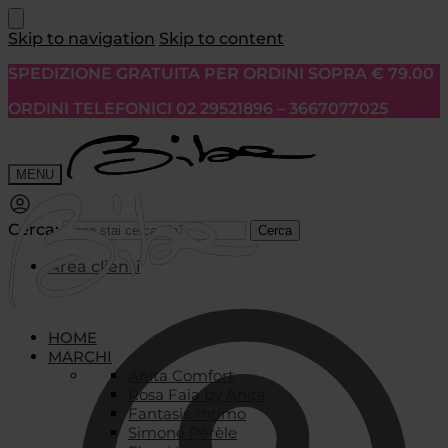
Skip to navigation
Skip to content
SPEDIZIONE GRATUITA PER ORDINI SOPRA € 79.00
ORDINI TELEFONICI 02 29521896 – 3667077025
MENU
Cerca:
Cerca
Area clienti
HOME
MARCHI
Anita Comfort
Rosa Faia by Anita
Fantasie Intimo
Simone Pérèle