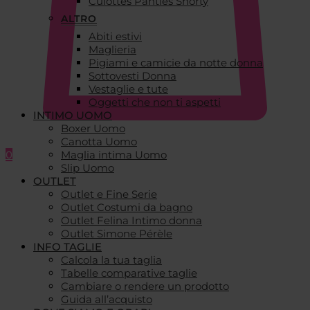
Culottes Panties Shorty
ALTRO
Abiti estivi
Maglieria
Pigiami e camicie da notte donna
Sottovesti Donna
Vestaglie e tute
Oggetti che non ti aspetti
INTIMO UOMO
Boxer Uomo
Canotta Uomo
0
Maglia intima Uomo
Slip Uomo
OUTLET
Outlet e Fine Serie
Outlet Costumi da bagno
Outlet Felina Intimo donna
Outlet Simone Pérèle
INFO TAGLIE
Calcola la tua taglia
Tabelle comparative taglie
Cambiare o rendere un prodotto
Guida all’acquisto