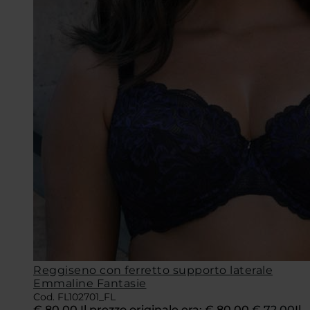
Reggiseno con ferretto supporto laterale
Emmaline Fantasie
Cod. FL102701_FL
€
80,00
Il prezzo originale era: € 80,00.
€
72,00
Il