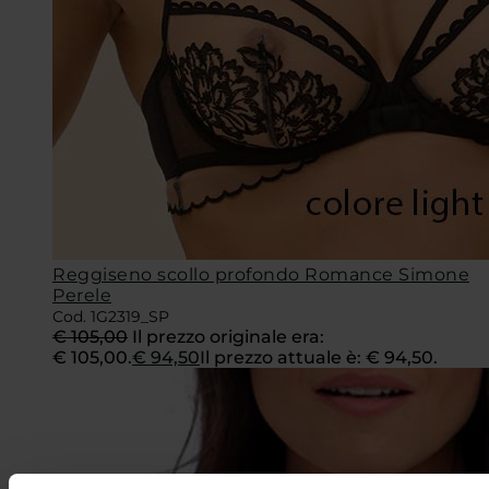
Reggiseno scollo profondo Romance Simone
Perele
Cod. 1G2319_SP
€
105,00
Il prezzo originale era:
€ 105,00.
€
94,50
Il prezzo attuale è: € 94,50.