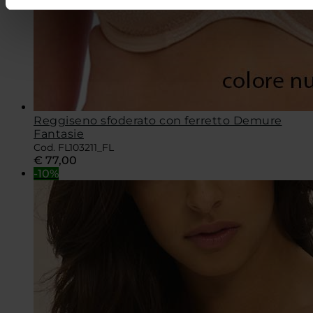
Reggiseno sfoderato con ferretto Demure
Fantasie
Cod. FL103211_FL
€
77,00
-10%