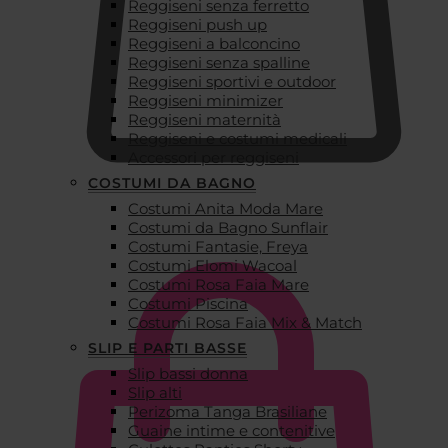
Reggiseni senza ferretto
Reggiseni push up
Reggiseni a balconcino
Reggiseni senza spalline
Reggiseni sportivi e outdoor
Reggiseni minimizer
Reggiseni maternità
Reggiseni e costumi medicali
Accessori per reggiseni
COSTUMI DA BAGNO
Costumi Anita Moda Mare
€
0,00
Costumi da Bagno Sunflair
Costumi Fantasie, Freya
Costumi Elomi Wacoal
Costumi Rosa Faia Mare
Costumi Piscina
Costumi Rosa Faia Mix & Match
SLIP E PARTI BASSE
Slip bassi donna
Slip alti
Perizoma Tanga Brasiliane
Guaine intime e contenitive