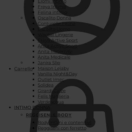
Elomi Intimo
Freya Intimo
Felina intimo
Oscalito Donna
Conturelle Felina
Oscalito Uomo
Wacoal Lingerie
Freya Active Sport
Anita Active Sport
Anita Maternity
Anita Medicale
Janira Slip
Maison Lejaby
Carrello
Vanilla Night&Day
Outlet Imec
Solidea
Girardi Calze
Felis Maglieria
Verdeacqua
INTIMO DONNA
REGGISENI E BODY
Body intimi e contenitivi
Reggiseni con ferretto