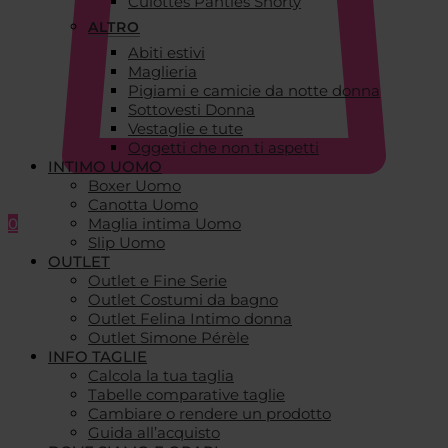
Culottes Panties Shorty
ALTRO
Abiti estivi
Maglieria
Pigiami e camicie da notte donna
Sottovesti Donna
Vestaglie e tute
Oggetti che non ti aspetti
INTIMO UOMO
Boxer Uomo
Canotta Uomo
0
Maglia intima Uomo
Slip Uomo
OUTLET
Outlet e Fine Serie
Outlet Costumi da bagno
Outlet Felina Intimo donna
Outlet Simone Pérèle
INFO TAGLIE
Calcola la tua taglia
Tabelle comparative taglie
Cambiare o rendere un prodotto
Guida all’acquisto