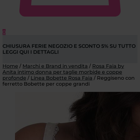
0
CHIUSURA FERIE NEGOZIO E SCONTO 5% SU TUTTO
LEGGI QUI I DETTAGLI
Home
/
Marchi e Brand in vendita
/
Rosa Faia by
Anita intimo donna per taglie morbide e coppe
profonde
/
Linea Bobette Rosa Faia
/
Reggiseno con
ferretto Bobette per coppe grandi