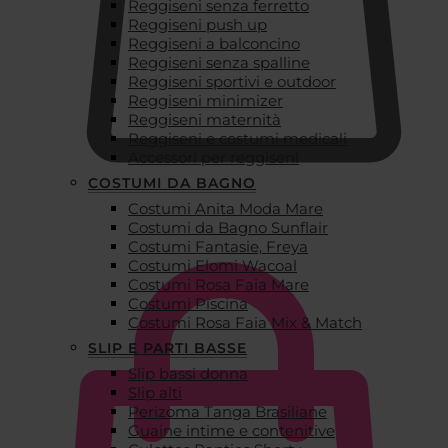
Reggiseni senza ferretto
Reggiseni push up
Reggiseni a balconcino
Reggiseni senza spalline
Reggiseni sportivi e outdoor
Reggiseni minimizer
Reggiseni maternità
Reggiseni e costumi medicali
Accessori per reggiseni
COSTUMI DA BAGNO
Costumi Anita Moda Mare
€
0,00
Costumi da Bagno Sunflair
Costumi Fantasie, Freya
Costumi Elomi Wacoal
Costumi Rosa Faia Mare
Costumi Piscina
Costumi Rosa Faia Mix & Match
SLIP E PARTI BASSE
Slip bassi donna
Slip alti
Perizoma Tanga Brasiliane
Guaine intime e contenitive