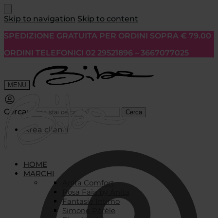
Skip to navigation
Skip to content
SPEDIZIONE GRATUITA PER ORDINI SOPRA € 79.00
ORDINI TELEFONICI 02 29521896 – 3667077025
MENU
Cerca:
Cerca
Area clienti
HOME
MARCHI
Anita Comfort
Rosa Faia by Anita
Fantasie Intimo
Simone Pérèle