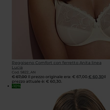
Reggiseno Comfort con ferretto Anita linea
Lucia
Cod. 5822_AN
€
67,00
Il prezzo originale era: € 67,00.
€
60,30
Il
prezzo attuale è: € 60,30.
-10%