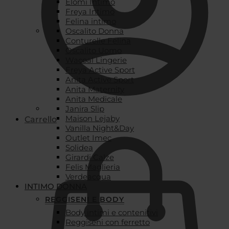
Elomi Intimo
Freya Intimo
Felina intimo
Oscalito Donna
Conturelle Felina
Oscalito Uomo
Wacoal Lingerie
Freya Active Sport
Anita Active Sport
Anita Maternity
Anita Medicale
Janira Slip
Maison Lejaby
Carrello
Vanilla Night&Day
Outlet Imec
Solidea
Girardi Calze
Felis Maglieria
Verdeacqua
INTIMO DONNA
REGGISENI E BODY
Body intimi e contenitivi
Reggiseni con ferretto