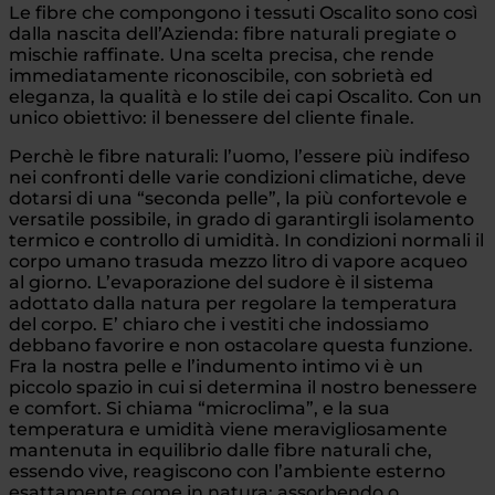
Le fibre che compongono i tessuti Oscalito sono così
dalla nascita dell’Azienda: fibre naturali pregiate o
mischie raffinate. Una scelta precisa, che rende
immediatamente riconoscibile, con sobrietà ed
eleganza, la qualità e lo stile dei capi Oscalito. Con un
unico obiettivo: il benessere del cliente finale.
Perchè le fibre naturali: l’uomo, l’essere più indifeso
nei confronti delle varie condizioni climatiche, deve
dotarsi di una “seconda pelle”, la più confortevole e
versatile possibile, in grado di garantirgli isolamento
termico e controllo di umidità. In condizioni normali il
corpo umano trasuda mezzo litro di vapore acqueo
al giorno. L’evaporazione del sudore è il sistema
adottato dalla natura per regolare la temperatura
del corpo. E’ chiaro che i vestiti che indossiamo
debbano favorire e non ostacolare questa funzione.
Fra la nostra pelle e l’indumento intimo vi è un
piccolo spazio in cui si determina il nostro benessere
e comfort. Si chiama “microclima”, e la sua
temperatura e umidità viene meravigliosamente
mantenuta in equilibrio dalle fibre naturali che,
essendo vive, reagiscono con l’ambiente esterno
esattamente come in natura: assorbendo o