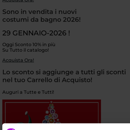
Sono in vendita i nuovi
costumi da bagno 2026!
29 GENNAIO-2026 !
Oggi Sconto 10% in più
Su Tutto il catalogo!
Acquista Ora!
Lo sconto si aggiunge a tutti gli sconti
nel tuo Carrello di Acquisto!
Auguri a Tutte e Tutti!