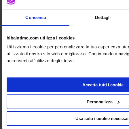
Consenso
Dettagli
Dal 24 Dicembre al 06 Gennaio è attivo
uno Sconto del
5%
in Più! Aggiungilo a Tutti gli
bibaintimo.com utilizza i cookies
Sconti!
Utilizziamo i cookie per personalizzare la tua esperienza ut
Acquista Ora!
utilizzato il nostro sito web e migliorarlo. Continuando a nav
acconsenti all'utilizzo degli stessi.
Le spedizioni riprenderanno giovedì 09 Gennaio 2026
Il Negozio Biba Intimo Milano
chiude dal 24 Dicembre 2025 e riapre l’08 Gennaio
2026
Accetta tutti i cookie
CYBER-MONDAY BIBA !
Personalizza
Oggi Sconto 5% in più
Su Tutto il catalogo!
Usa solo i cookie necessar
Acquista Ora!