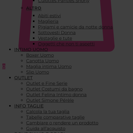
Culottes Panties Shorty
ALTRO
Abiti estivi
Maglieria
Pigiami e camicie da notte donna
Sottovesti Donna
Vestaglie e tute
Oggetti che non ti aspetti
INTIMO UOMO
Boxer Uomo
Canotta Uomo
0
Maglia intima Uomo
Slip Uomo
OUTLET
Outlet e Fine Serie
Outlet Costumi da bagno
Outlet Felina Intimo donna
Outlet Simone Pérèle
INFO TAGLIE
Calcola la tua taglia
Tabelle comparative taglie
Cambiare o rendere un prodotto
Guida all’acquisto