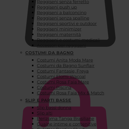
Reggiseni senza ferretto
Reggiseni push up
Reggiseni a balconcino
Reggiseni senza spalline
Reggiseni sportivi e outdoor
Reggiseni minimizer
Reggiseni maternità
Reggiseni e costumi medicali
Accessori per reggiseni
COSTUMI DA BAGNO
Costumi Anita Moda Mare
€
0,00
Costumi da Bagno Sunflair
Costumi Fantasie, Freya
Costumi Elomi Wacoal
Costumi Rosa Faia Mare
Costumi Piscina
Costumi Rosa Faia Mix & Match
SLIP E PARTI BASSE
Slip bassi donna
Slip alti
Perizoma Tanga Brasiliane
Guaine intime e contenitive