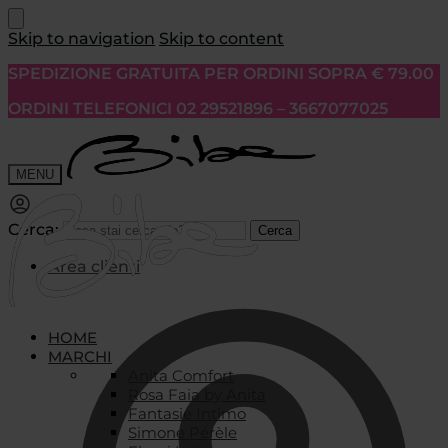
Skip to navigation
Skip to content
SPEDIZIONE GRATUITA PER ORDINI SOPRA € 79.00
ORDINI TELEFONICI 02 29521896 – 3667077025
MENU
Cerca:
Cerca
Area clienti
HOME
MARCHI
Anita Comfort
Rosa Faia by Anita
Fantasie Intimo
Simone Pérèle