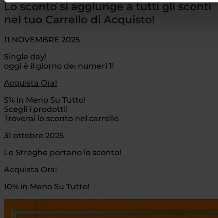
Lo sconto si aggiunge a tutti gli sconti
nel tuo Carrello di Acquisto!
11 NOVEMBRE 2025
Single day!
oggi è il giorno dei numeri 1!
Acquista Ora!
5% in Meno Su Tutto!
Scegli i prodotti!
Troverai lo sconto nel carrello
31 ottobre 2025
Le Streghe portano lo sconto!
Acquista Ora!
10% in Meno Su Tutto!