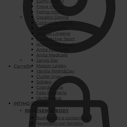
Elomi Intimo
Freya Intimo
Felina intimo
Oscalito Donna
Conturelle Felina
Oscalito Uomo
Wacoal Lingerie
Freya Active Sport
Anita Active Sport
Anita Maternity
Anita Medicale
Janira Slip
Maison Lejaby
Carrello
Vanilla Night&Day
Outlet Imec
Solidea
Girardi Calze
Felis Maglieria
Verdeacqua
INTIMO DONNA
REGGISENI E BODY
Body intimi e contenitivi
Reggiseni con ferretto