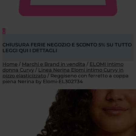
0
CHIUSURA FERIE NEGOZIO E SCONTO 5% SU TUTTO
LEGGI QUI I DETTAGLI
Home
/
Marchi e Brand in vendita
/
ELOMI Intimo
donna Curvy
/
Linea Nerina Elomi intimo Curvy in
pizzo elasticizzato
/
Reggiseno con ferretto a coppa
piena Nerina by Elomi-EL302734