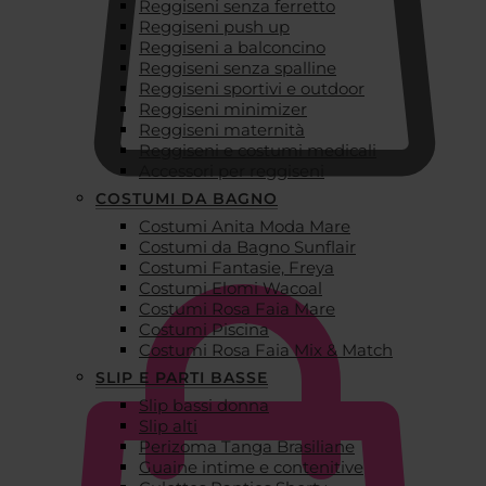
Reggiseni senza ferretto
Reggiseni push up
Reggiseni a balconcino
Reggiseni senza spalline
Reggiseni sportivi e outdoor
Reggiseni minimizer
Reggiseni maternità
Reggiseni e costumi medicali
Accessori per reggiseni
COSTUMI DA BAGNO
Costumi Anita Moda Mare
€
0,00
Costumi da Bagno Sunflair
Costumi Fantasie, Freya
Costumi Elomi Wacoal
Costumi Rosa Faia Mare
Costumi Piscina
Costumi Rosa Faia Mix & Match
SLIP E PARTI BASSE
Slip bassi donna
Slip alti
Perizoma Tanga Brasiliane
Guaine intime e contenitive