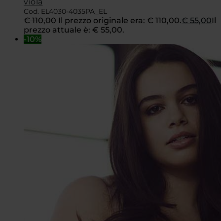
viola
Cod. EL4030-4035PA_EL
€
110,00
Il prezzo originale era: € 110,00.
€
55,00
Il
prezzo attuale è: € 55,00.
-10%