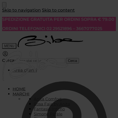
Skip to navigation
Skip to content
SPEDIZIONE GRATUITA PER ORDINI SOPRA € 79.00
ORDINI TELEFONICI 02 29521896 – 3667077025
MENU
Cerca:
Cerca
Area clienti
HOME
MARCHI
Anita Comfort
Rosa Faia by Anita
Fantasie Intimo
Simone Pérèle