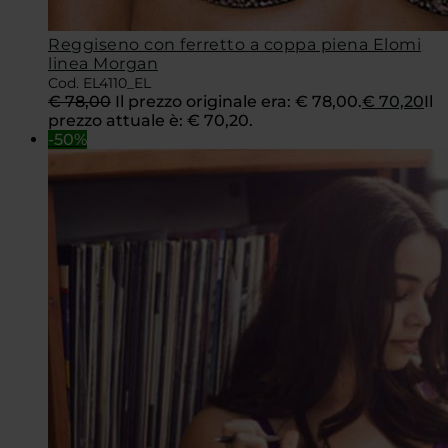
Reggiseno con ferretto a coppa piena Elomi
linea Morgan
Cod. EL4110_EL
€
78,00
Il prezzo originale era: € 78,00.
€
70,20
Il
prezzo attuale è: € 70,20.
-50%