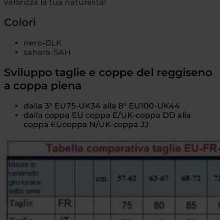
valorizza la tua naturalità!
Colori
nero-BLK
sahara-SAH
Sviluppo taglie e coppe del reggiseno
a coppa piena
dalla
3° EU75-UK34
alla 8° EU100-UK44
dalla coppa
EU
coppa
E/UK-
coppa
DD alla
coppa
EU
coppa N
/UK-
coppa
JJ