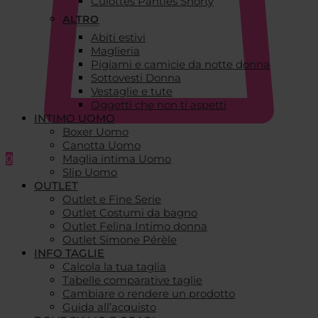
Culottes Panties Shorty
ALTRO
Abiti estivi
Maglieria
Pigiami e camicie da notte donna
Sottovesti Donna
Vestaglie e tute
Oggetti che non ti aspetti
INTIMO UOMO
Boxer Uomo
Canotta Uomo
0
Maglia intima Uomo
Slip Uomo
OUTLET
Outlet e Fine Serie
Outlet Costumi da bagno
Outlet Felina Intimo donna
Outlet Simone Pérèle
INFO TAGLIE
Calcola la tua taglia
Tabelle comparative taglie
Cambiare o rendere un prodotto
Guida all’acquisto