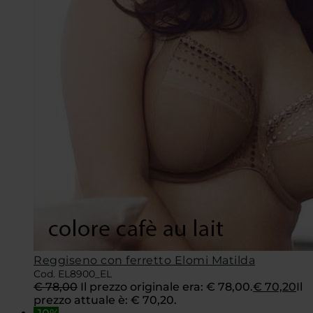
Reggiseno con ferretto Elomi Matilda
Cod. EL8900_EL
€
78,00
Il prezzo originale era: € 78,00.
€
70,20
Il
prezzo attuale è: € 70,20.