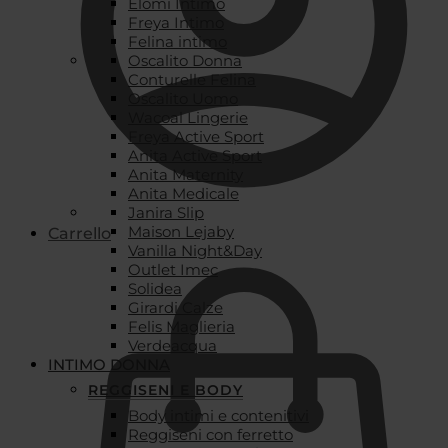
Elomi Intimo
Freya Intimo
Felina intimo
Oscalito Donna
Conturelle Felina
Oscalito Uomo
Wacoal Lingerie
Freya Active Sport
Anita Active Sport
Anita Maternity
Anita Medicale
Janira Slip
Maison Lejaby
Carrello
Vanilla Night&Day
Outlet Imec
Solidea
Girardi Calze
Felis Maglieria
Verdeacqua
INTIMO DONNA
REGGISENI E BODY
Body intimi e contenitivi
Reggiseni con ferretto