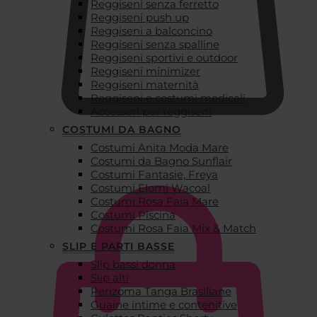
Reggiseni senza ferretto
Reggiseni push up
Reggiseni a balconcino
Reggiseni senza spalline
Reggiseni sportivi e outdoor
Reggiseni minimizer
Reggiseni maternità
Reggiseni e costumi medicali
Accessori per reggiseni
COSTUMI DA BAGNO
Costumi Anita Moda Mare
€
0,00
Costumi da Bagno Sunflair
Costumi Fantasie, Freya
Costumi Elomi Wacoal
Costumi Rosa Faia Mare
Costumi Piscina
Costumi Rosa Faia Mix & Match
SLIP E PARTI BASSE
Slip bassi donna
Slip alti
Perizoma Tanga Brasiliane
Guaine intime e contenitive