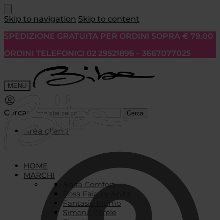
Skip to navigation
Skip to content
SPEDIZIONE GRATUITA PER ORDINI SOPRA € 79.00
ORDINI TELEFONICI 02 29521896 – 3667077025
MENU
Cerca:
Cerca
Area clienti
HOME
MARCHI
Anita Comfort
Rosa Faia by Anita
Fantasie Intimo
Simone Pérèle