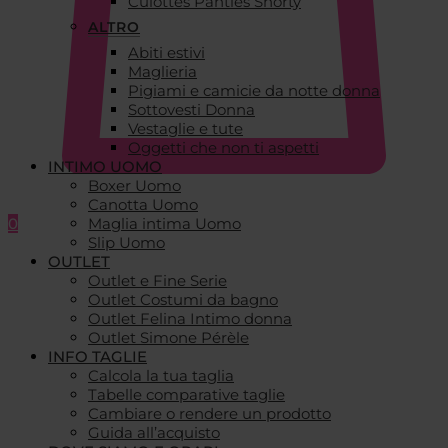
Culottes Panties Shorty
ALTRO
Abiti estivi
Maglieria
Pigiami e camicie da notte donna
Sottovesti Donna
Vestaglie e tute
Oggetti che non ti aspetti
INTIMO UOMO
Boxer Uomo
Canotta Uomo
0
Maglia intima Uomo
Slip Uomo
OUTLET
Outlet e Fine Serie
Outlet Costumi da bagno
Outlet Felina Intimo donna
Outlet Simone Pérèle
INFO TAGLIE
Calcola la tua taglia
Tabelle comparative taglie
Cambiare o rendere un prodotto
Guida all’acquisto