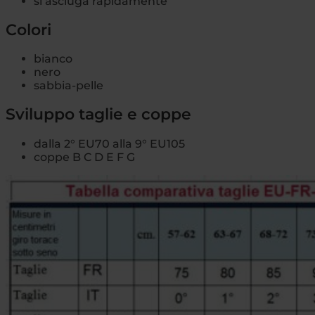
si asciuga rapidamente
Colori
bianco
nero
sabbia-pelle
Sviluppo taglie e coppe
dalla 2° EU70 alla 9° EU105
coppe B C D E F G