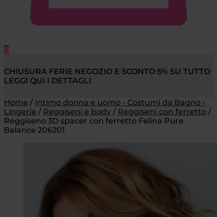
0
CHIUSURA FERIE NEGOZIO E SCONTO 5% SU TUTTO
LEGGI QUI I DETTAGLI
Home
/
Intimo donna e uomo - Costumi da Bagno -
Lingerie
/
Reggiseni e body
/
Reggiseni con ferretto
/
Reggiseno 3D spacer con ferretto Felina Pure
Balance 206201