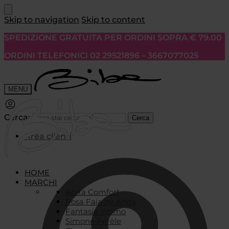
Skip to navigation
Skip to content
SPEDIZIONE GRATUITA PER ORDINI SOPRA € 79.00
ORDINI TELEFONICI 02 29521896 – 3667077025
MENU
Cerca:
Cerca
Area clienti
HOME
MARCHI
Anita Comfort
Rosa Faia by Anita
Fantasie Intimo
Simone Pérèle