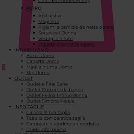
Culottes Panties Shorty
ALTRO
Abiti estivi
Maglieria
Pigiami e camicie da notte donna
Sottovesti Donna
Vestaglie e tute
Oggetti che non ti aspetti
INTIMO UOMO
Boxer Uomo
Canotta Uomo
0
Maglia intima Uomo
Slip Uomo
OUTLET
Outlet e Fine Serie
Outlet Costumi da bagno
Outlet Felina Intimo donna
Outlet Simone Pérèle
INFO TAGLIE
Calcola la tua taglia
Tabelle comparative taglie
Cambiare o rendere un prodotto
Guida all’acquisto