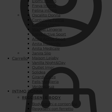
Elomi Intimo
Freya Intimo
Felina intimo
Oscalito Donna
Conturelle Felina
Oscalito Uomo
Wacoal Lingerie
Freya Active Sport
Anita Active Sport
Anita Maternity
Anita Medicale
Janira Slip
Maison Lejaby
Carrello
Vanilla Night&Day
Outlet Imec
Solidea
Girardi Calze
Felis Maglieria
Verdeacqua
INTIMO DONNA
REGGISENI E BODY
Body intimi e contenitivi
Reggiseni con ferretto