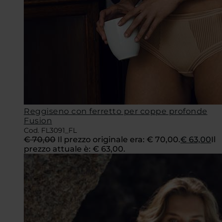
Reggiseno con ferretto per coppe profonde
Fusion
Cod. FL3091_FL
€
70,00
Il prezzo originale era: € 70,00.
€
63,00
Il
prezzo attuale è: € 63,00.