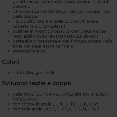
un ottimo sollevamento e proiezione in avanti
del seno
tulle con ricamo Art Decò nella zona superiore
della coppa
il supporto laterale nelle coppe offre una
copertura più completa i
spalline in morbido tessuto completamente
regolabili con bordo ricamato sul davanti
dettaglio ornamentale con finiture dorate nella
zona del separatore centrale
separatore alto
Colori
natural beige – NAE
Sviluppo taglie e coppe
dalla ITA 2° EU70-FR85-UK32 alla ITA 6° EU90-
FR105-UK40
con coppe in scala EU: F, G. H, I, J, K, L, M
coppe in scala UK: E, F, FF, G, GG, H, HH, J