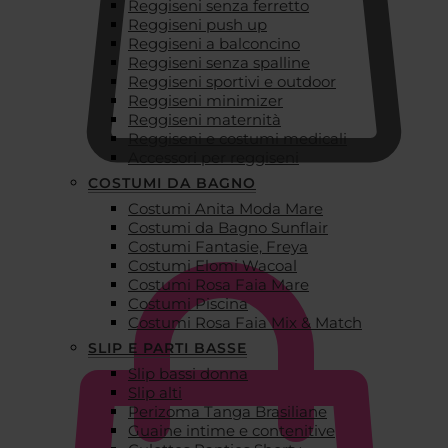
Reggiseni senza ferretto
Reggiseni push up
Reggiseni a balconcino
Reggiseni senza spalline
Reggiseni sportivi e outdoor
Reggiseni minimizer
Reggiseni maternità
Reggiseni e costumi medicali
Accessori per reggiseni
COSTUMI DA BAGNO
Costumi Anita Moda Mare
€
0,00
Costumi da Bagno Sunflair
Costumi Fantasie, Freya
Costumi Elomi Wacoal
Costumi Rosa Faia Mare
Costumi Piscina
Costumi Rosa Faia Mix & Match
SLIP E PARTI BASSE
Slip bassi donna
Slip alti
Perizoma Tanga Brasiliane
Guaine intime e contenitive