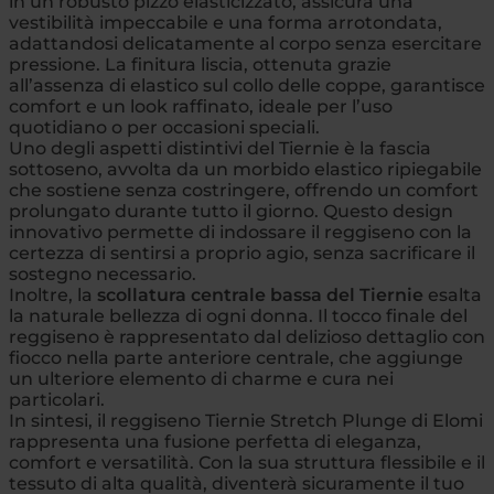
in un robusto pizzo elasticizzato, assicura una
vestibilità impeccabile e una forma arrotondata,
adattandosi delicatamente al corpo senza esercitare
pressione. La finitura liscia, ottenuta grazie
all’assenza di elastico sul collo delle coppe, garantisce
comfort e un look raffinato, ideale per l’uso
quotidiano o per occasioni speciali.
Uno degli aspetti distintivi del Tiernie è la fascia
sottoseno, avvolta da un morbido elastico ripiegabile
che sostiene senza costringere, offrendo un comfort
prolungato durante tutto il giorno. Questo design
innovativo permette di indossare il reggiseno con la
certezza di sentirsi a proprio agio, senza sacrificare il
sostegno necessario.
Inoltre, la
scollatura centrale bassa del Tiernie
esalta
la naturale bellezza di ogni donna. Il tocco finale del
reggiseno è rappresentato dal delizioso dettaglio con
fiocco nella parte anteriore centrale, che aggiunge
un ulteriore elemento di charme e cura nei
particolari.
In sintesi, il reggiseno Tiernie Stretch Plunge di Elomi
rappresenta una fusione perfetta di eleganza,
comfort e versatilità. Con la sua struttura flessibile e il
tessuto di alta qualità, diventerà sicuramente il tuo