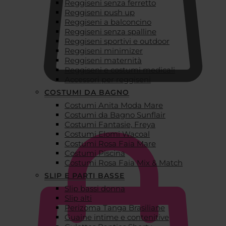
Reggiseni senza ferretto
Reggiseni push up
Reggiseni a balconcino
Reggiseni senza spalline
Reggiseni sportivi e outdoor
Reggiseni minimizer
Reggiseni maternità
Reggiseni e costumi medicali
Accessori per reggiseni
COSTUMI DA BAGNO
Costumi Anita Moda Mare
€
0,00
Costumi da Bagno Sunflair
Costumi Fantasie, Freya
Costumi Elomi Wacoal
Costumi Rosa Faia Mare
Costumi Piscina
Costumi Rosa Faia Mix & Match
SLIP E PARTI BASSE
Slip bassi donna
Slip alti
Perizoma Tanga Brasiliane
Guaine intime e contenitive