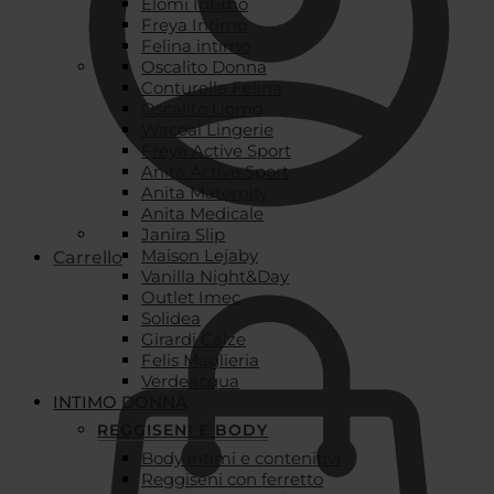
Elomi Intimo
Freya Intimo
Felina intimo
Oscalito Donna
Conturelle Felina
Oscalito Uomo
Wacoal Lingerie
Freya Active Sport
Anita Active Sport
Anita Maternity
Anita Medicale
Janira Slip
Maison Lejaby
Carrello
Vanilla Night&Day
Outlet Imec
Solidea
Girardi Calze
Felis Maglieria
Verdeacqua
INTIMO DONNA
REGGISENI E BODY
Body intimi e contenitivi
Reggiseni con ferretto