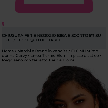
0
CHIUSURA FERIE NEGOZIO BIBA E SCONTO 5% SU
TUTTO LEGGI QUI I DETTAGLI
Home
/
Marchi e Brand in vendita
/
ELOMI Intimo
donna Curvy
/
Linea Tiernie Elomi in pizzo elastico
/
Reggiseno con ferretto Tiernie Elomi