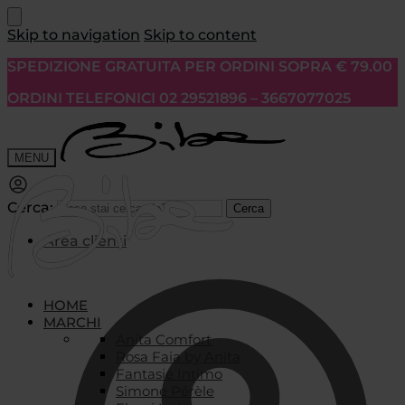
Skip to navigation
Skip to content
SPEDIZIONE GRATUITA PER ORDINI SOPRA € 79.00
ORDINI TELEFONICI 02 29521896 – 3667077025
MENU
Cerca:
Cerca
Area clienti
HOME
MARCHI
Anita Comfort
Rosa Faia by Anita
Fantasie Intimo
Simone Pérèle