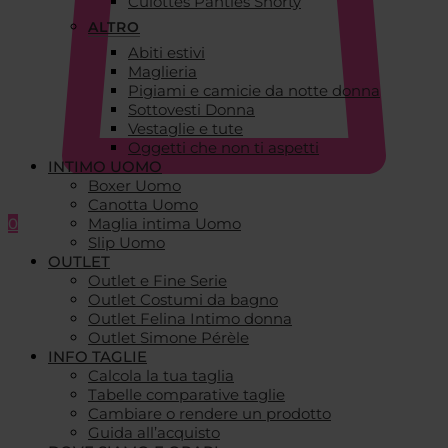
Culottes Panties Shorty
ALTRO
Abiti estivi
Maglieria
Pigiami e camicie da notte donna
Sottovesti Donna
Vestaglie e tute
Oggetti che non ti aspetti
INTIMO UOMO
Boxer Uomo
Canotta Uomo
0
Maglia intima Uomo
Slip Uomo
OUTLET
Outlet e Fine Serie
Outlet Costumi da bagno
Outlet Felina Intimo donna
Outlet Simone Pérèle
INFO TAGLIE
Calcola la tua taglia
Tabelle comparative taglie
Cambiare o rendere un prodotto
Guida all’acquisto