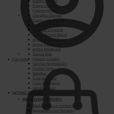
Elomi Intimo
Freya Intimo
Felina intimo
Oscalito Donna
Conturelle Felina
Oscalito Uomo
Wacoal Lingerie
Freya Active Sport
Anita Active Sport
Anita Maternity
Anita Medicale
Janira Slip
Maison Lejaby
Carrello
Vanilla Night&Day
Outlet Imec
Solidea
Girardi Calze
Felis Maglieria
Verdeacqua
INTIMO DONNA
REGGISENI E BODY
Body intimi e contenitivi
Reggiseni con ferretto