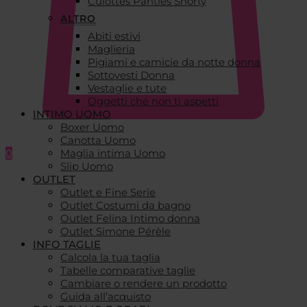
Culottes Panties Shorty
ALTRO
Abiti estivi
Maglieria
Pigiami e camicie da notte donna
Sottovesti Donna
Vestaglie e tute
Oggetti che non ti aspetti
INTIMO UOMO
Boxer Uomo
Canotta Uomo
0
Maglia intima Uomo
Slip Uomo
OUTLET
Outlet e Fine Serie
Outlet Costumi da bagno
Outlet Felina Intimo donna
Outlet Simone Pérèle
INFO TAGLIE
Calcola la tua taglia
Tabelle comparative taglie
Cambiare o rendere un prodotto
Guida all’acquisto