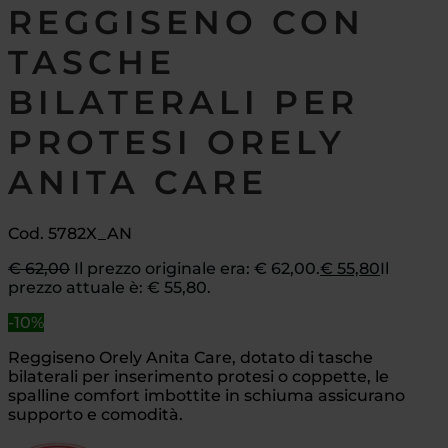
REGGISENO CON
TASCHE
BILATERALI PER
PROTESI ORELY
ANITA CARE
Cod. 5782X_AN
€
62,00
Il prezzo originale era: € 62,00.
€
55,80
Il
prezzo attuale è: € 55,80.
-10%
Reggiseno Orely Anita Care, dotato di tasche
bilaterali per inserimento protesi o coppette, le
spalline comfort imbottite in schiuma assicurano
supporto e comodità.