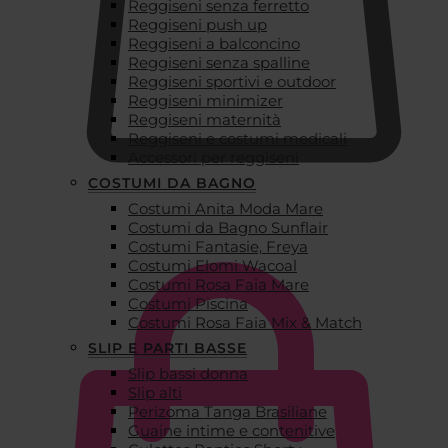
Reggiseni senza ferretto
Reggiseni push up
Reggiseni a balconcino
Reggiseni senza spalline
Reggiseni sportivi e outdoor
Reggiseni minimizer
Reggiseni maternità
Reggiseni e costumi medicali
Accessori per reggiseni
COSTUMI DA BAGNO
Costumi Anita Moda Mare
€
0,00
Costumi da Bagno Sunflair
Costumi Fantasie, Freya
Costumi Elomi Wacoal
Costumi Rosa Faia Mare
Costumi Piscina
Costumi Rosa Faia Mix & Match
SLIP E PARTI BASSE
Slip bassi donna
Slip alti
Perizoma Tanga Brasiliane
Guaine intime e contenitive