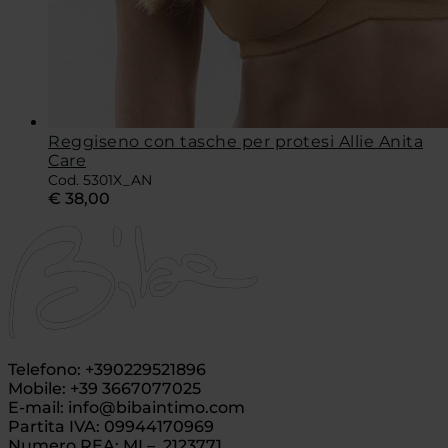
Reggiseno con tasche per protesi Allie Anita
Care
Cod. 5301X_AN
€
38,00
Telefono: +390229521896
Mobile: +39 3667077025
E-mail: info@bibaintimo.com
Partita IVA: 09944170969
Numero REA: MI – 2123771