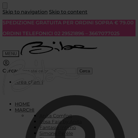
Skip to navigation
Skip to content
SPEDIZIONE GRATUITA PER ORDINI SOPRA € 79.00
ORDINI TELEFONICI 02 29521896 – 3667077025
MENU
Cerca:
Cerca
Area clienti
HOME
MARCHI
Anita Comfort
Rosa Faia by Anita
Fantasie Intimo
Simone Pérèle