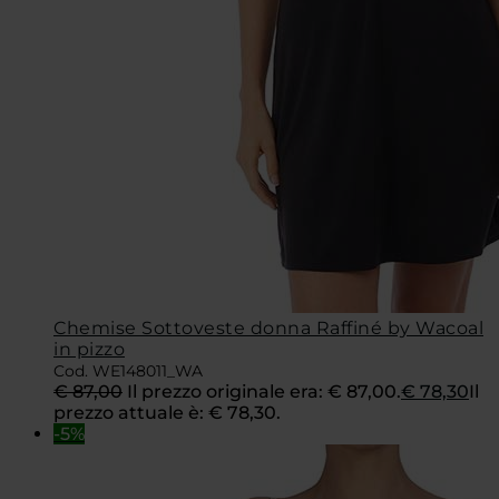
Chemise Sottoveste donna Raffiné by Wacoal
in pizzo
Cod. WE148011_WA
€
87,00
Il prezzo originale era: € 87,00.
€
78,30
Il
prezzo attuale è: € 78,30.
-5%