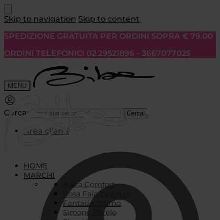
Skip to navigation
Skip to content
SPEDIZIONE GRATUITA PER ORDINI SOPRA € 79.00
ORDINI TELEFONICI 02 29521896 – 3667077025
MENU
Cerca:
Cerca
Area clienti
HOME
MARCHI
Anita Comfort
Rosa Faia by Anita
Fantasie Intimo
Simone Pérèle