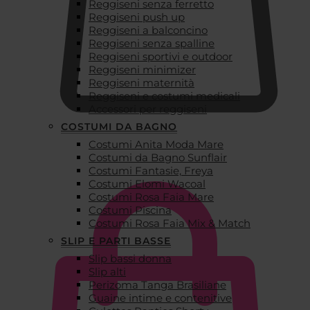
Reggiseni senza ferretto
Reggiseni push up
Reggiseni a balconcino
Reggiseni senza spalline
Reggiseni sportivi e outdoor
Reggiseni minimizer
Reggiseni maternità
Reggiseni e costumi medicali
Accessori per reggiseni
COSTUMI DA BAGNO
Costumi Anita Moda Mare
€
0,00
Costumi da Bagno Sunflair
Costumi Fantasie, Freya
Costumi Elomi Wacoal
Costumi Rosa Faia Mare
Costumi Piscina
Costumi Rosa Faia Mix & Match
SLIP E PARTI BASSE
Slip bassi donna
Slip alti
Perizoma Tanga Brasiliane
Guaine intime e contenitive