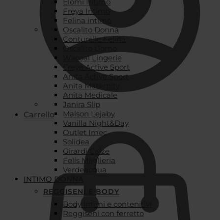
Elomi Intimo
Freya Intimo
Felina intimo
Oscalito Donna
Conturelle Felina
Oscalito Uomo
Wacoal Lingerie
Freya Active Sport
Anita Active Sport
Anita Maternity
Anita Medicale
Janira Slip
Maison Lejaby
Carrello
Vanilla Night&Day
Outlet Imec
Solidea
Girardi Calze
Felis Maglieria
Verdeacqua
INTIMO DONNA
REGGISENI E BODY
Body intimi e contenitivi
Reggiseni con ferretto