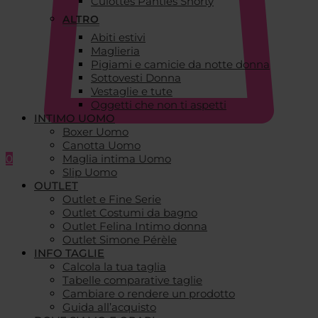
Culottes Panties Shorty
ALTRO
Abiti estivi
Maglieria
Pigiami e camicie da notte donna
Sottovesti Donna
Vestaglie e tute
Oggetti che non ti aspetti
INTIMO UOMO
Boxer Uomo
Canotta Uomo
0
Maglia intima Uomo
Slip Uomo
OUTLET
Outlet e Fine Serie
Outlet Costumi da bagno
Outlet Felina Intimo donna
Outlet Simone Pérèle
INFO TAGLIE
Calcola la tua taglia
Tabelle comparative taglie
Cambiare o rendere un prodotto
Guida all’acquisto