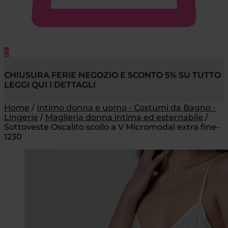
0
CHIUSURA FERIE NEGOZIO E SCONTO 5% SU TUTTO
LEGGI QUI I DETTAGLI
Home
/
Intimo donna e uomo - Costumi da Bagno -
Lingerie
/
Maglieria donna intima ed esternabile
/
Sottoveste Oscalito scollo a V Micromodal extra fine-
1230