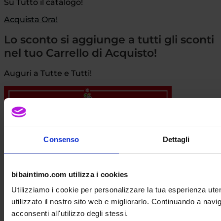
Su Tutto il catalogo!
Acquista Ora!
Lo sconto si aggiunge a tutti gli sconti
nel tuo Carrello di Acquisto!
Auguri a Tutte e Tutti!
Consenso
Dettagli
bibaintimo.com utilizza i cookies
Dal 24 Dicembre al 06 Gennaio è attivo
Utilizziamo i cookie per personalizzare la tua esperienza ut
uno Sconto del
5%
in Più! Aggiungilo a Tutti gli
utilizzato il nostro sito web e migliorarlo. Continuando a nav
Sconti!
acconsenti all'utilizzo degli stessi.