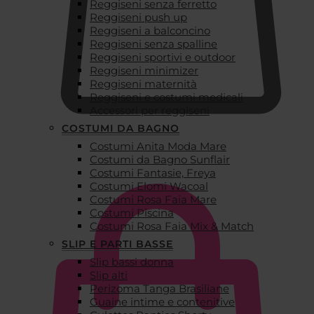
Reggiseni senza ferretto
Reggiseni push up
Reggiseni a balconcino
Reggiseni senza spalline
Reggiseni sportivi e outdoor
Reggiseni minimizer
Reggiseni maternità
Reggiseni e costumi medicali
Accessori per reggiseni
COSTUMI DA BAGNO
Costumi Anita Moda Mare
€
0,00
Costumi da Bagno Sunflair
Costumi Fantasie, Freya
Costumi Elomi Wacoal
Costumi Rosa Faia Mare
Costumi Piscina
Costumi Rosa Faia Mix & Match
SLIP E PARTI BASSE
Slip bassi donna
Slip alti
Perizoma Tanga Brasiliane
Guaine intime e contenitive