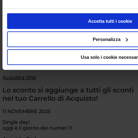
Acquista Ora!
Le spedizioni riprenderanno giovedì 09 Gennaio 2026
Accetta tutti i cookie
Il Negozio Biba Intimo Milano
chiude dal 24 Dicembre 2025 e riapre l’08 Gennaio
2026
Personalizza
CYBER-MONDAY BIBA !
Usa solo i cookie necessar
Oggi Sconto 5% in più
Su Tutto il catalogo!
Acquista Ora!
Lo sconto si aggiunge a tutti gli sconti
nel tuo Carrello di Acquisto!
11 NOVEMBRE 2025
Single day!
oggi è il giorno dei numeri 1!