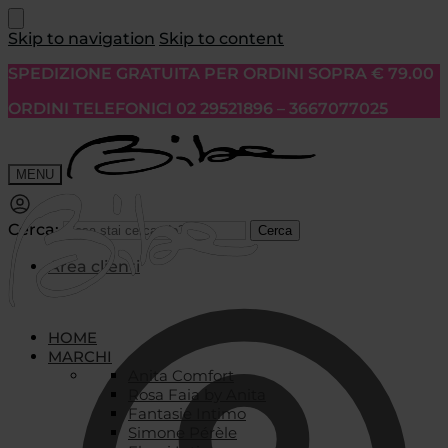
Skip to navigation
Skip to content
SPEDIZIONE GRATUITA PER ORDINI SOPRA € 79.00
ORDINI TELEFONICI 02 29521896 – 3667077025
MENU
Cerca:
Cerca
Area clienti
HOME
MARCHI
Anita Comfort
Rosa Faia by Anita
Fantasie Intimo
Simone Pérèle