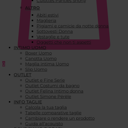
Culottes Panties Shorty
ALTRO
Abiti estivi
Maglieria
Pigiami e camicie da notte donna
Sottovesti Donna
Vestaglie e tute
Oggetti che non ti aspetti
INTIMO UOMO
Boxer Uomo
Canotta Uomo
0
Maglia intima Uomo
Slip Uomo
OUTLET
Outlet e Fine Serie
Outlet Costumi da bagno
Outlet Felina Intimo donna
Outlet Simone Pérèle
INFO TAGLIE
Calcola la tua taglia
Tabelle comparative taglie
Cambiare o rendere un prodotto
Guida all’acquisto