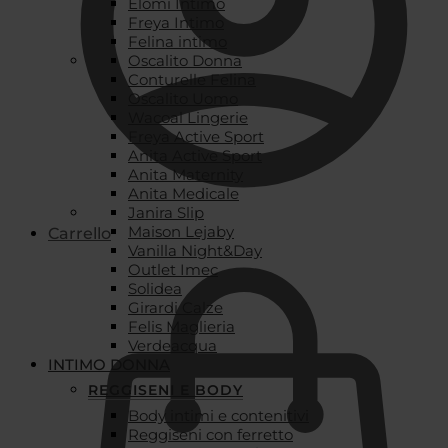
Elomi Intimo
Freya Intimo
Felina intimo
Oscalito Donna
Conturelle Felina
Oscalito Uomo
Wacoal Lingerie
Freya Active Sport
Anita Active Sport
Anita Maternity
Anita Medicale
Janira Slip
Maison Lejaby
Carrello
Vanilla Night&Day
Outlet Imec
Solidea
Girardi Calze
Felis Maglieria
Verdeacqua
INTIMO DONNA
REGGISENI E BODY
Body intimi e contenitivi
Reggiseni con ferretto