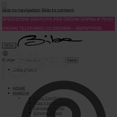
Skip to navigation
Skip to content
SPEDIZIONE GRATUITA PER ORDINI SOPRA € 79.00
ORDINI TELEFONICI 02 29521896 – 3667077025
MENU
Cerca:
Cerca
Area clienti
HOME
MARCHI
Anita Comfort
Rosa Faia by Anita
Fantasie Intimo
Simone Pérèle