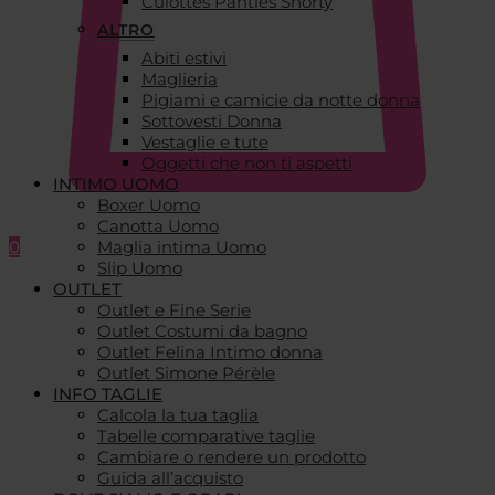
Culottes Panties Shorty
ALTRO
Abiti estivi
Maglieria
Pigiami e camicie da notte donna
Sottovesti Donna
Vestaglie e tute
Oggetti che non ti aspetti
INTIMO UOMO
Boxer Uomo
Canotta Uomo
0
Maglia intima Uomo
Slip Uomo
OUTLET
Outlet e Fine Serie
Outlet Costumi da bagno
Outlet Felina Intimo donna
Outlet Simone Pérèle
INFO TAGLIE
Calcola la tua taglia
Tabelle comparative taglie
Cambiare o rendere un prodotto
Guida all’acquisto