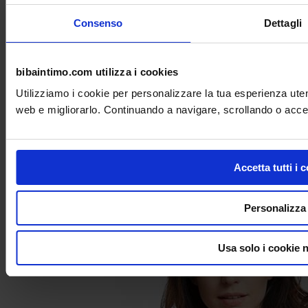
Consenso
Dettagli
bibaintimo.com utilizza i cookies
Utilizziamo i cookie per personalizzare la tua esperienza uten
web e migliorarlo. Continuando a navigare, scrollando o accett
Canotta donna Oscalito in maglia a costina in
Lana e Seta con balza in pizzo Leavers
Cod. 3410_OS
Accetta tutti i 
€
80,00
Il prezzo originale era: € 80,00.
€
76,00
Il
prezzo attuale è: € 76,00.
-5%
Personalizza
Usa solo i cookie 