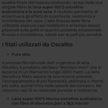
qualità finale del tessuto esaltando i pregi delle due
singole fibre:
la lana super 100’S extrafine
australiana e la pura seta.
Il risultato permette di
accentuare gli effetti di lucentezza, resistenza e
morbidezza del capo. L’alta finezza delle fibre
utilizzate assicura capi resistenti e al tempo stesso
piacevoli sulla pelle in quanto possiede eccezionale
finezza e morbidezza. Ideale per le pelli più sensibili.
I filati utilizzati da Oscalito
Pura seta
Il prezioso filo naturale dell’ organzino di seta
Oscalito, è prodotto dal baco “Bombyx mori” che lo
secerne in un filamento lungo 2000 metri. La seta
Oscalito è filata aspata (la lavorazione prevede
l’accoppiamento di più filamenti), abbinata e ritorta
più volte, quindi tinta nelle seterie del comasco. Ne
nascono capi di eccezionale purezza e resistenza.
Lana super 100’S Merino extrafine australiana
con fibra di diametro pari a 18,5 micron