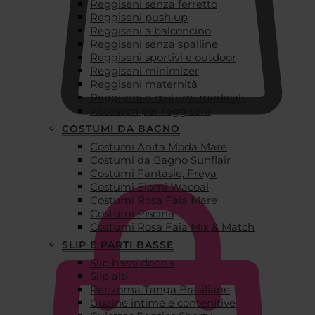
Reggiseni senza ferretto
Reggiseni push up
Reggiseni a balconcino
Reggiseni senza spalline
Reggiseni sportivi e outdoor
Reggiseni minimizer
Reggiseni maternità
Reggiseni e costumi medicali
Accessori per reggiseni
COSTUMI DA BAGNO
Costumi Anita Moda Mare
€
0,00
Costumi da Bagno Sunflair
Costumi Fantasie, Freya
Costumi Elomi Wacoal
Costumi Rosa Faia Mare
Costumi Piscina
Costumi Rosa Faia Mix & Match
SLIP E PARTI BASSE
Slip bassi donna
Slip alti
Perizoma Tanga Brasiliane
Guaine intime e contenitive