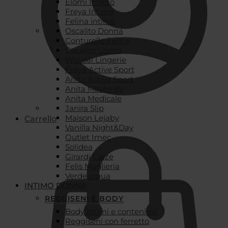
Elomi Intimo
Freya Intimo
Felina intimo
Oscalito Donna
Conturelle Felina
Oscalito Uomo
Wacoal Lingerie
Freya Active Sport
Anita Active Sport
Anita Maternity
Anita Medicale
Janira Slip
Maison Lejaby
Carrello
Vanilla Night&Day
Outlet Imec
Solidea
Girardi Calze
Felis Maglieria
Verdeacqua
INTIMO DONNA
REGGISENI E BODY
Body intimi e contenitivi
Reggiseni con ferretto