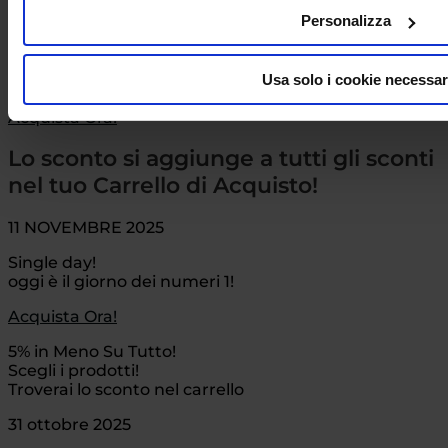
CYBER-MONDAY BIBA !
Personalizza
Oggi Sconto 5% in più
Usa solo i cookie necessar
Su Tutto il catalogo!
Acquista Ora!
Lo sconto si aggiunge a tutti gli sconti
nel tuo Carrello di Acquisto!
11 NOVEMBRE 2025
Single day!
oggi è il giorno dei numeri 1!
Acquista Ora!
5% in Meno Su Tutto!
Scegli i prodotti!
Troverai lo sconto nel carrello
31 ottobre 2025