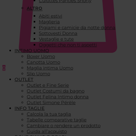
Culottes Panties Shorty
ALTRO
Abiti estivi
Maglieria
Pigiami e camicie da notte donna
Sottovesti Donna
Vestaglie e tute
Oggetti che non ti aspetti
INTIMO UOMO
Boxer Uomo
Canotta Uomo
0
Maglia intima Uomo
Slip Uomo
OUTLET
Outlet e Fine Serie
Outlet Costumi da bagno
Outlet Felina Intimo donna
Outlet Simone Pérèle
INFO TAGLIE
Calcola la tua taglia
Tabelle comparative taglie
Cambiare o rendere un prodotto
Guida all’acquisto