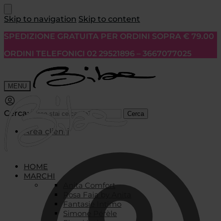
Skip to navigation
Skip to content
SPEDIZIONE GRATUITA PER ORDINI SOPRA € 79.00
ORDINI TELEFONICI 02 29521896 – 3667077025
MENU
Cerca:
Cerca
Area clienti
HOME
MARCHI
Anita Comfort
Rosa Faia by Anita
Fantasie Intimo
Simone Pérèle