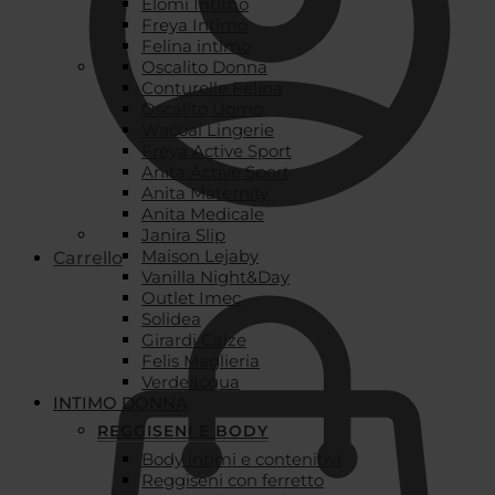
Elomi Intimo
Freya Intimo
Felina intimo
Oscalito Donna
Conturelle Felina
Oscalito Uomo
Wacoal Lingerie
Freya Active Sport
Anita Active Sport
Anita Maternity
Anita Medicale
Janira Slip
Maison Lejaby
Carrello
Vanilla Night&Day
Outlet Imec
Solidea
Girardi Calze
Felis Maglieria
Verdeacqua
INTIMO DONNA
REGGISENI E BODY
Body intimi e contenitivi
Reggiseni con ferretto