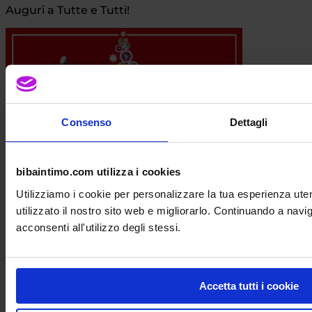
Auguri a Tutte e Tutti!
Consenso
Dettagli
bibaintimo.com utilizza i cookies
Dal 24 Dicembre al 06 Gennaio è attivo
uno Sconto del
5%
in Più! Aggiungilo a Tutti gli
Utilizziamo i cookie per personalizzare la tua esperienza ut
Sconti!
utilizzato il nostro sito web e migliorarlo. Continuando a nav
Acquista Ora!
acconsenti all'utilizzo degli stessi.
Le spedizioni riprenderanno giovedì 09 Gennaio 2026
Il Negozio Biba Intimo Milano
Accetta tutti i cookie
chiude dal 24 Dicembre 2025 e riapre l’08 Gennaio
2026