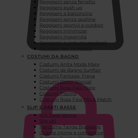
Reggiseni senza ferretto
Reggiseni push up
Reggiseni a balconcino
Reggiseni senza spalline
Reggiseni sportivi e outdoor
Reggiseni minimizer
Reggiseni maternità
Reggiseni e costumi medicali
Accessori per reggiseni
COSTUMI DA BAGNO
Costumi Anita Moda Mare
€
0,00
Costumi da Bagno Sunflair
Costumi Fantasie, Freya
Costumi Elomi Wacoal
Costumi Rosa Faia Mare
Costumi Piscina
Costumi Rosa Faia Mix & Match
SLIP E PARTI BASSE
Slip bassi donna
Slip alti
Perizoma Tanga Brasiliane
Guaine intime e contenitive