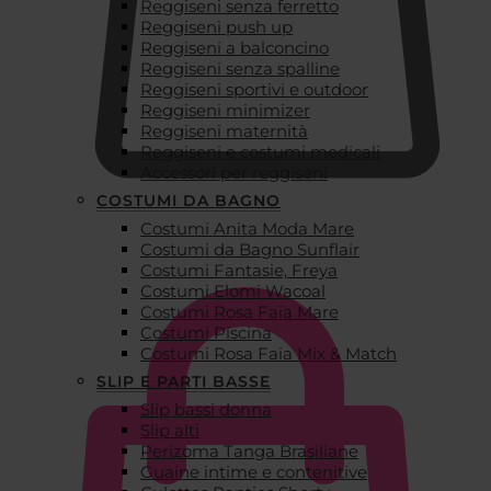
Reggiseni senza ferretto
Reggiseni push up
Reggiseni a balconcino
Reggiseni senza spalline
Reggiseni sportivi e outdoor
Reggiseni minimizer
Reggiseni maternità
Reggiseni e costumi medicali
Accessori per reggiseni
COSTUMI DA BAGNO
Costumi Anita Moda Mare
€
0,00
Costumi da Bagno Sunflair
Costumi Fantasie, Freya
Costumi Elomi Wacoal
Costumi Rosa Faia Mare
Costumi Piscina
Costumi Rosa Faia Mix & Match
SLIP E PARTI BASSE
Slip bassi donna
Slip alti
Perizoma Tanga Brasiliane
Guaine intime e contenitive