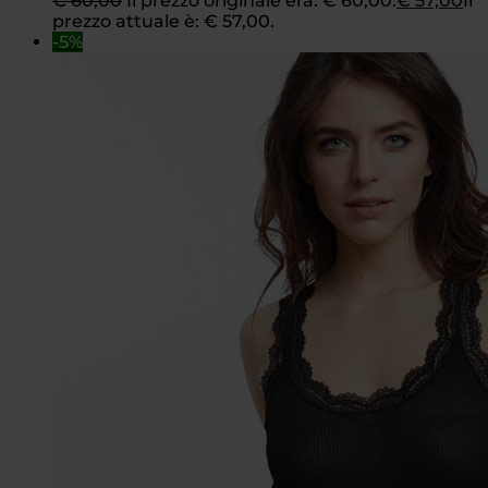
€
60,00
Il prezzo originale era: € 60,00.
€
57,00
Il
prezzo attuale è: € 57,00.
-5%