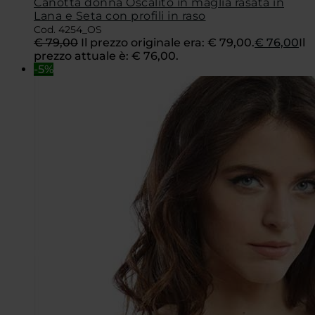
Canotta donna Oscalito in maglia rasata in
Lana e Seta con profili in raso
Cod. 4254_OS
€
79,00
Il prezzo originale era: € 79,00.
€
76,00
Il
prezzo attuale è: € 76,00.
-5%