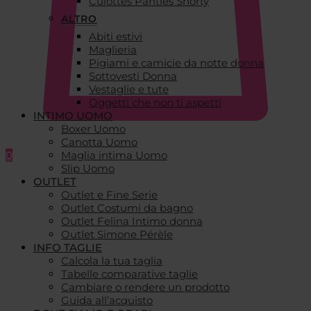
Culottes Panties Shorty
ALTRO
Abiti estivi
Maglieria
Pigiami e camicie da notte donna
Sottovesti Donna
Vestaglie e tute
Oggetti che non ti aspetti
INTIMO UOMO
Boxer Uomo
Canotta Uomo
0
Maglia intima Uomo
Slip Uomo
OUTLET
Outlet e Fine Serie
Outlet Costumi da bagno
Outlet Felina Intimo donna
Outlet Simone Pérèle
INFO TAGLIE
Calcola la tua taglia
Tabelle comparative taglie
Cambiare o rendere un prodotto
Guida all’acquisto