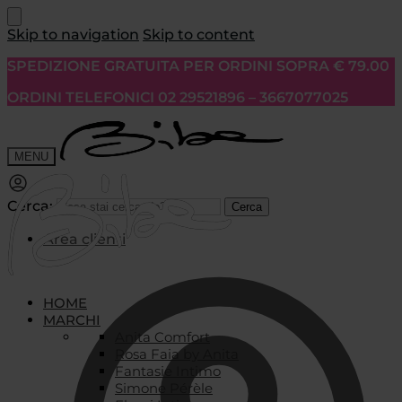
Skip to navigation
Skip to content
SPEDIZIONE GRATUITA PER ORDINI SOPRA € 79.00
ORDINI TELEFONICI 02 29521896 – 3667077025
MENU
Cerca:
Cerca
Area clienti
HOME
MARCHI
Anita Comfort
Rosa Faia by Anita
Fantasie Intimo
Simone Pérèle