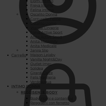
Elomi Intimo
Freya Intimo
Felina intimo
Oscalito Donna
Conturelle Felina
Oscalito Uomo
Wacoal Lingerie
Freya Active Sport
Anita Active Sport
Anita Maternity
Anita Medicale
Janira Slip
Maison Lejaby
Carrello
Vanilla Night&Day
Outlet Imec
Solidea
Girardi Calze
Felis Maglieria
Verdeacqua
INTIMO DONNA
REGGISENI E BODY
Body intimi e contenitivi
Reggiseni con ferretto