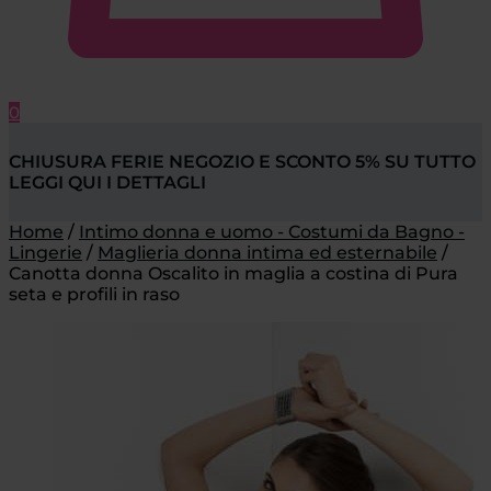
0
CHIUSURA FERIE NEGOZIO E SCONTO 5% SU TUTTO
LEGGI QUI I DETTAGLI
Home
/
Intimo donna e uomo - Costumi da Bagno -
Lingerie
/
Maglieria donna intima ed esternabile
/
Canotta donna Oscalito in maglia a costina di Pura
seta e profili in raso