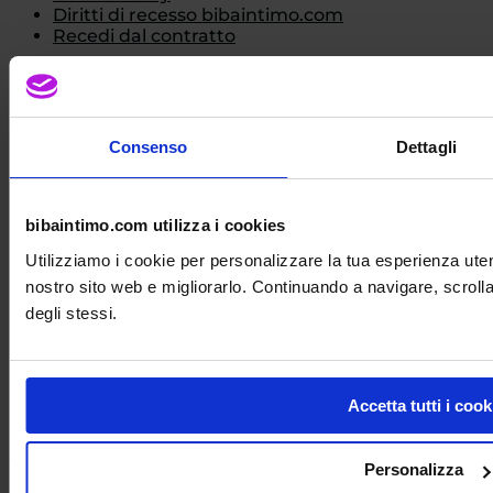
Diritti di recesso bibaintimo.com
Recedi dal contratto
Policy
Cambiare la taglia di un acquisto o rendere un
prodotto
Consenso
Dettagli
Registrati
Spedizioni e Pagamenti
Cambiare la taglia di un acquisto o rendere un
bibaintimo.com utilizza i cookies
prodotto
Utilizziamo i cookie per personalizzare la tua esperienza uten
Registrati
nostro sito web e migliorarlo. Continuando a navigare, scrolla
Spedizioni e Pagamenti
degli stessi.
Copyright 2005 -2025 - Vendita online di
abbigliamento intimo donna, costumi da bagno e
accessori. Biba Intimo Milano - IPOPIS srl
Accetta tutti i cook
Richiedi informazioni
Compila il form per richiedere informazioni su questo
Personalizza
prodotto