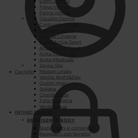
Elomi Intimo
Freya Intimo
Felina intimo
Oscalito Donna
Conturelle Felina
Oscalito Uomo
Wacoal Lingerie
Freya Active Sport
Anita Active Sport
Anita Maternity
Anita Medicale
Janira Slip
Maison Lejaby
Carrello
Vanilla Night&Day
Outlet Imec
Solidea
Girardi Calze
Felis Maglieria
Verdeacqua
INTIMO DONNA
REGGISENI E BODY
Body intimi e contenitivi
Reggiseni con ferretto