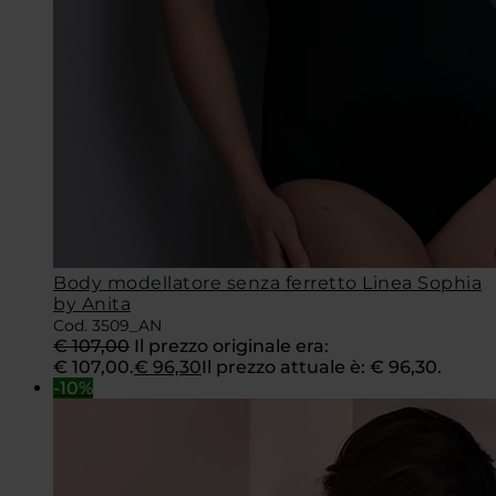
Body modellatore senza ferretto Linea Sophia
by Anita
Cod. 3509_AN
€
107,00
Il prezzo originale era:
€ 107,00.
€
96,30
Il prezzo attuale è: € 96,30.
-10%