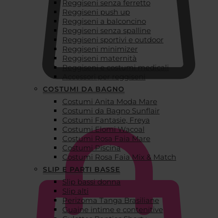
Reggiseni senza ferretto
Reggiseni push up
Reggiseni a balconcino
Reggiseni senza spalline
Reggiseni sportivi e outdoor
Reggiseni minimizer
Reggiseni maternità
Reggiseni e costumi medicali
Accessori per reggiseni
COSTUMI DA BAGNO
Costumi Anita Moda Mare
€
0,00
Costumi da Bagno Sunflair
Costumi Fantasie, Freya
Costumi Elomi Wacoal
Costumi Rosa Faia Mare
Costumi Piscina
Costumi Rosa Faia Mix & Match
SLIP E PARTI BASSE
Slip bassi donna
Slip alti
Perizoma Tanga Brasiliane
Guaine intime e contenitive