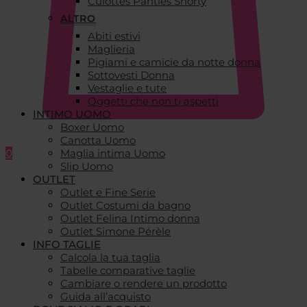
Culottes Panties Shorty
ALTRO
Abiti estivi
Maglieria
Pigiami e camicie da notte donna
Sottovesti Donna
Vestaglie e tute
Oggetti che non ti aspetti
INTIMO UOMO
Boxer Uomo
Canotta Uomo
0
Maglia intima Uomo
Slip Uomo
OUTLET
Outlet e Fine Serie
Outlet Costumi da bagno
Outlet Felina Intimo donna
Outlet Simone Pérèle
INFO TAGLIE
Calcola la tua taglia
Tabelle comparative taglie
Cambiare o rendere un prodotto
Guida all’acquisto