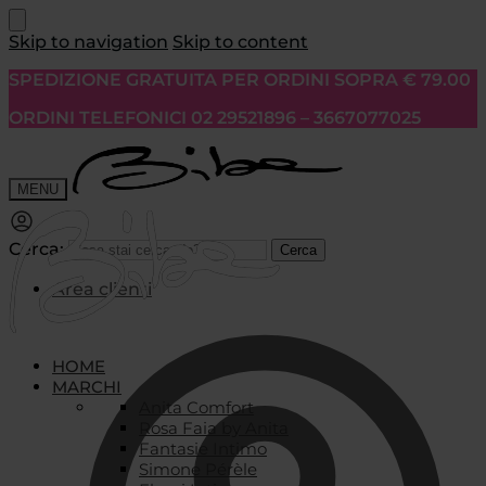
Skip to navigation
Skip to content
SPEDIZIONE GRATUITA PER ORDINI SOPRA € 79.00
ORDINI TELEFONICI 02 29521896 – 3667077025
MENU
Cerca:
Cerca
Area clienti
HOME
MARCHI
Anita Comfort
Rosa Faia by Anita
Fantasie Intimo
Simone Pérèle