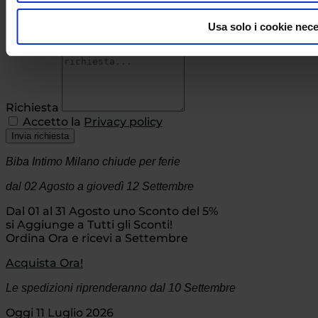
Nome
Cognome
Usa solo i cookie nece
Email
Richiesta
Accetto la
Privacy policy
Invia richiesta
Biba Intimo Milano chiude per ferie
dal 02 Agosto
a giovedì 12 Settembre
Dal 01 al 31 Agosto uno Sconto del 5%
si Aggiunge a Tutti gli Sconti!
Ordina Ora e ricevi a Settembre
Acquista Ora!
Le spedizioni riprenderanno dal 10 Settembre
Oggi 11 Luglio 2026