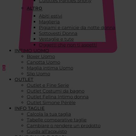
Culottes Panties Shorty
ALTRO
Abiti estivi
Maglieria
Pigiami e camicie da notte donna
Sottovesti Donna
Vestaglie e tute
Oggetti che non ti aspetti
INTIMO UOMO
Boxer Uomo
Canotta Uomo
0
Maglia intima Uomo
Slip Uomo
OUTLET
Outlet e Fine Serie
Outlet Costumi da bagno
Outlet Felina Intimo donna
Outlet Simone Pérèle
INFO TAGLIE
Calcola la tua taglia
Tabelle comparative taglie
Cambiare o rendere un prodotto
Guida all’acquisto