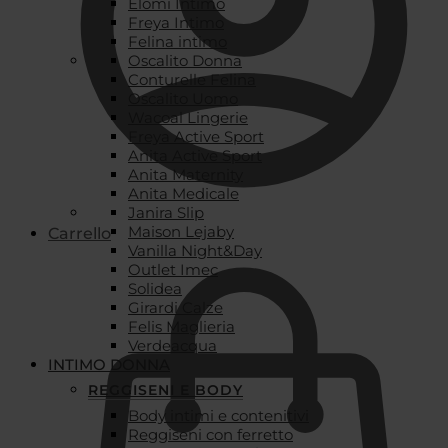
Elomi Intimo
Freya Intimo
Felina intimo
Oscalito Donna
Conturelle Felina
Oscalito Uomo
Wacoal Lingerie
Freya Active Sport
Anita Active Sport
Anita Maternity
Anita Medicale
Janira Slip
Maison Lejaby
Carrello
Vanilla Night&Day
Outlet Imec
Solidea
Girardi Calze
Felis Maglieria
Verdeacqua
INTIMO DONNA
REGGISENI E BODY
Body intimi e contenitivi
Reggiseni con ferretto