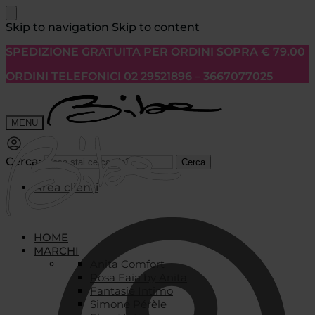
Skip to navigation
Skip to content
SPEDIZIONE GRATUITA PER ORDINI SOPRA € 79.00
ORDINI TELEFONICI 02 29521896 – 3667077025
MENU
Cerca:
Cerca
Area clienti
HOME
MARCHI
Anita Comfort
Rosa Faia by Anita
Fantasie Intimo
Simone Pérèle