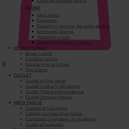
Culottes Panties Shorty
ALTRO
Abiti estivi
Maglieria
Pigiami e camicie da notte donna
Sottovesti Donna
Vestaglie e tute
Oggetti che non ti aspetti
INTIMO UOMO
Boxer Uomo
Canotta Uomo
0
Maglia intima Uomo
Slip Uomo
OUTLET
Outlet e Fine Serie
Outlet Costumi da bagno
Outlet Felina Intimo donna
Outlet Simone Pérèle
INFO TAGLIE
Calcola la tua taglia
Tabelle comparative taglie
Cambiare o rendere un prodotto
Guida all’acquisto