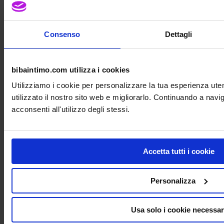
Single day!
oggi è il giorno dei numeri 1!
Acquista Ora!
Consenso
Dettagli
5% in Meno Su Tutto!
Scegli i prodotti!
Troverai lo sconto nel carrello
bibaintimo.com utilizza i cookies
31 ottobre 2025
Utilizziamo i cookie per personalizzare la tua esperienza ut
utilizzato il nostro sito web e migliorarlo. Continuando a nav
Le Streghe portano lo sconto!
acconsenti all'utilizzo degli stessi.
Acquista Ora!
10% in Meno Su Tutto!
Accetta tutti i cookie
Personalizza
Usa solo i cookie necessar