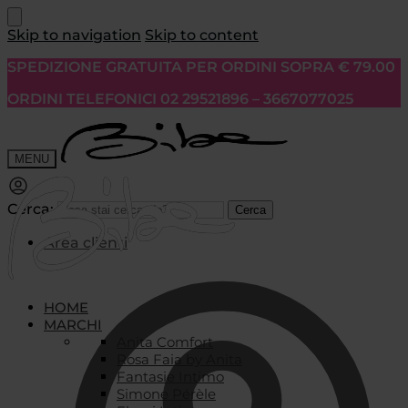
Skip to navigation
Skip to content
SPEDIZIONE GRATUITA PER ORDINI SOPRA € 79.00
ORDINI TELEFONICI 02 29521896 – 3667077025
MENU
Cerca:
Cerca
Area clienti
HOME
MARCHI
Anita Comfort
Rosa Faia by Anita
Fantasie Intimo
Simone Pérèle