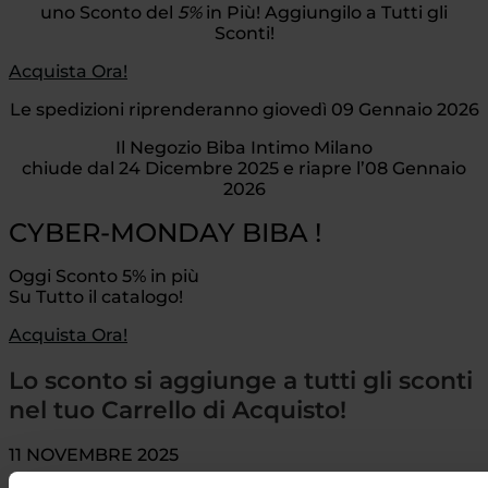
uno Sconto del
5%
in Più! Aggiungilo a Tutti gli
Sconti!
Acquista Ora!
Le spedizioni riprenderanno giovedì 09 Gennaio 2026
Il Negozio Biba Intimo Milano
chiude dal 24 Dicembre 2025 e riapre l’08 Gennaio
2026
CYBER-MONDAY BIBA !
Oggi Sconto 5% in più
Su Tutto il catalogo!
Acquista Ora!
Lo sconto si aggiunge a tutti gli sconti
nel tuo Carrello di Acquisto!
11 NOVEMBRE 2025