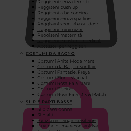
Reggiseni senza ferretto
Reggiseni push up
Reggiseni a balconcino
Reggiseni senza spalline
Reggiseni sportivi e outdoor
Reggiseni minimizer
Reggiseni maternità
Reggiseni e costumi medicali
Accessori per reggiseni
COSTUMI DA BAGNO
Costumi Anita Moda Mare
€
0,00
Costumi da Bagno Sunflair
Costumi Fantasie, Freya
Costumi Elomi Wacoal
Costumi Rosa Faia Mare
Costumi Piscina
Costumi Rosa Faia Mix & Match
SLIP E PARTI BASSE
Slip bassi donna
Slip alti
Perizoma Tanga Brasiliane
Guaine intime e contenitive