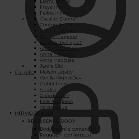
Elomi Intimo
Freya Intimo
Felina intimo
Oscalito Donna
Conturelle Felina
Oscalito Uomo
Wacoal Lingerie
Freya Active Sport
Anita Active Sport
Anita Maternity
Anita Medicale
Janira Slip
Maison Lejaby
Carrello
Vanilla Night&Day
Outlet Imec
Solidea
Girardi Calze
Felis Maglieria
Verdeacqua
INTIMO DONNA
REGGISENI E BODY
Body intimi e contenitivi
Reggiseni con ferretto