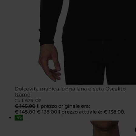
Dolcevita manica lunga lana e seta Oscalito
Uomo
Cod. 629_OS
€
145,00
Il prezzo originale era:
€ 145,00.
€
138,00
Il prezzo attuale è: € 138,00.
-5%