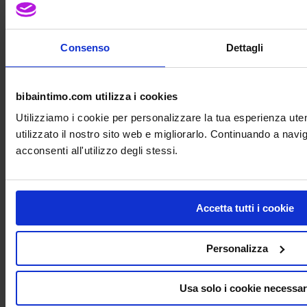
Telefono: +390229521896
Mobile: +39 3667077025
E-mail: info@bibaintimo.com
Consenso
Dettagli
Partita IVA: 09944170969
Numero REA: MI – 2123771
bibaintimo.com utilizza i cookies
Facebook
Utilizziamo i cookie per personalizzare la tua esperienza ut
Informazioni
utilizzato il nostro sito web e migliorarlo. Continuando a nav
acconsenti all'utilizzo degli stessi.
Intimo e Prodotti
Tutto sulle taglie di reggiseni i body
Intimo benessere e cura prodotti
Decreti norme pagamenti spedizioni
Accetta tutti i cookie
Intimo e Prodotti
Tutto sulle taglie di reggiseni i body
Intimo benessere e cura prodotti
Personalizza
Decreti norme pagamenti spedizioni
Azienda
Usa solo i cookie necessar