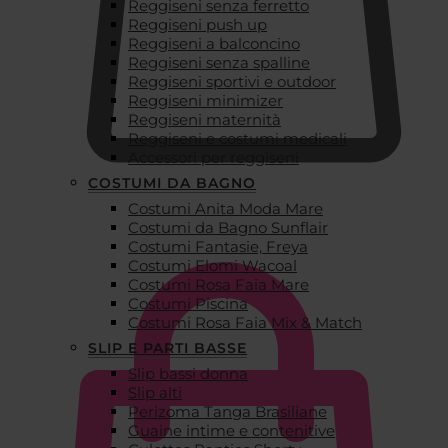
Reggiseni senza ferretto
Reggiseni push up
Reggiseni a balconcino
Reggiseni senza spalline
Reggiseni sportivi e outdoor
Reggiseni minimizer
Reggiseni maternità
Reggiseni e costumi medicali
Accessori per reggiseni
COSTUMI DA BAGNO
Costumi Anita Moda Mare
€
0,00
Costumi da Bagno Sunflair
Costumi Fantasie, Freya
Costumi Elomi Wacoal
Costumi Rosa Faia Mare
Costumi Piscina
Costumi Rosa Faia Mix & Match
SLIP E PARTI BASSE
Slip bassi donna
Slip alti
Perizoma Tanga Brasiliane
Guaine intime e contenitive