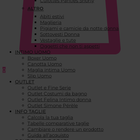
Culottes Panties Shorty
ALTRO
Abiti estivi
Maglieria
Pigiami e camicie da notte donna
Sottovesti Donna
Vestaglie e tute
Oggetti che non ti aspetti
INTIMO UOMO
Boxer Uomo
Canotta Uomo
0
Maglia intima Uomo
Slip Uomo
OUTLET
Outlet e Fine Serie
Outlet Costumi da bagno
Outlet Felina Intimo donna
Outlet Simone Pérèle
INFO TAGLIE
Calcola la tua taglia
Tabelle comparative taglie
Cambiare o rendere un prodotto
Guida all’acquisto