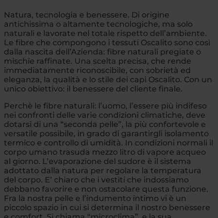
Natura, tecnologia e benessere. Di origine
antichissima o altamente tecnologiche, ma solo
naturali e lavorate nel totale rispetto dell’ambiente.
Le fibre che compongono i tessuti Oscalito sono così
dalla nascita dell’Azienda: fibre naturali pregiate o
mischie raffinate. Una scelta precisa, che rende
immediatamente riconoscibile, con sobrietà ed
eleganza, la qualità e lo stile dei capi Oscalito. Con un
unico obiettivo: il benessere del cliente finale.
Perchè le fibre naturali: l’uomo, l’essere più indifeso
nei confronti delle varie condizioni climatiche, deve
dotarsi di una “seconda pelle”, la più confortevole e
versatile possibile, in grado di garantirgli isolamento
termico e controllo di umidità. In condizioni normali il
corpo umano trasuda mezzo litro di vapore acqueo
al giorno. L’evaporazione del sudore è il sistema
adottato dalla natura per regolare la temperatura
del corpo. E’ chiaro che i vestiti che indossiamo
debbano favorire e non ostacolare questa funzione.
Fra la nostra pelle e l’indumento intimo vi è un
piccolo spazio in cui si determina il nostro benessere
e comfort. Si chiama “microclima”, e la sua