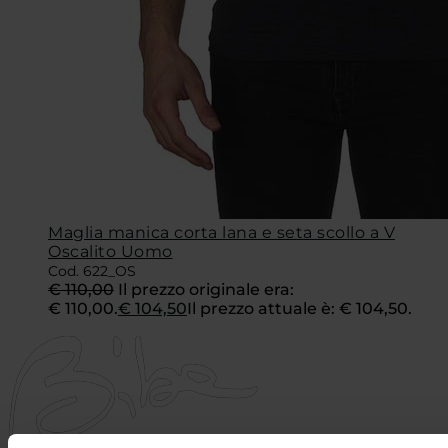
Maglia manica corta lana e seta scollo a V
Oscalito Uomo
Cod. 622_OS
€
110,00
Il prezzo originale era:
€ 110,00.
€
104,50
Il prezzo attuale è: € 104,50.