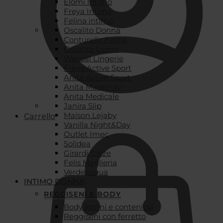
Elomi Intimo
Freya Intimo
Felina intimo
Oscalito Donna
Conturelle Felina
Oscalito Uomo
Wacoal Lingerie
Freya Active Sport
Anita Active Sport
Anita Maternity
Anita Medicale
Janira Slip
Maison Lejaby
Carrello
Vanilla Night&Day
Outlet Imec
Solidea
Girardi Calze
Felis Maglieria
Verdeacqua
INTIMO DONNA
REGGISENI E BODY
Body intimi e contenitivi
Reggiseni con ferretto