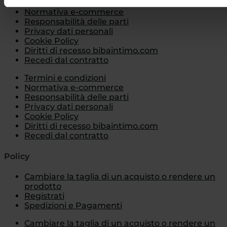
Termini e condizioni
Normativa e-commerce
Responsabilità delle parti
Privacy dati personali
Cookie Policy
Diritti di recesso bibaintimo.com
Recedi dal contratto
Termini e condizioni
Normativa e-commerce
Responsabilità delle parti
Privacy dati personali
Cookie Policy
Diritti di recesso bibaintimo.com
Recedi dal contratto
Policy
Cambiare la taglia di un acquisto o rendere un
prodotto
Registrati
Spedizioni e Pagamenti
Cambiare la taglia di un acquisto o rendere un