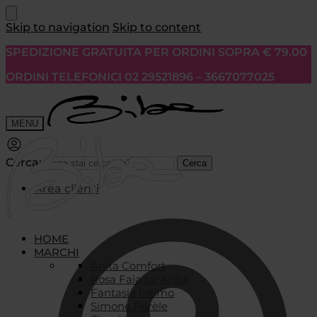
Skip to navigation
Skip to content
SPEDIZIONE GRATUITA PER ORDINI SOPRA € 79.00
ORDINI TELEFONICI 02 29521896 – 3667077025
MENU
Cerca:
Cerca
Area clienti
HOME
MARCHI
Anita Comfort
Rosa Faia by Anita
Fantasie Intimo
Simone Pérèle