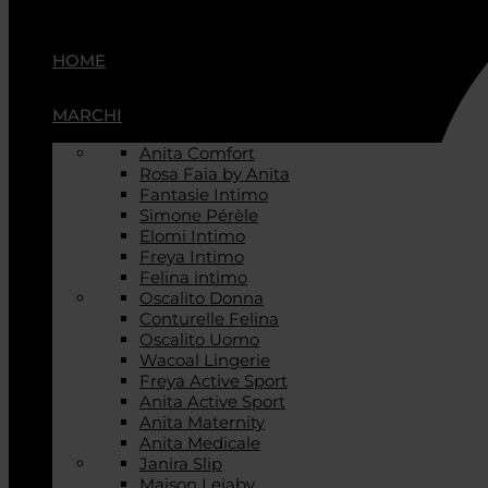
HOME
MARCHI
Anita Comfort
Rosa Faia by Anita
Fantasie Intimo
Simone Pérèle
Elomi Intimo
Freya Intimo
Felina intimo
Oscalito Donna
Conturelle Felina
Oscalito Uomo
Wacoal Lingerie
Freya Active Sport
Anita Active Sport
Anita Maternity
Anita Medicale
Janira Slip
Maison Lejaby