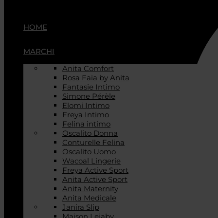
HOME
MARCHI
Anita Comfort
Rosa Faia by Anita
Fantasie Intimo
Simone Pérèle
Elomi Intimo
Freya Intimo
Felina intimo
Oscalito Donna
Conturelle Felina
Oscalito Uomo
Wacoal Lingerie
Freya Active Sport
Anita Active Sport
Anita Maternity
Anita Medicale
Janira Slip
Maison Lejaby