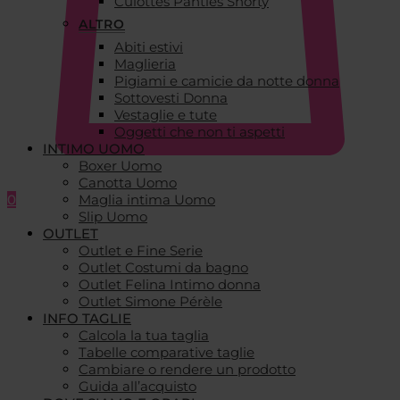
Culottes Panties Shorty
ALTRO
Abiti estivi
Maglieria
Pigiami e camicie da notte donna
Sottovesti Donna
Vestaglie e tute
Oggetti che non ti aspetti
INTIMO UOMO
Boxer Uomo
Canotta Uomo
0
Maglia intima Uomo
Slip Uomo
OUTLET
Outlet e Fine Serie
Outlet Costumi da bagno
Outlet Felina Intimo donna
Outlet Simone Pérèle
INFO TAGLIE
Calcola la tua taglia
Tabelle comparative taglie
Cambiare o rendere un prodotto
Guida all’acquisto