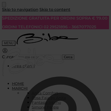
Skip to navigation
Skip to content
SPEDIZIONE GRATUITA PER ORDINI SOPRA € 79.00
ORDINI TELEFONICI 02 29521896 – 3667077025
MENU
Cerca:
Cerca
Area clienti
HOME
MARCHI
Anita Comfort
Rosa Faia by Anita
Fantasie Intimo
Simone Pérèle