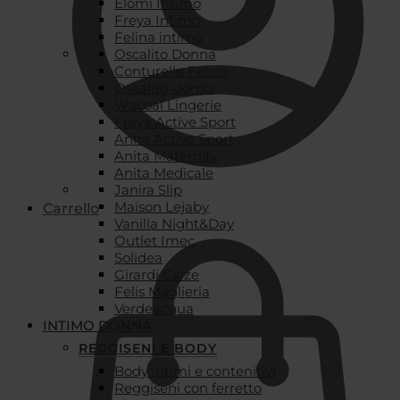
Elomi Intimo
Freya Intimo
Felina intimo
Oscalito Donna
Conturelle Felina
Oscalito Uomo
Wacoal Lingerie
Freya Active Sport
Anita Active Sport
Anita Maternity
Anita Medicale
Janira Slip
Maison Lejaby
Carrello
Vanilla Night&Day
Outlet Imec
Solidea
Girardi Calze
Felis Maglieria
Verdeacqua
INTIMO DONNA
REGGISENI E BODY
Body intimi e contenitivi
Reggiseni con ferretto