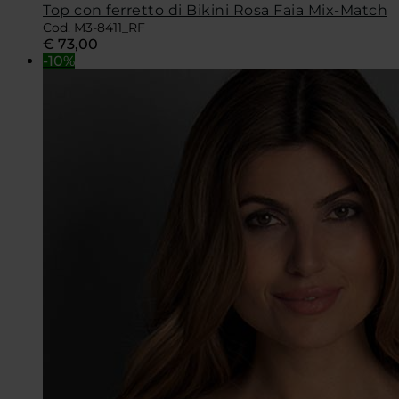
Top con ferretto di Bikini Rosa Faia Mix-Match
Cod. M3-8411_RF
€
73,00
-10%