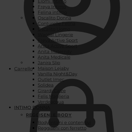
Elomi Intimo
Freya Intimo
Felina intimo
Oscalito Donna
Conturelle Felina
Oscalito Uomo
Wacoal Lingerie
Freya Active Sport
Anita Active Sport
Anita Maternity
Anita Medicale
Janira Slip
Maison Lejaby
Carrello
Vanilla Night&Day
Outlet Imec
Solidea
Girardi Calze
Felis Maglieria
Verdeacqua
INTIMO DONNA
REGGISENI E BODY
Body intimi e contenitivi
Reggiseni con ferretto