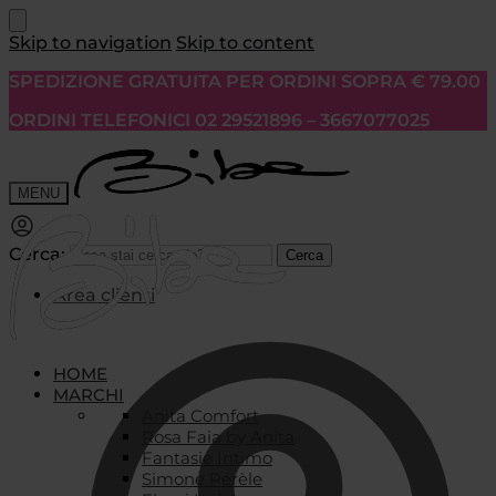
Skip to navigation
Skip to content
SPEDIZIONE GRATUITA PER ORDINI SOPRA € 79.00
ORDINI TELEFONICI 02 29521896 – 3667077025
MENU
Cerca:
Cerca
Area clienti
HOME
MARCHI
Anita Comfort
Rosa Faia by Anita
Fantasie Intimo
Simone Pérèle