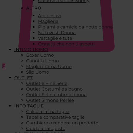
Culottes Panties Shorty
ALTRO
Abiti estivi
Maglieria
Pigiami e camicie da notte donna
Sottovesti Donna
Vestaglie e tute
Oggetti che non ti aspetti
INTIMO UOMO
Boxer Uomo
Canotta Uomo
0
Maglia intima Uomo
Slip Uomo
OUTLET
Outlet e Fine Serie
Outlet Costumi da bagno
Outlet Felina Intimo donna
Outlet Simone Pérèle
INFO TAGLIE
Calcola la tua taglia
Tabelle comparative taglie
Cambiare o rendere un prodotto
Guida all’acquisto