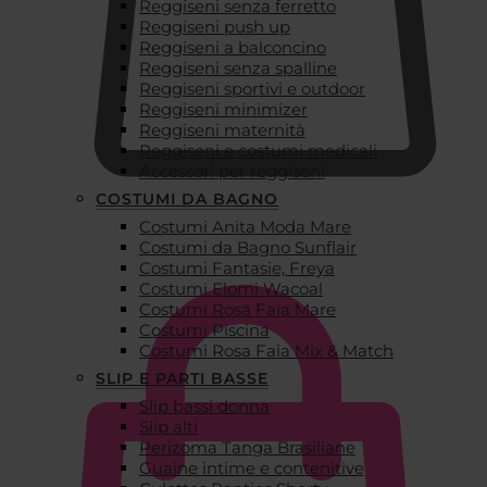
Reggiseni senza ferretto
Reggiseni push up
Reggiseni a balconcino
Reggiseni senza spalline
Reggiseni sportivi e outdoor
Reggiseni minimizer
Reggiseni maternità
Reggiseni e costumi medicali
Accessori per reggiseni
COSTUMI DA BAGNO
Costumi Anita Moda Mare
€
0,00
Costumi da Bagno Sunflair
Costumi Fantasie, Freya
Costumi Elomi Wacoal
Costumi Rosa Faia Mare
Costumi Piscina
Costumi Rosa Faia Mix & Match
SLIP E PARTI BASSE
Slip bassi donna
Slip alti
Perizoma Tanga Brasiliane
Guaine intime e contenitive