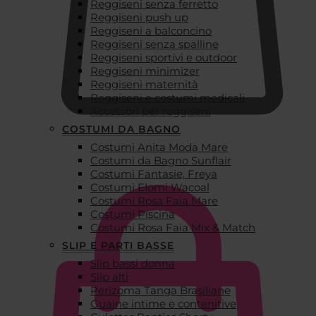
Reggiseni senza ferretto
Reggiseni push up
Reggiseni a balconcino
Reggiseni senza spalline
Reggiseni sportivi e outdoor
Reggiseni minimizer
Reggiseni maternità
Reggiseni e costumi medicali
Accessori per reggiseni
COSTUMI DA BAGNO
Costumi Anita Moda Mare
€
0,00
Costumi da Bagno Sunflair
Costumi Fantasie, Freya
Costumi Elomi Wacoal
Costumi Rosa Faia Mare
Costumi Piscina
Costumi Rosa Faia Mix & Match
SLIP E PARTI BASSE
Slip bassi donna
Slip alti
Perizoma Tanga Brasiliane
Guaine intime e contenitive