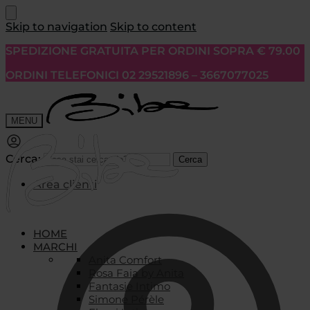
Skip to navigation
Skip to content
SPEDIZIONE GRATUITA PER ORDINI SOPRA € 79.00
ORDINI TELEFONICI 02 29521896 – 3667077025
MENU
Cerca:
Cerca
Area clienti
HOME
MARCHI
Anita Comfort
Rosa Faia by Anita
Fantasie Intimo
Simone Pérèle