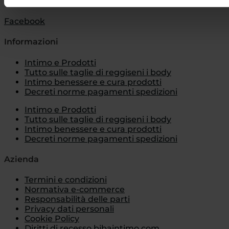
Numero REA: MI – 2123771
Facebook
Informazioni
Intimo e Prodotti
Tutto sulle taglie di reggiseni i body
Intimo benessere e cura prodotti
Decreti norme pagamenti spedizioni
Intimo e Prodotti
Tutto sulle taglie di reggiseni i body
Intimo benessere e cura prodotti
Decreti norme pagamenti spedizioni
Azienda
Termini e condizioni
Normativa e-commerce
Responsabilità delle parti
Privacy dati personali
Cookie Policy
Diritti di recesso bibaintimo.com