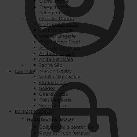
Elomi Intimo
Freya Intimo
Felina intimo
Oscalito Donna
Conturelle Felina
Oscalito Uomo
Wacoal Lingerie
Freya Active Sport
Anita Active Sport
Anita Maternity
Anita Medicale
Janira Slip
Maison Lejaby
Carrello
Vanilla Night&Day
Outlet Imec
Solidea
Girardi Calze
Felis Maglieria
Verdeacqua
INTIMO DONNA
REGGISENI E BODY
Body intimi e contenitivi
Reggiseni con ferretto