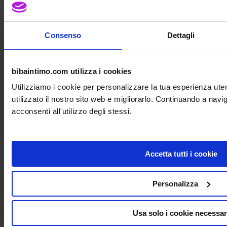
Le larghe spalline sono elastiche sul dorso e
siconformano senza regolatori alle diverse
altezzedel corpo
Consenso
Dettagli
Dorso
Inserti sul dorso ad elasticità verticale per
bibaintimo.com utilizza i cookies
maggior comfort e libertà di movimento
A forma di bustino
Utilizziamo i cookie per personalizzare la tua esperienza ut
utilizzato il nostro sito web e migliorarlo. Continuando a nav
acconsenti all'utilizzo degli stessi.
Accetta tutti i cookie
Personalizza
Telefono: +390229521896
Mobile: +39 3667077025
E-mail: info@bibaintimo.com
Usa solo i cookie necessar
Partita IVA: 09944170969