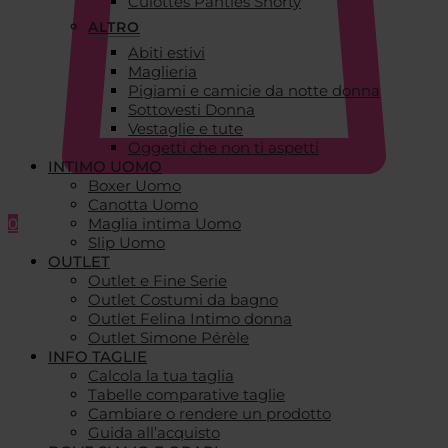
Culottes Panties Shorty
ALTRO
Abiti estivi
Maglieria
Pigiami e camicie da notte donna
Sottovesti Donna
Vestaglie e tute
Oggetti che non ti aspetti
INTIMO UOMO
Boxer Uomo
Canotta Uomo
0
Maglia intima Uomo
Slip Uomo
OUTLET
Outlet e Fine Serie
Outlet Costumi da bagno
Outlet Felina Intimo donna
Outlet Simone Pérèle
INFO TAGLIE
Calcola la tua taglia
Tabelle comparative taglie
Cambiare o rendere un prodotto
Guida all’acquisto