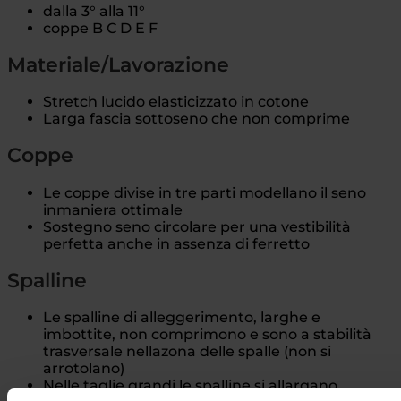
dalla 3° alla 11°
coppe B C D E F
Materiale/Lavorazione
Stretch lucido elasticizzato in cotone
Larga fascia sottoseno che non comprime
Coppe
Le coppe divise in tre parti modellano il seno
inmaniera ottimale
Sostegno seno circolare per una vestibilità
perfetta anche in assenza di ferretto
Spalline
Le spalline di alleggerimento, larghe e
imbottite, non comprimono e sono a stabilità
trasversale nellazona delle spalle (non si
arrotolano)
Nelle taglie grandi le spalline si allargano