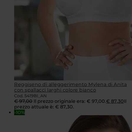
Reggiseno di alleggerimento Mylena di Anita
con spallacci larghi colore bianco
Cod. 5419BI_AN
€
97,00
Il prezzo originale era: € 97,00.
€
87,30
Il
prezzo attuale è: € 87,30.
-10%