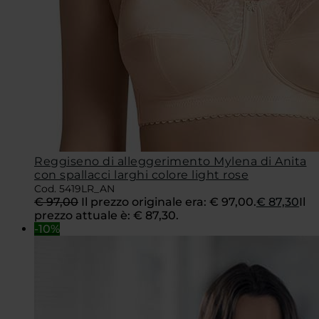
Reggiseno di alleggerimento Mylena di Anita
con spallacci larghi colore light rose
Cod. 5419LR_AN
€
97,00
Il prezzo originale era: € 97,00.
€
87,30
Il
prezzo attuale è: € 87,30.
-10%