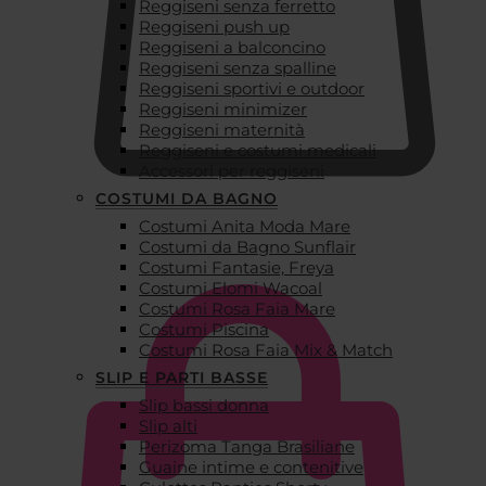
Reggiseni senza ferretto
Reggiseni push up
Reggiseni a balconcino
Reggiseni senza spalline
Reggiseni sportivi e outdoor
Reggiseni minimizer
Reggiseni maternità
Reggiseni e costumi medicali
Accessori per reggiseni
COSTUMI DA BAGNO
Costumi Anita Moda Mare
€
0,00
Costumi da Bagno Sunflair
Costumi Fantasie, Freya
Costumi Elomi Wacoal
Costumi Rosa Faia Mare
Costumi Piscina
Costumi Rosa Faia Mix & Match
SLIP E PARTI BASSE
Slip bassi donna
Slip alti
Perizoma Tanga Brasiliane
Guaine intime e contenitive