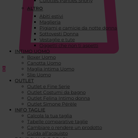
Culottes Panties Shorty
ALTRO
Abiti estivi
Maglieria
Pigiami e camicie da notte donna
Sottovesti Donna
Vestaglie e tute
Oggetti che non ti aspetti
INTIMO UOMO
Boxer Uomo
Canotta Uomo
0
Maglia intima Uomo
Slip Uomo
OUTLET
Outlet e Fine Serie
Outlet Costumi da bagno
Outlet Felina Intimo donna
Outlet Simone Pérèle
INFO TAGLIE
Calcola la tua taglia
Tabelle comparative taglie
Cambiare o rendere un prodotto
Guida all’acquisto