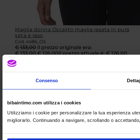
Maglia donna Oscalito maglia rasata in pura
seta e raso
Cod. 4486_OS
€
133,00
Il prezzo originale era:
€ 133,00.
€
126,00
Il prezzo attuale è: € 126,00.
-4%
Consenso
Dettag
bibaintimo.com utilizza i cookies
Utilizziamo i cookie per personalizzare la tua esperienza uten
migliorarlo. Continuando a navigare, scrollando o accettando, a