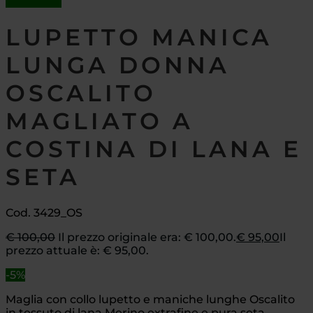
In offerta!
LUPETTO MANICA
LUNGA DONNA
OSCALITO
MAGLIATO A
COSTINA DI LANA E
SETA
Cod. 3429_OS
€
100,00
Il prezzo originale era: € 100,00.
€
95,00
Il
prezzo attuale è: € 95,00.
-5%
Maglia con collo lupetto e maniche lunghe Oscalito
in tessuto di lana Merino extrafine e pura seta