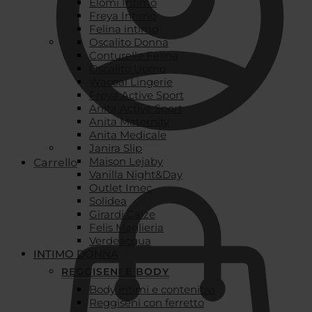
Elomi Intimo
Freya Intimo
Felina intimo
Oscalito Donna
Conturelle Felina
Oscalito Uomo
Wacoal Lingerie
Freya Active Sport
Anita Active Sport
Anita Maternity
Anita Medicale
Janira Slip
Maison Lejaby
Carrello
Vanilla Night&Day
Outlet Imec
Solidea
Girardi Calze
Felis Maglieria
Verdeacqua
INTIMO DONNA
REGGISENI E BODY
Body intimi e contenitivi
Reggiseni con ferretto