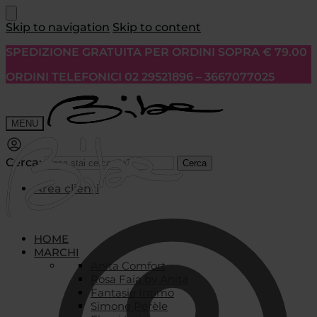
Skip to navigation
Skip to content
SPEDIZIONE GRATUITA PER ORDINI SOPRA € 79.00
ORDINI TELEFONICI 02 29521896 – 3667077025
MENU
Cerca:
Cerca
Area clienti
HOME
MARCHI
Anita Comfort
Rosa Faia by Anita
Fantasie Intimo
Simone Pérèle