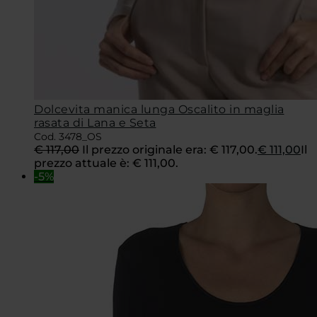
Dolcevita manica lunga Oscalito in maglia
rasata di Lana e Seta
Cod. 3478_OS
€
117,00
Il prezzo originale era: € 117,00.
€
111,00
Il
prezzo attuale è: € 111,00.
-5%