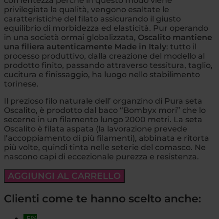
con lentezza perchè in questo modo viene
privilegiata la qualità, vengono esaltate le
caratteristiche del filato assicurando il giusto
equilibrio di morbidezza ed elasticità. Pur operando
in una società ormai globalizzata,
Oscalito mantiene
una filiera autenticamente Made in Italy
: tutto il
processo produttivo, dalla creazione del modello al
prodotto finito, passando attraverso tessitura, taglio,
cucitura e finissaggio, ha luogo nello stabilimento
torinese.
Il prezioso filo naturale dell’ organzino di Pura seta
Oscalito, è prodotto dal baco “Bombyx mori” che lo
secerne in un filamento lungo 2000 metri. La seta
Oscalito è filata aspata (la lavorazione prevede
l’accoppiamento di più filamenti), abbinata e ritorta
più volte, quindi tinta nelle seterie del comasco. Ne
nascono capi di eccezionale purezza e resistenza.
AGGIUNGI AL CARRELLO
Clienti come te hanno scelto anche:
-5%