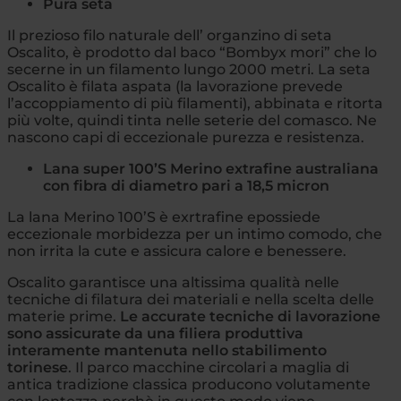
Pura seta
Il prezioso filo naturale dell’ organzino di seta
Oscalito, è prodotto dal baco “Bombyx mori” che lo
secerne in un filamento lungo 2000 metri. La seta
Oscalito è filata aspata (la lavorazione prevede
l’accoppiamento di più filamenti), abbinata e ritorta
più volte, quindi tinta nelle seterie del comasco. Ne
nascono capi di eccezionale purezza e resistenza.
Lana super 100’S Merino extrafine australiana
con fibra di diametro pari a 18,5 micron
La lana Merino 100’S è exrtrafine epossiede
eccezionale morbidezza per un intimo comodo, che
non irrita la cute e assicura calore e benessere.
Oscalito garantisce una altissima qualità nelle
tecniche di filatura dei materiali e nella scelta delle
materie prime.
Le accurate tecniche di lavorazione
sono assicurate da una filiera produttiva
interamente mantenuta nello stabilimento
torinese
. Il parco macchine circolari a maglia di
antica tradizione classica producono volutamente