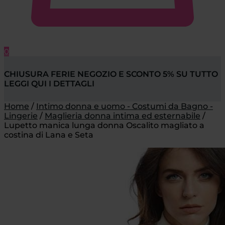
0
CHIUSURA FERIE NEGOZIO E SCONTO 5% SU TUTTO
LEGGI QUI I DETTAGLI
Home
/
Intimo donna e uomo - Costumi da Bagno -
Lingerie
/
Maglieria donna intima ed esternabile
/
Lupetto manica lunga donna Oscalito magliato a
costina di Lana e Seta