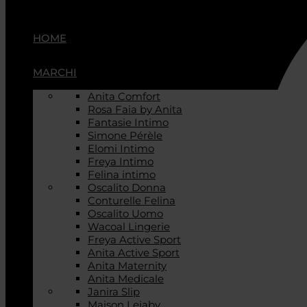
HOME
MARCHI
Anita Comfort
Rosa Faia by Anita
Fantasie Intimo
Simone Pérèle
Elomi Intimo
Freya Intimo
Felina intimo
Oscalito Donna
Conturelle Felina
Oscalito Uomo
Wacoal Lingerie
Freya Active Sport
Anita Active Sport
Anita Maternity
Anita Medicale
Janira Slip
Maison Lejaby