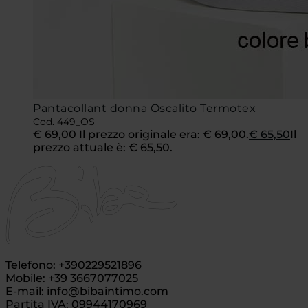
Pantacollant donna Oscalito Termotex
Cod. 449_OS
€
69,00
Il prezzo originale era: € 69,00.
€
65,50
Il
prezzo attuale è: € 65,50.
Telefono: +390229521896
Mobile: +39 3667077025
E-mail: info@bibaintimo.com
Partita IVA: 09944170969