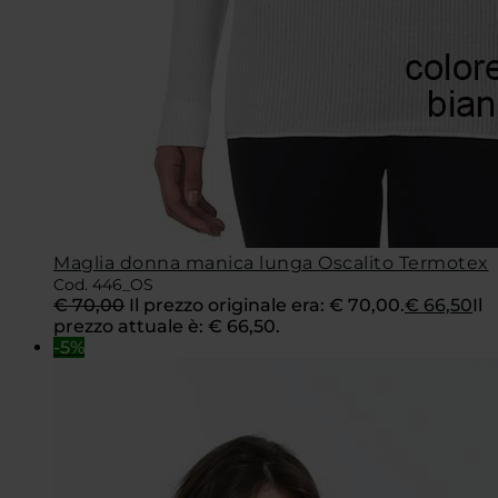
Maglia donna manica lunga Oscalito Termotex
Cod. 446_OS
€
70,00
Il prezzo originale era: € 70,00.
€
66,50
Il
prezzo attuale è: € 66,50.
-5%