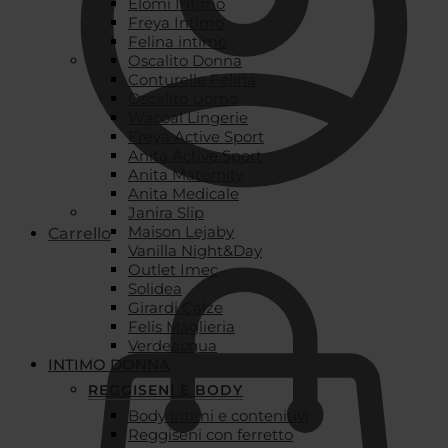
Elomi Intimo
Freya Intimo
Felina intimo
Oscalito Donna
Conturelle Felina
Oscalito Uomo
Wacoal Lingerie
Freya Active Sport
Anita Active Sport
Anita Maternity
Anita Medicale
Janira Slip
Maison Lejaby
Carrello
Vanilla Night&Day
Outlet Imec
Solidea
Girardi Calze
Felis Maglieria
Verdeacqua
INTIMO DONNA
REGGISENI E BODY
Body intimi e contenitivi
Reggiseni con ferretto