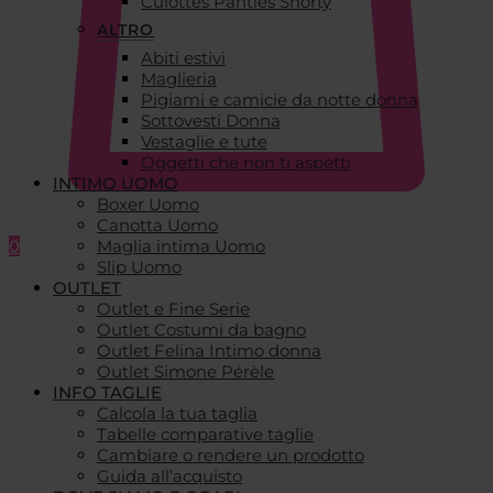
Culottes Panties Shorty
ALTRO
Abiti estivi
Maglieria
Pigiami e camicie da notte donna
Sottovesti Donna
Vestaglie e tute
Oggetti che non ti aspetti
INTIMO UOMO
Boxer Uomo
Canotta Uomo
0
Maglia intima Uomo
Slip Uomo
OUTLET
Outlet e Fine Serie
Outlet Costumi da bagno
Outlet Felina Intimo donna
Outlet Simone Pérèle
INFO TAGLIE
Calcola la tua taglia
Tabelle comparative taglie
Cambiare o rendere un prodotto
Guida all’acquisto