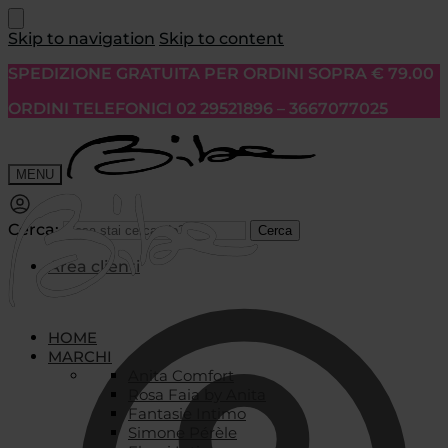
Skip to navigation
Skip to content
SPEDIZIONE GRATUITA PER ORDINI SOPRA € 79.00
ORDINI TELEFONICI 02 29521896 – 3667077025
MENU
Cerca:
Cerca
Area clienti
HOME
MARCHI
Anita Comfort
Rosa Faia by Anita
Fantasie Intimo
Simone Pérèle