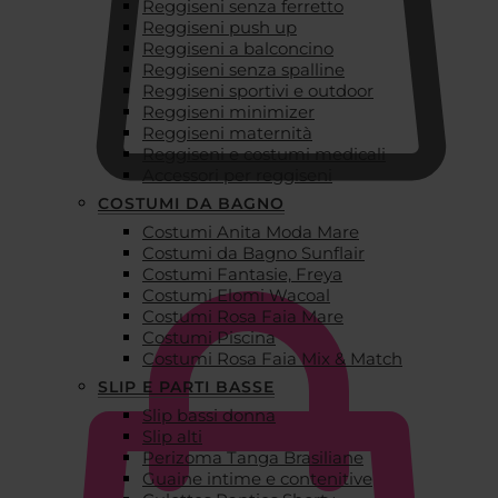
Reggiseni senza ferretto
Reggiseni push up
Reggiseni a balconcino
Reggiseni senza spalline
Reggiseni sportivi e outdoor
Reggiseni minimizer
Reggiseni maternità
Reggiseni e costumi medicali
Accessori per reggiseni
COSTUMI DA BAGNO
Costumi Anita Moda Mare
€
0,00
Costumi da Bagno Sunflair
Costumi Fantasie, Freya
Costumi Elomi Wacoal
Costumi Rosa Faia Mare
Costumi Piscina
Costumi Rosa Faia Mix & Match
SLIP E PARTI BASSE
Slip bassi donna
Slip alti
Perizoma Tanga Brasiliane
Guaine intime e contenitive