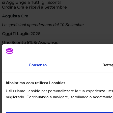
si Aggiunge a Tutti gli Sconti!
Ordina Ora e ricevi a Settembre
Acquista Ora!
Le spedizioni riprenderanno dal 10 Settembre
Oggi 11 Luglio 2026
Uno Sconto 5% Si Aggiunge
a Tutti gli Sconti
Acquista Ora!
Consenso
Dettag
bibaintimo.com utilizza i cookies
Utilizziamo i cookie per personalizzare la tua esperienza uten
migliorarlo. Continuando a navigare, scrollando o accettando, a
Oggi 12 Giugno 2026
Aggiungiamo il 5%