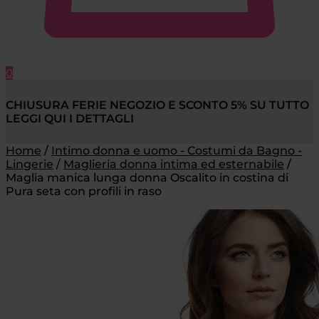
0
CHIUSURA FERIE NEGOZIO E SCONTO 5% SU TUTTO
LEGGI QUI I DETTAGLI
Home
/
Intimo donna e uomo - Costumi da Bagno -
Lingerie
/
Maglieria donna intima ed esternabile
/
Maglia manica lunga donna Oscalito in costina di
Pura seta con profili in raso