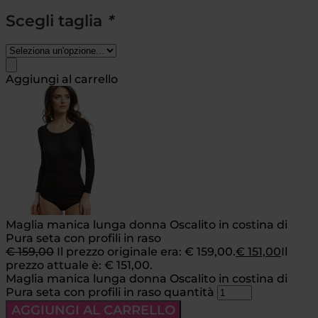
Scegli taglia
*
Aggiungi al carrello
Maglia manica lunga donna Oscalito in costina di
Pura seta con profili in raso
€
159,00
Il prezzo originale era: € 159,00.
€
151,00
Il
prezzo attuale è: € 151,00.
Maglia manica lunga donna Oscalito in costina di
Pura seta con profili in raso quantità
AGGIUNGI AL CARRELLO