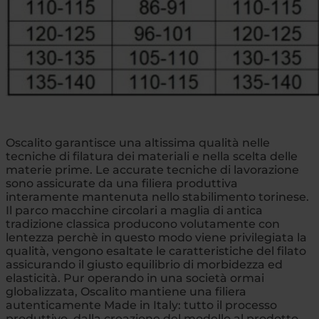
Oscalito garantisce una altissima qualità nelle
tecniche di filatura dei materiali e nella scelta delle
materie prime. Le accurate tecniche di lavorazione
sono assicurate da una filiera produttiva
interamente mantenuta nello stabilimento torinese.
Il parco macchine circolari a maglia di antica
tradizione classica producono volutamente con
lentezza perchè in questo modo viene privilegiata la
qualità, vengono esaltate le caratteristiche del filato
assicurando il giusto equilibrio di morbidezza ed
elasticità. Pur operando in una società ormai
globalizzata, Oscalito mantiene una filiera
autenticamente Made in Italy: tutto il processo
produttivo, dalla creazione del modello al prodotto