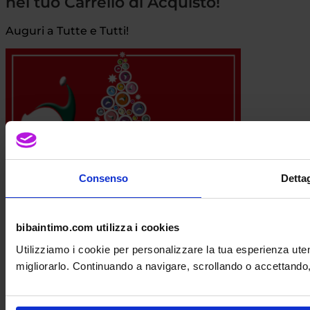
nel tuo Carrello di Acquisto!
Auguri a Tutte e Tutti!
Consenso
Dettag
Dal 24 Dicembre al 06 Gennaio è attivo
uno Sconto del
5%
in Più! Aggiungilo a Tutti gli
Sconti!
bibaintimo.com utilizza i cookies
Acquista Ora!
Utilizziamo i cookie per personalizzare la tua esperienza uten
migliorarlo. Continuando a navigare, scrollando o accettando, a
Le spedizioni riprenderanno giovedì 09 Gennaio 2026
Il Negozio Biba Intimo Milano
chiude dal 24 Dicembre 2025 e riapre l’08 Gennaio