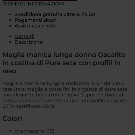
RICHIEDI INFORMAZIONI
Spedizione gratuita oltre € 79,00
Pagamenti sicuri
Assistenza clienti
Dettagli
Descrizione
Maglia manica lunga donna Oscalito
in costina di Pura seta con profili in
raso
Maglia a maniche lunghe realizzata in un delicato
tessuto a maglia a coste fini in organza di pura seta
con elegante bordatura in raso. Super morbido al
tatto, senza cuciture laterali per un profilo elegante.
SETA certificata GOTs.
Colori
champagne-012