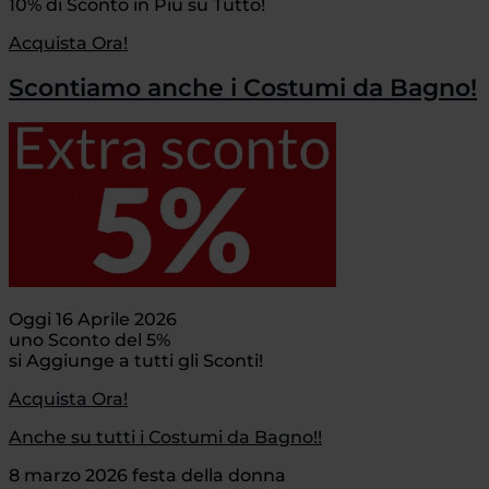
10% di Sconto in Piu su Tutto!
Acquista Ora!
Scontiamo anche i Costumi da Bagno!
Oggi 16 Aprile 2026
uno Sconto del 5%
si Aggiunge a tutti gli Sconti!
Acquista Ora!
Anche su tutti i Costumi da Bagno!!
8 marzo 2026 festa della donna