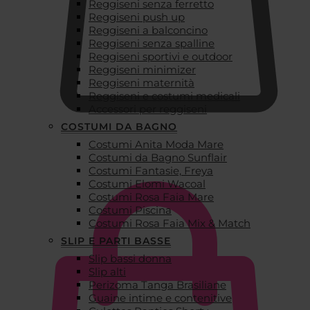
Reggiseni senza ferretto
Reggiseni push up
Reggiseni a balconcino
Reggiseni senza spalline
Reggiseni sportivi e outdoor
Reggiseni minimizer
Reggiseni maternità
Reggiseni e costumi medicali
Accessori per reggiseni
COSTUMI DA BAGNO
Costumi Anita Moda Mare
€
0,00
Costumi da Bagno Sunflair
Costumi Fantasie, Freya
Costumi Elomi Wacoal
Costumi Rosa Faia Mare
Costumi Piscina
Costumi Rosa Faia Mix & Match
SLIP E PARTI BASSE
Slip bassi donna
Slip alti
Perizoma Tanga Brasiliane
Guaine intime e contenitive