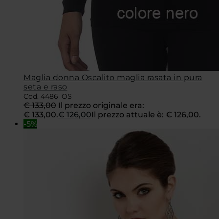
Maglia donna Oscalito maglia rasata in pura
seta e raso
Cod. 4486_OS
€
133,00
Il prezzo originale era:
€ 133,00.
€
126,00
Il prezzo attuale è: € 126,00.
-5%