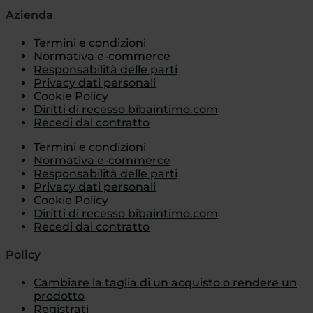
Azienda
Termini e condizioni
Normativa e-commerce
Responsabilità delle parti
Privacy dati personali
Cookie Policy
Diritti di recesso bibaintimo.com
Recedi dal contratto
Termini e condizioni
Normativa e-commerce
Responsabilità delle parti
Privacy dati personali
Cookie Policy
Diritti di recesso bibaintimo.com
Recedi dal contratto
Policy
Cambiare la taglia di un acquisto o rendere un
prodotto
Registrati