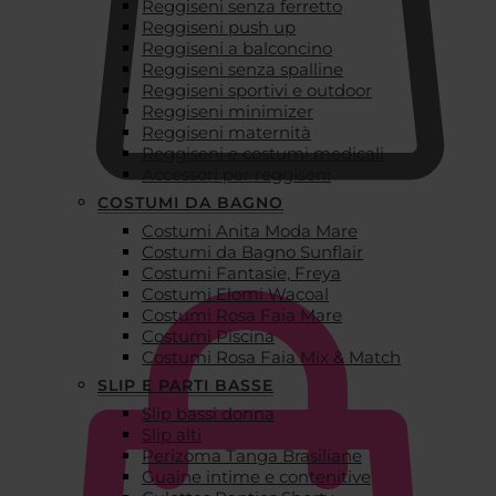
Reggiseni senza ferretto
Reggiseni push up
Reggiseni a balconcino
Reggiseni senza spalline
Reggiseni sportivi e outdoor
Reggiseni minimizer
Reggiseni maternità
Reggiseni e costumi medicali
Accessori per reggiseni
COSTUMI DA BAGNO
Costumi Anita Moda Mare
€
0,00
Costumi da Bagno Sunflair
Costumi Fantasie, Freya
Costumi Elomi Wacoal
Costumi Rosa Faia Mare
Costumi Piscina
Costumi Rosa Faia Mix & Match
SLIP E PARTI BASSE
Slip bassi donna
Slip alti
Perizoma Tanga Brasiliane
Guaine intime e contenitive