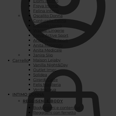
Elomi Intimo
Freya Intimo
Felina intimo
Oscalito Donna
Conturelle Felina
Oscalito Uomo
Wacoal Lingerie
Freya Active Sport
Anita Active Sport
Anita Maternity
Anita Medicale
Janira Slip
Maison Lejaby
Carrello
Vanilla Night&Day
Outlet Imec
Solidea
Girardi Calze
Felis Maglieria
Verdeacqua
INTIMO DONNA
REGGISENI E BODY
Body intimi e contenitivi
Reggiseni con ferretto