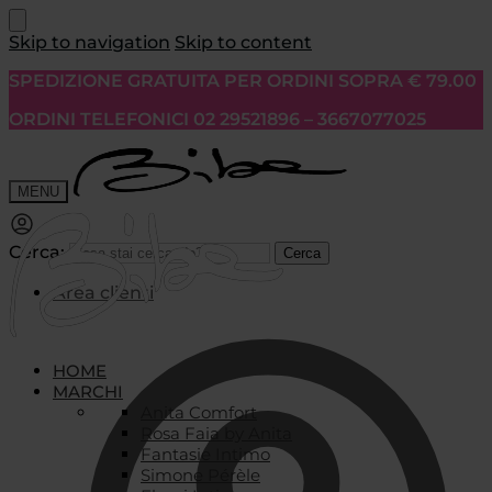
Skip to navigation
Skip to content
SPEDIZIONE GRATUITA PER ORDINI SOPRA € 79.00
ORDINI TELEFONICI 02 29521896 – 3667077025
MENU
Cerca:
Cerca
Area clienti
HOME
MARCHI
Anita Comfort
Rosa Faia by Anita
Fantasie Intimo
Simone Pérèle