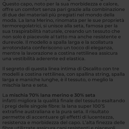
Questo capo, noto per la sua morbidezza e calore,
offre un comfort senza pari grazie alla combinazione
di due dei materiali più pregiati nel mondo della
moda. La lana Merino, rinomata per le sue proprietà
termoregolatrici, si unisce alla seta, famosa per la
sua traspirabilità naturale, creando un tessuto che
non solo è piacevole al tatto ma anche resistente e
durevole. Il modello a spalla larga e la scollatura
arrotondata conferiscono un tocco di eleganza,
mentre la lavorazione a costina rettilinea assicura
una vestibilità aderente ed elastica.
Il segreto di questa linea intima di Oscalito con tre
modelli a costina rettilinea, con spallina string, spalla
larga e maniche lunghe, è il tessuto, o meglio la
mischia lana e seta.
La
mischia 70% lana merino e 30% seta
infatti migliora la qualità finale del tessuto esaltando
i pregi delle singole fibre: la lana super 100’S
extrafine australiana e la pura seta. Il risultato
permette di accentuare gli effetti di lucentezza,
resistenza e morbidezza del capo. L’alta finezza delle
fibre utilizzate assicura capi resistenti e piacevoli