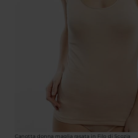
Canotta donna maglia rasata in Filo di Scozia