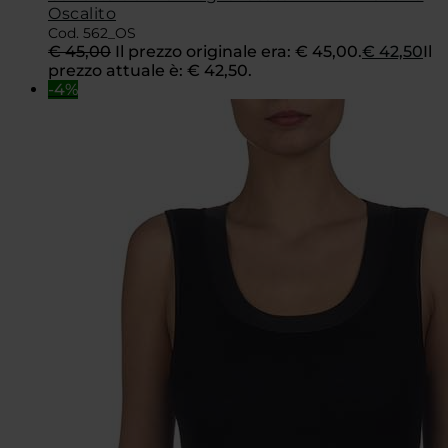
Oscalito
Cod. 562_OS
€
45,00
Il prezzo originale era: € 45,00.
€
42,50
Il
prezzo attuale è: € 42,50.
-4%