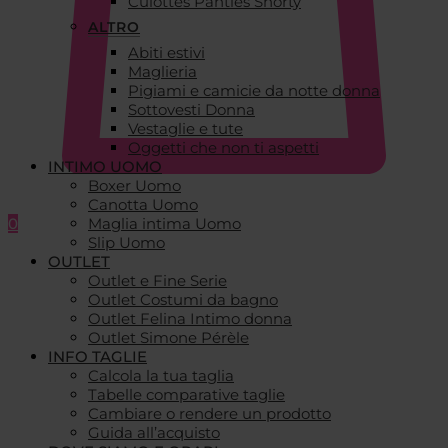
Culottes Panties Shorty
ALTRO
Abiti estivi
Maglieria
Pigiami e camicie da notte donna
Sottovesti Donna
Vestaglie e tute
Oggetti che non ti aspetti
INTIMO UOMO
Boxer Uomo
Canotta Uomo
0
Maglia intima Uomo
Slip Uomo
OUTLET
Outlet e Fine Serie
Outlet Costumi da bagno
Outlet Felina Intimo donna
Outlet Simone Pérèle
INFO TAGLIE
Calcola la tua taglia
Tabelle comparative taglie
Cambiare o rendere un prodotto
Guida all’acquisto