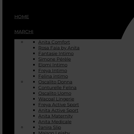
HOME
MARCHI
Anita Comfort
Rosa Faia by Anita
Fantasie Intimo
Simone Pérèle
Elomi Intimo
Freya Intimo
Felina intimo
Oscalito Donna
Conturelle Felina
Oscalito Uomo
Wacoal Lingerie
Freya Active Sport
Anita Active Sport
Anita Maternity
Anita Medicale
Janira Slip
Maison Lejaby