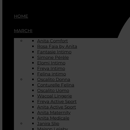
HOME
MARCHI
Anita Comfort
Rosa Faia by Anita
Fantasie Intimo
Simone Pérèle
Elomi Intimo
Freya Intimo
Felina intimo
Oscalito Donna
Conturelle Felina
Oscalito Uomo
Wacoal Lingerie
Freya Active Sport
Anita Active Sport
Anita Maternity
Anita Medicale
Janira Slip
Maison Lejaby