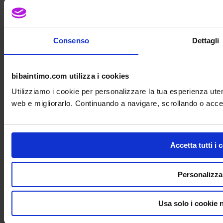
Offbeat Freya, in pizzo elasticizzato, per seni
importanti. Sostiene con leggerezza, giocando sulle
trasparenze
Consenso
Dettagli
bibaintimo.com utilizza i cookies
Disponibile
|
Spedito in 10-14 giorni
Utilizziamo i cookie per personalizzare la tua esperienza uten
Scegli il colore:
*
web e migliorarlo. Continuando a navigare, scrollando o accett
Scegli taglia e coppa
*
Accetta tutti i 
Personalizza
Aggiungi al carrello
Usa solo i cookie 