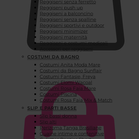
Reggiseni senza ferretto
Reggiseni push up
Reggiseni a balconcino
Reggiseni senza spalline
Reggiseni sportivi e outdoor
Reggiseni minimizer
Reggiseni maternità
Reggiseni e costumi medicali
Accessori per reggiseni
COSTUMI DA BAGNO
Costumi Anita Moda Mare
€
0,00
Costumi da Bagno Sunflair
Costumi Fantasie, Freya
Costumi Elomi Wacoal
Costumi Rosa Faia Mare
Costumi Piscina
Costumi Rosa Faia Mix & Match
SLIP E PARTI BASSE
Slip bassi donna
Slip alti
Perizoma Tanga Brasiliane
Guaine intime e contenitive