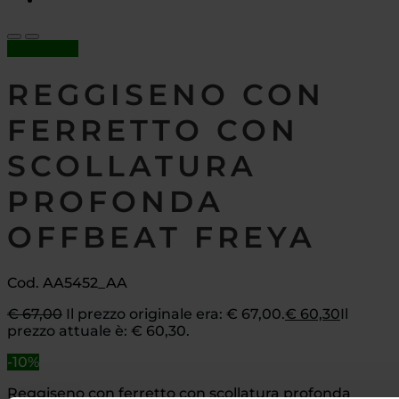
In offerta!
REGGISENO CON
FERRETTO CON
SCOLLATURA
PROFONDA
OFFBEAT FREYA
Cod. AA5452_AA
€
67,00
Il prezzo originale era: € 67,00.
€
60,30
Il
prezzo attuale è: € 60,30.
-10%
Reggiseno con ferretto con scollatura profonda