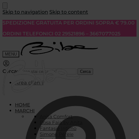
Skip to navigation
Skip to content
SPEDIZIONE GRATUITA PER ORDINI SOPRA € 79.00
ORDINI TELEFONICI 02 29521896 – 3667077025
MENU
Cerca:
Cerca
Area clienti
HOME
MARCHI
Anita Comfort
Rosa Faia by Anita
Fantasie Intimo
Simone Pérèle