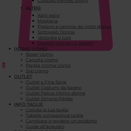
Culottes Panties Shorty
ALTRO
Abiti estivi
Maglieria
Pigiami e camicie da notte donna
Sottovesti Donna
Vestaglie e tute
Oggetti che non ti aspetti
INTIMO UOMO
Boxer Uomo
Canotta Uomo
0
Maglia intima Uomo
Slip Uomo
OUTLET
Outlet e Fine Serie
Outlet Costumi da bagno
Outlet Felina Intimo donna
Outlet Simone Pérèle
INFO TAGLIE
Calcola la tua taglia
Tabelle comparative taglie
Cambiare o rendere un prodotto
Guida all’acquisto