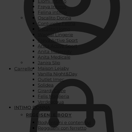
Elomi Intimo
Freya Intimo
Felina intimo
Oscalito Donna
Conturelle Felina
Oscalito Uomo
Wacoal Lingerie
Freya Active Sport
Anita Active Sport
Anita Maternity
Anita Medicale
Janira Slip
Maison Lejaby
Carrello
Vanilla Night&Day
Outlet Imec
Solidea
Girardi Calze
Felis Maglieria
Verdeacqua
INTIMO DONNA
REGGISENI E BODY
Body intimi e contenitivi
Reggiseni con ferretto