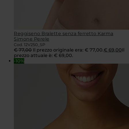
Reggiseno Bralette senza ferretto Karma
Simone Perele
Cod. 12V250_SP
€
77,00
Il prezzo originale era: € 77,00.
€
69,00
Il
prezzo attuale è: € 69,00.
-10%