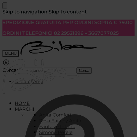
Skip to navigation
Skip to content
SPEDIZIONE GRATUITA PER ORDINI SOPRA € 79.00
ORDINI TELEFONICI 02 29521896 – 3667077025
MENU
Cerca:
Cerca
Area clienti
HOME
MARCHI
Anita Comfort
Rosa Faia by Anita
Fantasie Intimo
Simone Pérèle