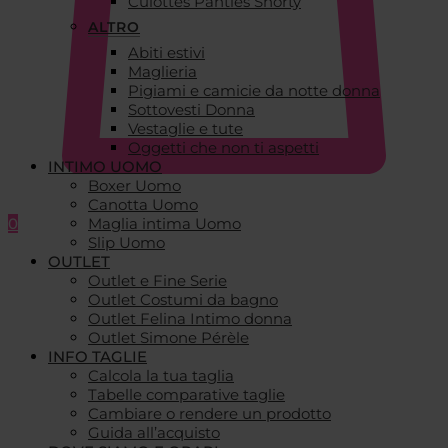
Culottes Panties Shorty
ALTRO
Abiti estivi
Maglieria
Pigiami e camicie da notte donna
Sottovesti Donna
Vestaglie e tute
Oggetti che non ti aspetti
INTIMO UOMO
Boxer Uomo
Canotta Uomo
0
Maglia intima Uomo
Slip Uomo
OUTLET
Outlet e Fine Serie
Outlet Costumi da bagno
Outlet Felina Intimo donna
Outlet Simone Pérèle
INFO TAGLIE
Calcola la tua taglia
Tabelle comparative taglie
Cambiare o rendere un prodotto
Guida all’acquisto