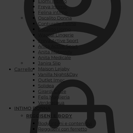
Elomi Intimo
Freya Intimo
Felina intimo
Oscalito Donna
Conturelle Felina
Oscalito Uomo
Wacoal Lingerie
Freya Active Sport
Anita Active Sport
Anita Maternity
Anita Medicale
Janira Slip
Maison Lejaby
Carrello
Vanilla Night&Day
Outlet Imec
Solidea
Girardi Calze
Felis Maglieria
Verdeacqua
INTIMO DONNA
REGGISENI E BODY
Body intimi e contenitivi
Reggiseni con ferretto