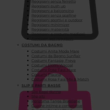
Reggiseni senza ferretto
Reggiseni push up
Reggiseni a balconcino
Reggiseni senza spalline
Reggiseni sportivi e outdoor
Reggiseni minimizer
Reggiseni maternità
Reggiseni e costumi medicali
Accessori per reggiseni
COSTUMI DA BAGNO
Costumi Anita Moda Mare
€
0,00
Costumi da Bagno Sunflair
Costumi Fantasie, Freya
Costumi Elomi Wacoal
Costumi Rosa Faia Mare
Costumi Piscina
Costumi Rosa Faia Mix & Match
SLIP E PARTI BASSE
Slip bassi donna
Slip alti
Perizoma Tanga Brasiliane
Guaine intime e contenitive