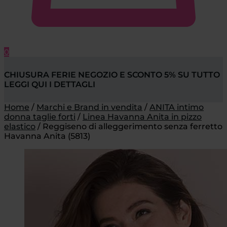
0
CHIUSURA FERIE NEGOZIO E SCONTO 5% SU TUTTO
LEGGI QUI I DETTAGLI
Home
/
Marchi e Brand in vendita
/
ANITA intimo
donna taglie forti
/
Linea Havanna Anita in pizzo
elastico
/
Reggiseno di alleggerimento senza ferretto
Havanna Anita (5813)