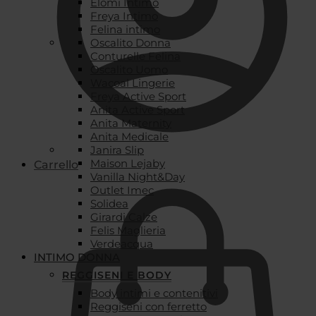
Elomi Intimo
Freya Intimo
Felina intimo
Oscalito Donna
Conturelle Felina
Oscalito Uomo
Wacoal Lingerie
Freya Active Sport
Anita Active Sport
Anita Maternity
Anita Medicale
Janira Slip
Maison Lejaby
Carrello
Vanilla Night&Day
Outlet Imec
Solidea
Girardi Calze
Felis Maglieria
Verdeacqua
INTIMO DONNA
REGGISENI E BODY
Body intimi e contenitivi
Reggiseni con ferretto