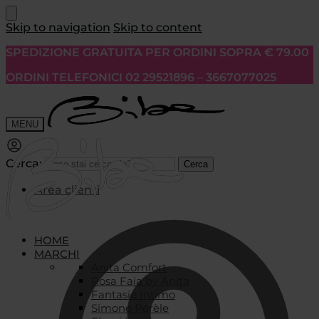
Skip to navigation
Skip to content
SPEDIZIONE GRATUITA PER ORDINI SOPRA € 79.00
ORDINI TELEFONICI 02 29521896 – 3667077025
MENU
Cerca:
Cerca
Area clienti
HOME
MARCHI
Anita Comfort
Rosa Faia by Anita
Fantasie Intimo
Simone Pérèle