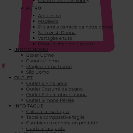
Culottes Panties Shorty
ALTRO
Abiti estivi
Maglieria
Pigiami e camicie da notte donna
Sottovesti Donna
Vestaglie e tute
Oggetti che non ti aspetti
INTIMO UOMO
Boxer Uomo
Canotta Uomo
0
Maglia intima Uomo
Slip Uomo
OUTLET
Outlet e Fine Serie
Outlet Costumi da bagno
Outlet Felina Intimo donna
Outlet Simone Pérèle
INFO TAGLIE
Calcola la tua taglia
Tabelle comparative taglie
Cambiare o rendere un prodotto
Guida all’acquisto