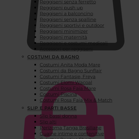
Reggiseni senza ferretto
Reggiseni push up
Reggiseni a balconcino
Reggiseni senza spalline
Reggiseni sportivi e outdoor
Reggiseni minimizer
Reggiseni maternità
Reggiseni e costumi medicali
Accessori per reggiseni
COSTUMI DA BAGNO
Costumi Anita Moda Mare
€
0,00
Costumi da Bagno Sunflair
Costumi Fantasie, Freya
Costumi Elomi Wacoal
Costumi Rosa Faia Mare
Costumi Piscina
Costumi Rosa Faia Mix & Match
SLIP E PARTI BASSE
Slip bassi donna
Slip alti
Perizoma Tanga Brasiliane
Guaine intime e contenitive