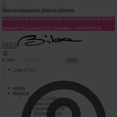
Skip to navigation
Skip to content
SPEDIZIONE GRATUITA PER ORDINI SOPRA € 79.00
ORDINI TELEFONICI 02 29521896 – 3667077025
MENU
Cerca:
Cerca
Area clienti
HOME
MARCHI
Anita Comfort
Rosa Faia by Anita
Fantasie Intimo
Simone Pérèle