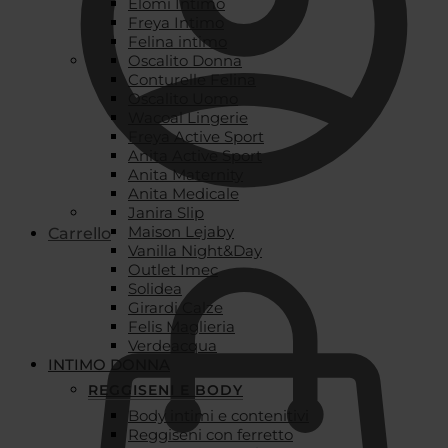
Elomi Intimo
Freya Intimo
Felina intimo
Oscalito Donna
Conturelle Felina
Oscalito Uomo
Wacoal Lingerie
Freya Active Sport
Anita Active Sport
Anita Maternity
Anita Medicale
Janira Slip
Maison Lejaby
Carrello
Vanilla Night&Day
Outlet Imec
Solidea
Girardi Calze
Felis Maglieria
Verdeacqua
INTIMO DONNA
REGGISENI E BODY
Body intimi e contenitivi
Reggiseni con ferretto