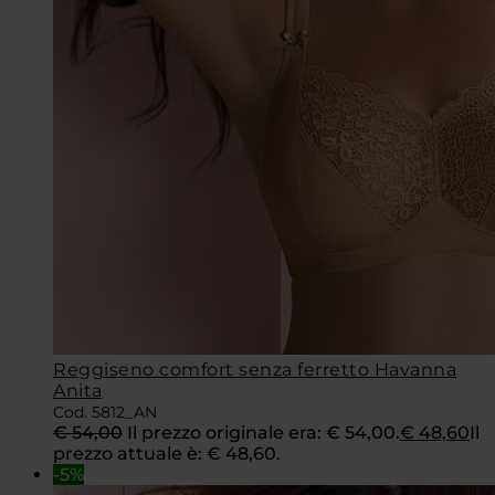
Reggiseno comfort senza ferretto Havanna
Anita
Cod. 5812_AN
€
54,00
Il prezzo originale era: € 54,00.
€
48,60
Il
prezzo attuale è: € 48,60.
-5%