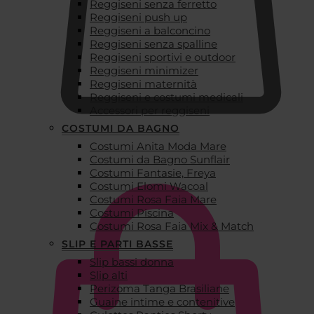
Reggiseni senza ferretto
Reggiseni push up
Reggiseni a balconcino
Reggiseni senza spalline
Reggiseni sportivi e outdoor
Reggiseni minimizer
Reggiseni maternità
Reggiseni e costumi medicali
Accessori per reggiseni
COSTUMI DA BAGNO
Costumi Anita Moda Mare
€
0,00
Costumi da Bagno Sunflair
Costumi Fantasie, Freya
Costumi Elomi Wacoal
Costumi Rosa Faia Mare
Costumi Piscina
Costumi Rosa Faia Mix & Match
SLIP E PARTI BASSE
Slip bassi donna
Slip alti
Perizoma Tanga Brasiliane
Guaine intime e contenitive