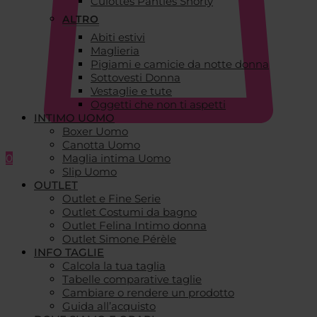
Culottes Panties Shorty
ALTRO
Abiti estivi
Maglieria
Pigiami e camicie da notte donna
Sottovesti Donna
Vestaglie e tute
Oggetti che non ti aspetti
INTIMO UOMO
Boxer Uomo
Canotta Uomo
0
Maglia intima Uomo
Slip Uomo
OUTLET
Outlet e Fine Serie
Outlet Costumi da bagno
Outlet Felina Intimo donna
Outlet Simone Pérèle
INFO TAGLIE
Calcola la tua taglia
Tabelle comparative taglie
Cambiare o rendere un prodotto
Guida all’acquisto