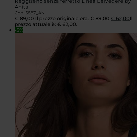
Reggiseno senza ferretto Linea Belvedere by
Anita
Cod. 5887_AN
€
89,00
Il prezzo originale era: € 89,00.
€
62,00
Il
prezzo attuale è: € 62,00.
-5%