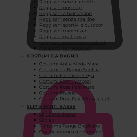
Reggiseni senza ferretto
Reggiseni push up
Reggiseni a balconcino
Reggiseni senza spalline
Reggiseni sportivi e outdoor
Reggiseni minimizer
Reggiseni maternità
Reggiseni e costumi medicali
Accessori per reggiseni
COSTUMI DA BAGNO
Costumi Anita Moda Mare
€
0,00
Costumi da Bagno Sunflair
Costumi Fantasie, Freya
Costumi Elomi Wacoal
Costumi Rosa Faia Mare
Costumi Piscina
Costumi Rosa Faia Mix & Match
SLIP E PARTI BASSE
Slip bassi donna
Slip alti
Perizoma Tanga Brasiliane
Guaine intime e contenitive