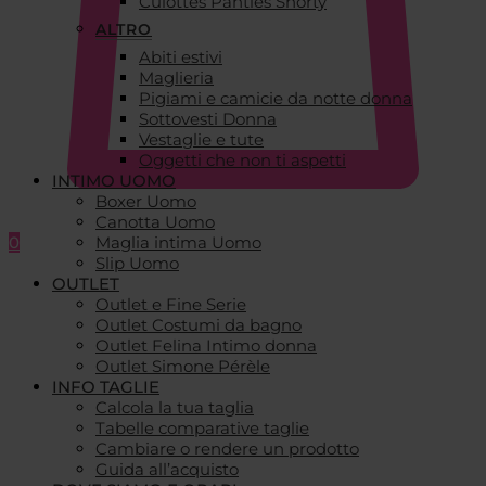
Culottes Panties Shorty
ALTRO
Abiti estivi
Maglieria
Pigiami e camicie da notte donna
Sottovesti Donna
Vestaglie e tute
Oggetti che non ti aspetti
INTIMO UOMO
Boxer Uomo
Canotta Uomo
0
Maglia intima Uomo
Slip Uomo
OUTLET
Outlet e Fine Serie
Outlet Costumi da bagno
Outlet Felina Intimo donna
Outlet Simone Pérèle
INFO TAGLIE
Calcola la tua taglia
Tabelle comparative taglie
Cambiare o rendere un prodotto
Guida all’acquisto