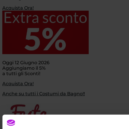
Acquista Ora!
Oggi 12 Giugno 2026
Aggiungiamo il 5%
a tutti gli Sconti!
Acquista Ora!
Anche su tutti i Costumi da Bagno!!