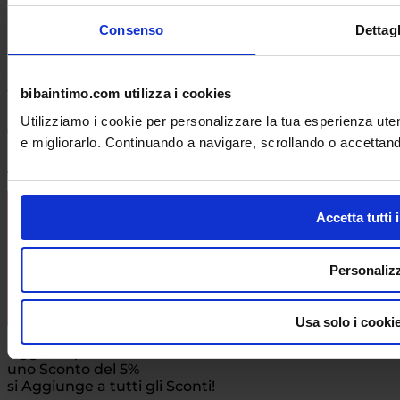
Consenso
Dettagl
Festa della Mamma 2026!
Oggi Sabato 9 Maggio
bibaintimo.com utilizza i cookies
10% di Sconto in Piu su Tutto!
Utilizziamo i cookie per personalizzare la tua esperienza uten
Acquista Ora!
e migliorarlo. Continuando a navigare, scrollando o accettando,
Scontiamo anche i Costumi da Bagno!
Accetta tutti 
Personaliz
Usa solo i cooki
Oggi 16 Aprile 2026
uno Sconto del 5%
si Aggiunge a tutti gli Sconti!