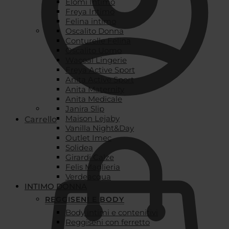
Elomi Intimo
Freya Intimo
Felina intimo
Oscalito Donna
Conturelle Felina
Oscalito Uomo
Wacoal Lingerie
Freya Active Sport
Anita Active Sport
Anita Maternity
Anita Medicale
Janira Slip
Maison Lejaby
Carrello
Vanilla Night&Day
Outlet Imec
Solidea
Girardi Calze
Felis Maglieria
Verdeacqua
INTIMO DONNA
REGGISENI E BODY
Body intimi e contenitivi
Reggiseni con ferretto