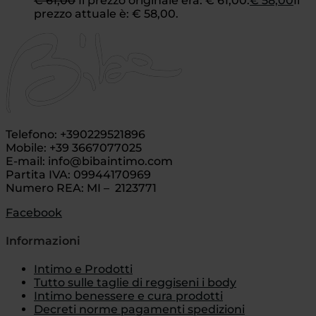
€
61,00
Il prezzo originale era: € 61,00.
€
58,00
Il
prezzo attuale è: € 58,00.
Telefono: +390229521896
Mobile: +39 3667077025
E-mail: info@bibaintimo.com
Partita IVA: 09944170969
Numero REA: MI – 2123771
Facebook
Informazioni
Intimo e Prodotti
Tutto sulle taglie di reggiseni i body
Intimo benessere e cura prodotti
Decreti norme pagamenti spedizioni