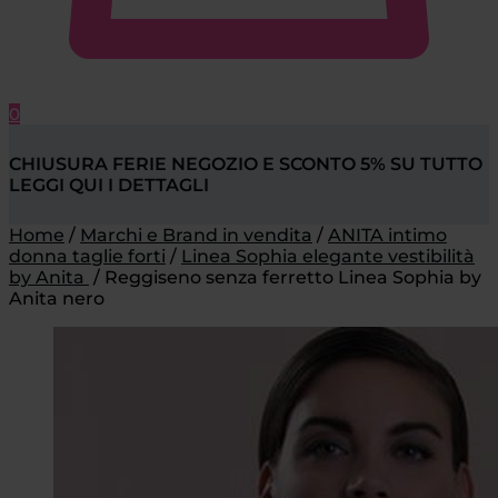
0
CHIUSURA FERIE NEGOZIO E SCONTO 5% SU TUTTO
LEGGI QUI I DETTAGLI
Home
/
Marchi e Brand in vendita
/
ANITA intimo
donna taglie forti
/
Linea Sophia elegante vestibilità
by Anita
/
Reggiseno senza ferretto Linea Sophia by
Anita nero