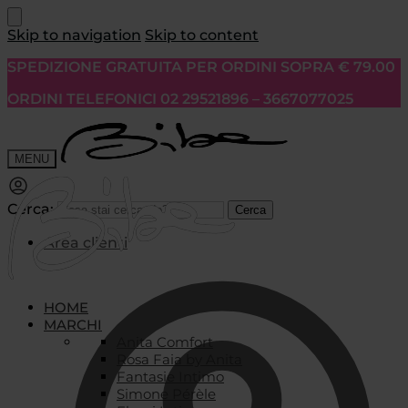
Skip to navigation
Skip to content
SPEDIZIONE GRATUITA PER ORDINI SOPRA € 79.00
ORDINI TELEFONICI 02 29521896 – 3667077025
MENU
Cerca:
Cerca
Area clienti
HOME
MARCHI
Anita Comfort
Rosa Faia by Anita
Fantasie Intimo
Simone Pérèle