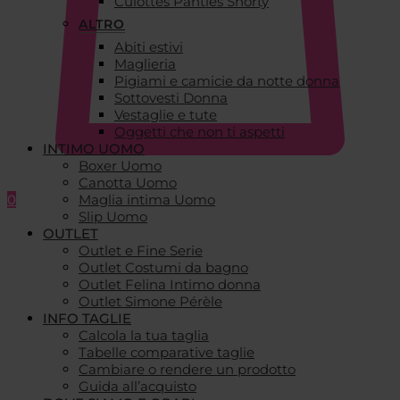
Culottes Panties Shorty
ALTRO
Abiti estivi
Maglieria
Pigiami e camicie da notte donna
Sottovesti Donna
Vestaglie e tute
Oggetti che non ti aspetti
INTIMO UOMO
Boxer Uomo
Canotta Uomo
0
Maglia intima Uomo
Slip Uomo
OUTLET
Outlet e Fine Serie
Outlet Costumi da bagno
Outlet Felina Intimo donna
Outlet Simone Pérèle
INFO TAGLIE
Calcola la tua taglia
Tabelle comparative taglie
Cambiare o rendere un prodotto
Guida all’acquisto