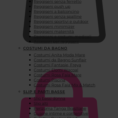
Reggiseni senza ferretto
Reggiseni push up
Reggiseni a balconcino
Reggiseni senza spalline
Reggiseni sportivi e outdoor
Reggiseni minimizer
Reggiseni maternità
Reggiseni e costumi medicali
Accessori per reggiseni
COSTUMI DA BAGNO
Costumi Anita Moda Mare
€
0,00
Costumi da Bagno Sunflair
Costumi Fantasie, Freya
Costumi Elomi Wacoal
Costumi Rosa Faia Mare
Costumi Piscina
Costumi Rosa Faia Mix & Match
SLIP E PARTI BASSE
Slip bassi donna
Slip alti
Perizoma Tanga Brasiliane
Guaine intime e contenitive