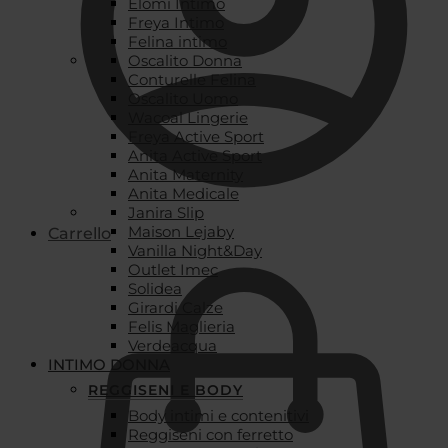
Elomi Intimo
Freya Intimo
Felina intimo
Oscalito Donna
Conturelle Felina
Oscalito Uomo
Wacoal Lingerie
Freya Active Sport
Anita Active Sport
Anita Maternity
Anita Medicale
Janira Slip
Maison Lejaby
Carrello
Vanilla Night&Day
Outlet Imec
Solidea
Girardi Calze
Felis Maglieria
Verdeacqua
INTIMO DONNA
REGGISENI E BODY
Body intimi e contenitivi
Reggiseni con ferretto