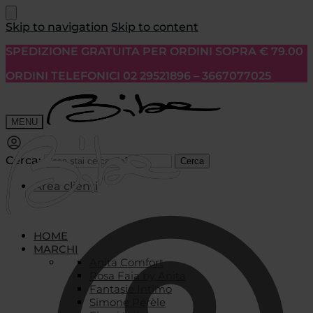
Skip to navigation
Skip to content
SPEDIZIONE GRATUITA PER ORDINI SOPRA € 79.00
ORDINI TELEFONICI 02 29521896 – 3667077025
MENU
Cerca:
Cerca
Area clienti
HOME
MARCHI
Anita Comfort
Rosa Faia by Anita
Fantasie Intimo
Simone Pérèle