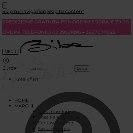
Skip to navigation
Skip to content
SPEDIZIONE GRATUITA PER ORDINI SOPRA € 79.00
ORDINI TELEFONICI 02 29521896 – 3667077025
MENU
Cerca:
Cerca
Area clienti
HOME
MARCHI
Anita Comfort
Rosa Faia by Anita
Fantasie Intimo
Simone Pérèle