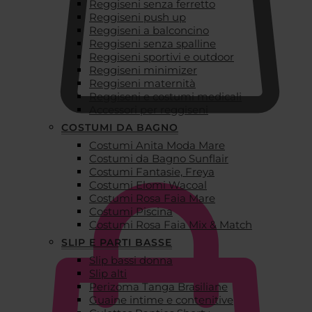
Reggiseni senza ferretto
Reggiseni push up
Reggiseni a balconcino
Reggiseni senza spalline
Reggiseni sportivi e outdoor
Reggiseni minimizer
Reggiseni maternità
Reggiseni e costumi medicali
Accessori per reggiseni
COSTUMI DA BAGNO
Costumi Anita Moda Mare
€
0,00
Costumi da Bagno Sunflair
Costumi Fantasie, Freya
Costumi Elomi Wacoal
Costumi Rosa Faia Mare
Costumi Piscina
Costumi Rosa Faia Mix & Match
SLIP E PARTI BASSE
Slip bassi donna
Slip alti
Perizoma Tanga Brasiliane
Guaine intime e contenitive