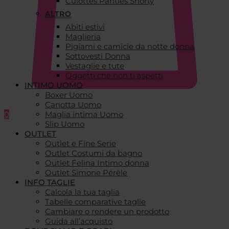
Culottes Panties Shorty
ALTRO
Abiti estivi
Maglieria
Pigiami e camicie da notte donna
Sottovesti Donna
Vestaglie e tute
Oggetti che non ti aspetti
INTIMO UOMO
Boxer Uomo
Canotta Uomo
0
Maglia intima Uomo
Slip Uomo
OUTLET
Outlet e Fine Serie
Outlet Costumi da bagno
Outlet Felina Intimo donna
Outlet Simone Pérèle
INFO TAGLIE
Calcola la tua taglia
Tabelle comparative taglie
Cambiare o rendere un prodotto
Guida all’acquisto