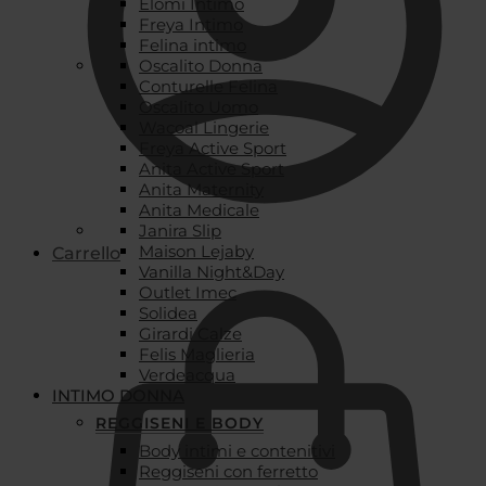
Elomi Intimo
Freya Intimo
Felina intimo
Oscalito Donna
Conturelle Felina
Oscalito Uomo
Wacoal Lingerie
Freya Active Sport
Anita Active Sport
Anita Maternity
Anita Medicale
Janira Slip
Maison Lejaby
Carrello
Vanilla Night&Day
Outlet Imec
Solidea
Girardi Calze
Felis Maglieria
Verdeacqua
INTIMO DONNA
REGGISENI E BODY
Body intimi e contenitivi
Reggiseni con ferretto