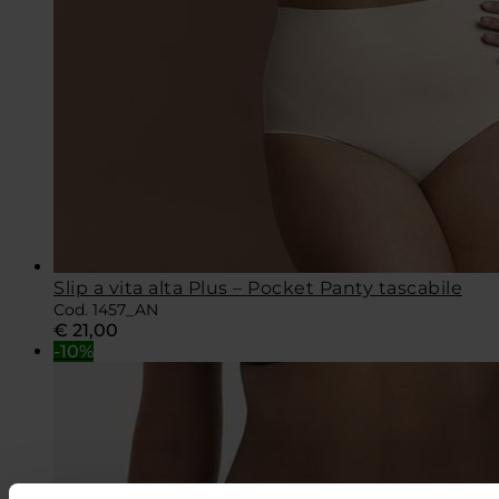
Slip a vita alta Plus – Pocket Panty tascabile
Cod. 1457_AN
€
21,00
-10%