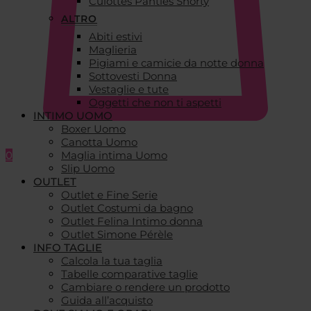
Culottes Panties Shorty
ALTRO
Abiti estivi
Maglieria
Pigiami e camicie da notte donna
Sottovesti Donna
Vestaglie e tute
Oggetti che non ti aspetti
INTIMO UOMO
Boxer Uomo
Canotta Uomo
0
Maglia intima Uomo
Slip Uomo
OUTLET
Outlet e Fine Serie
Outlet Costumi da bagno
Outlet Felina Intimo donna
Outlet Simone Pérèle
INFO TAGLIE
Calcola la tua taglia
Tabelle comparative taglie
Cambiare o rendere un prodotto
Guida all’acquisto