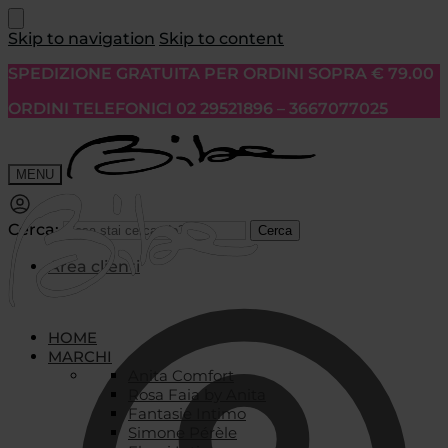
Skip to navigation
Skip to content
SPEDIZIONE GRATUITA PER ORDINI SOPRA € 79.00
ORDINI TELEFONICI 02 29521896 – 3667077025
MENU
Cerca:
Cerca
Area clienti
HOME
MARCHI
Anita Comfort
Rosa Faia by Anita
Fantasie Intimo
Simone Pérèle