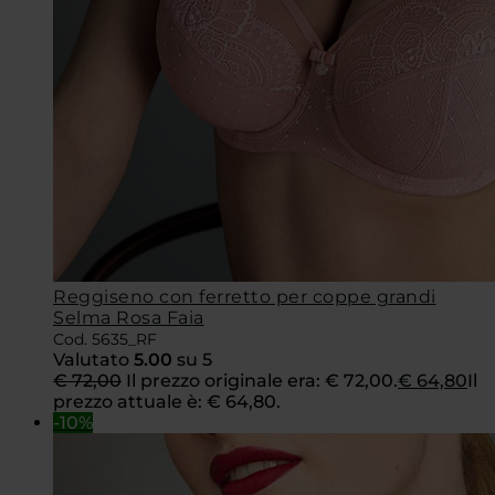
Reggiseno con ferretto per coppe grandi
Selma Rosa Faia
Cod. 5635_RF
Valutato
5.00
su 5
€
72,00
Il prezzo originale era: € 72,00.
€
64,80
Il
prezzo attuale è: € 64,80.
-10%