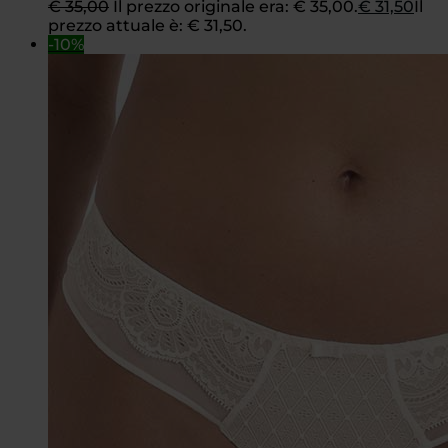
€
35,00
Il prezzo originale era: € 35,00.
€
31,50
Il
prezzo attuale è: € 31,50.
-10%