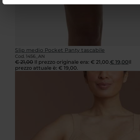
Slip medio Pocket Panty tascabile
Cod. 1456_AN
€
21,00
Il prezzo originale era: € 21,00.
€
19,00
Il
prezzo attuale è: € 19,00.