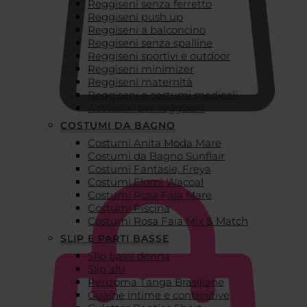
Reggiseni senza ferretto
Reggiseni push up
Reggiseni a balconcino
Reggiseni senza spalline
Reggiseni sportivi e outdoor
Reggiseni minimizer
Reggiseni maternità
Reggiseni e costumi medicali
Accessori per reggiseni
COSTUMI DA BAGNO
Costumi Anita Moda Mare
€
0,00
Costumi da Bagno Sunflair
Costumi Fantasie, Freya
Costumi Elomi Wacoal
Costumi Rosa Faia Mare
Costumi Piscina
Costumi Rosa Faia Mix & Match
SLIP E PARTI BASSE
Slip bassi donna
Slip alti
Perizoma Tanga Brasiliane
Guaine intime e contenitive