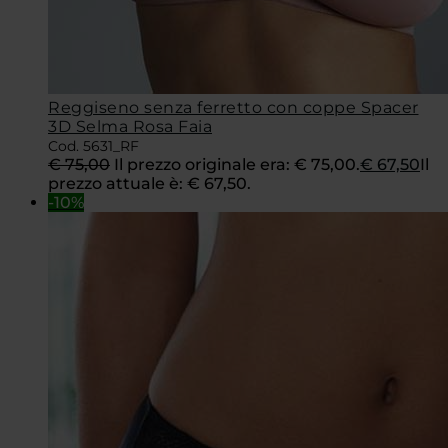
Reggiseno senza ferretto con coppe Spacer
3D Selma Rosa Faia
Cod. 5631_RF
€
75,00
Il prezzo originale era: € 75,00.
€
67,50
Il
prezzo attuale è: € 67,50.
-10%