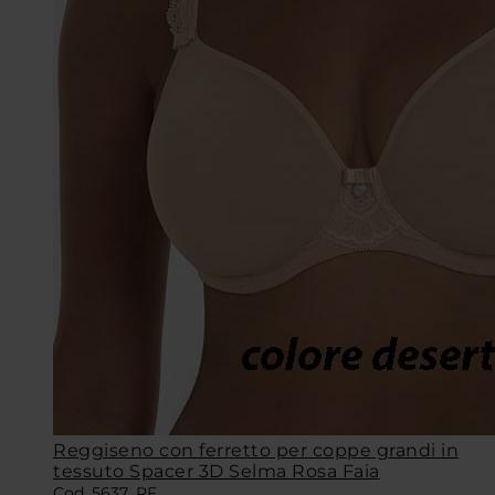
Reggiseno con ferretto per coppe grandi in
tessuto Spacer 3D Selma Rosa Faia
Cod. 5637_RF