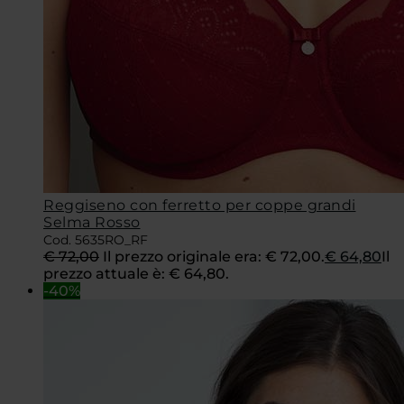
Reggiseno con ferretto per coppe grandi
Selma Rosso
Cod. 5635RO_RF
€
72,00
Il prezzo originale era: € 72,00.
€
64,80
Il
prezzo attuale è: € 64,80.
-40%