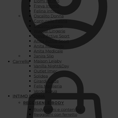
Elomi Intimo
Freya Intimo
Felina intimo
Oscalito Donna
Conturelle Felina
Oscalito Uomo
Wacoal Lingerie
Freya Active Sport
Anita Active Sport
Anita Maternity
Anita Medicale
Janira Slip
Maison Lejaby
Carrello
Vanilla Night&Day
Outlet Imec
Solidea
Girardi Calze
Felis Maglieria
Verdeacqua
INTIMO DONNA
REGGISENI E BODY
Body intimi e contenitivi
Reggiseni con ferretto