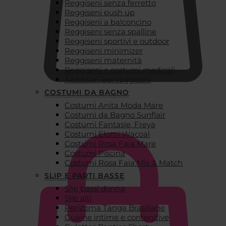
Reggiseni senza ferretto
Reggiseni push up
Reggiseni a balconcino
Reggiseni senza spalline
Reggiseni sportivi e outdoor
Reggiseni minimizer
Reggiseni maternità
Reggiseni e costumi medicali
Accessori per reggiseni
COSTUMI DA BAGNO
Costumi Anita Moda Mare
€
0,00
Costumi da Bagno Sunflair
Costumi Fantasie, Freya
Costumi Elomi Wacoal
Costumi Rosa Faia Mare
Costumi Piscina
Costumi Rosa Faia Mix & Match
SLIP E PARTI BASSE
Slip bassi donna
Slip alti
Perizoma Tanga Brasiliane
Guaine intime e contenitive