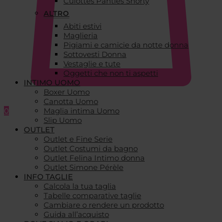
Culottes Panties Shorty
ALTRO
Abiti estivi
Maglieria
Pigiami e camicie da notte donna
Sottovesti Donna
Vestaglie e tute
Oggetti che non ti aspetti
INTIMO UOMO
Boxer Uomo
Canotta Uomo
0
Maglia intima Uomo
Slip Uomo
OUTLET
Outlet e Fine Serie
Outlet Costumi da bagno
Outlet Felina Intimo donna
Outlet Simone Pérèle
INFO TAGLIE
Calcola la tua taglia
Tabelle comparative taglie
Cambiare o rendere un prodotto
Guida all’acquisto