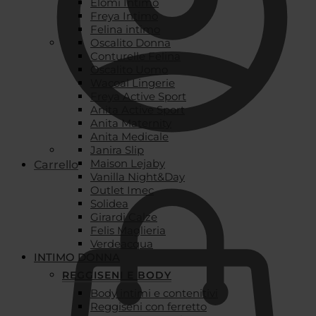
Elomi Intimo
Freya Intimo
Felina intimo
Oscalito Donna
Conturelle Felina
Oscalito Uomo
Wacoal Lingerie
Freya Active Sport
Anita Active Sport
Anita Maternity
Anita Medicale
Janira Slip
Maison Lejaby
Carrello
Vanilla Night&Day
Outlet Imec
Solidea
Girardi Calze
Felis Maglieria
Verdeacqua
INTIMO DONNA
REGGISENI E BODY
Body intimi e contenitivi
Reggiseni con ferretto