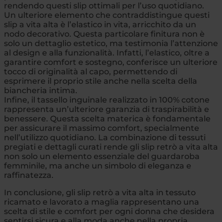
rendendo questi slip ottimali per l’uso quotidiano.
Un ulteriore elemento che contraddistingue questi
slip a vita alta è l’elastico in vita, arricchito da un
nodo decorativo. Questa particolare finitura non è
solo un dettaglio estetico, ma testimonia l’attenzione
al design e alla funzionalità. Infatti, l’elastico, oltre a
garantire comfort e sostegno, conferisce un ulteriore
tocco di originalità al capo, permettendo di
esprimere il proprio stile anche nella scelta della
biancheria intima.
Infine, il tassello inguinale realizzato in 100% cotone
rappresenta un’ulteriore garanzia di traspirabilità e
benessere. Questa scelta materica è fondamentale
per assicurare il massimo comfort, specialmente
nell’utilizzo quotidiano. La combinazione di tessuti
pregiati e dettagli curati rende gli slip retrò a vita alta
non solo un elemento essenziale del guardaroba
femminile, ma anche un simbolo di eleganza e
raffinatezza.
In conclusione, gli slip retrò a vita alta in tessuto
ricamato e lavorato a maglia rappresentano una
scelta di stile e comfort per ogni donna che desidera
sentirsi sicura e alla moda anche nella propria