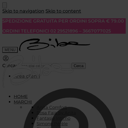
Skip to navigation
Skip to content
SPEDIZIONE GRATUITA PER ORDINI SOPRA € 79.00
ORDINI TELEFONICI 02 29521896 – 3667077025
MENU
Cerca:
Cerca
Area clienti
HOME
MARCHI
Anita Comfort
Rosa Faia by Anita
Fantasie Intimo
Simone Pérèle