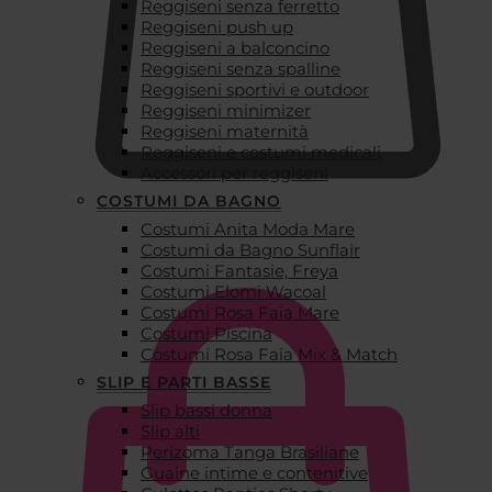
Reggiseni senza ferretto
Reggiseni push up
Reggiseni a balconcino
Reggiseni senza spalline
Reggiseni sportivi e outdoor
Reggiseni minimizer
Reggiseni maternità
Reggiseni e costumi medicali
Accessori per reggiseni
COSTUMI DA BAGNO
Costumi Anita Moda Mare
€
0,00
Costumi da Bagno Sunflair
Costumi Fantasie, Freya
Costumi Elomi Wacoal
Costumi Rosa Faia Mare
Costumi Piscina
Costumi Rosa Faia Mix & Match
SLIP E PARTI BASSE
Slip bassi donna
Slip alti
Perizoma Tanga Brasiliane
Guaine intime e contenitive