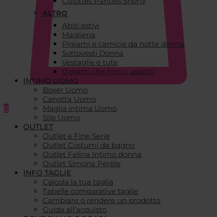
Culottes Panties Shorty
ALTRO
Abiti estivi
Maglieria
Pigiami e camicie da notte donna
Sottovesti Donna
Vestaglie e tute
Oggetti che non ti aspetti
INTIMO UOMO
Boxer Uomo
Canotta Uomo
0
Maglia intima Uomo
Slip Uomo
OUTLET
Outlet e Fine Serie
Outlet Costumi da bagno
Outlet Felina Intimo donna
Outlet Simone Pérèle
INFO TAGLIE
Calcola la tua taglia
Tabelle comparative taglie
Cambiare o rendere un prodotto
Guida all’acquisto