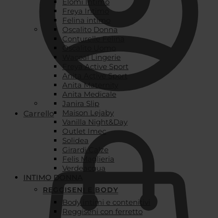
Elomi Intimo
Freya Intimo
Felina intimo
Oscalito Donna
Conturelle Felina
Oscalito Uomo
Wacoal Lingerie
Freya Active Sport
Anita Active Sport
Anita Maternity
Anita Medicale
Janira Slip
Maison Lejaby
Carrello
Vanilla Night&Day
Outlet Imec
Solidea
Girardi Calze
Felis Maglieria
Verdeacqua
INTIMO DONNA
REGGISENI E BODY
Body intimi e contenitivi
Reggiseni con ferretto