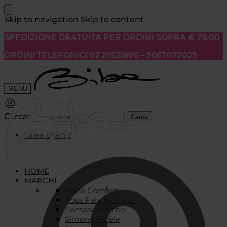
Skip to navigation
Skip to content
SPEDIZIONE GRATUITA PER ORDINI SOPRA € 79.00
ORDINI TELEFONICI 02 29521896 – 3667077025
MENU
Cerca:
Cerca
Area clienti
HOME
MARCHI
Anita Comfort
Rosa Faia by Anita
Fantasie Intimo
Simone Pérèle